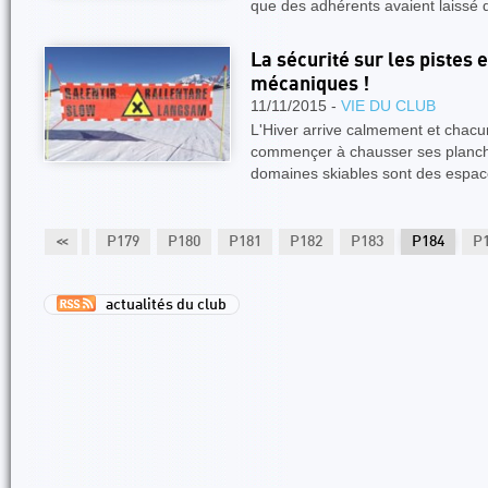
que des adhérents avaient laissé
La sécurité sur les pistes 
mécaniques !
11/11/2015 -
VIE DU CLUB
L'Hiver arrive calmement et chacu
commençer à chausser ses planche
domaines skiables sont des espace
177
P178
<<
P179
P180
P181
P182
P183
P184
P
actualités du club