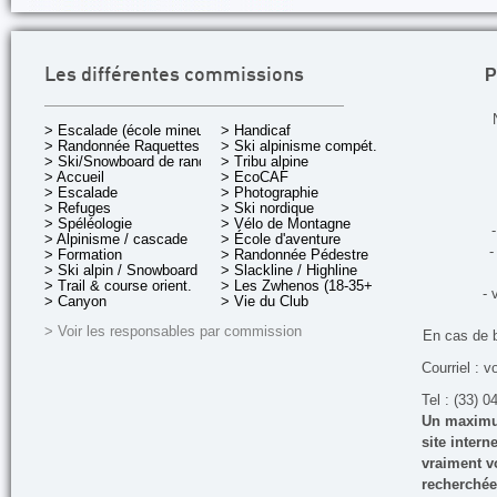
P
Les différentes commissions
> Escalade (école mineurs)
> Handicaf
> Randonnée Raquettes
> Ski alpinisme compét.
> Ski/Snowboard de rando.
> Tribu alpine
> Accueil
> EcoCAF
> Escalade
> Photographie
> Refuges
> Ski nordique
> Spéléologie
> Vélo de Montagne
-
> Alpinisme / cascade
> École d'aventure
-
> Formation
> Randonnée Pédestre
> Ski alpin / Snowboard
> Slackline / Highline
> Trail & course orient.
> Les Zwhenos (18-35+ ans)
- 
> Canyon
> Vie du Club
> Voir les responsables par commission
En cas de 
Courriel : v
Tel : (33) 0
Un maximum
site inter
vraiment vo
recherchée