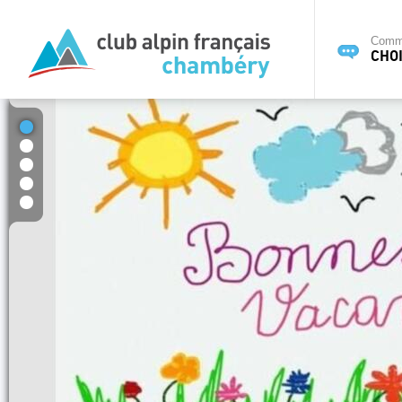
Commi
CHOI
1
2
3
4
5