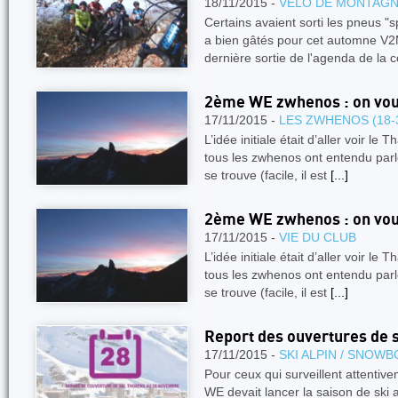
18/11/2015 -
VÉLO DE MONTAG
Certains avaient sorti les pneus "
a bien gâtés pour cet automne V2M
dernière sortie de l'agenda de la
2ème WE zwhenos : on voula
17/11/2015 -
LES ZWHENOS (18-
L’idée initiale était d’aller voir l
tous les zwhenos ont entendu parle
se trouve (facile, il est
[...]
2ème WE zwhenos : on voula
17/11/2015 -
VIE DU CLUB
L’idée initiale était d’aller voir l
tous les zwhenos ont entendu parle
se trouve (facile, il est
[...]
Report des ouvertures de 
17/11/2015 -
SKI ALPIN / SNOW
Pour ceux qui surveillent attentivem
WE devait lancer la saison de ski a