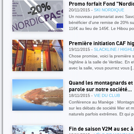
Promo forfait Fond "Nordi
20/11/2015 -
SKI NORDIQUE
Un nouveau partenariat avec Savo
bénéficier d'une remise de 20% sur
116€ au lieu de 145€. Le Hibou p
Première initiation CAF hig
19/11/2015 -
SLACKLINE / HIGHL
Chose promise, voici la première s
highline à la salle de Vertilac. En 
avec la salle, vous pourrez vous
[.
Quand les montagnards et 
parole sur notre société...
18/11/2015 -
VIE DU CLUB
Conférence au Manège : Montagnar
sur les débats de société Mer et 
naturels parfois extrêmes. Et qui 
Fin de saison V2M au sec à