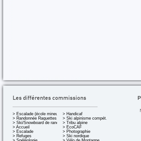
P
Les différentes commissions
> Escalade (école mineurs)
> Handicaf
> Randonnée Raquettes
> Ski alpinisme compét.
> Ski/Snowboard de rando.
> Tribu alpine
> Accueil
> EcoCAF
> Escalade
> Photographie
> Refuges
> Ski nordique
> Spéléologie
> Vélo de Montagne