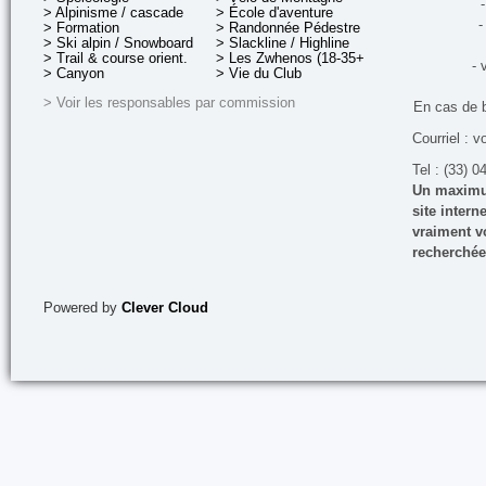
-
> Alpinisme / cascade
> École d'aventure
-
> Formation
> Randonnée Pédestre
> Ski alpin / Snowboard
> Slackline / Highline
> Trail & course orient.
> Les Zwhenos (18-35+ ans)
- 
> Canyon
> Vie du Club
> Voir les responsables par commission
En cas de 
Courriel : v
Tel : (33) 0
Un maximum
site inter
vraiment vo
recherchée
Powered by
Clever Cloud