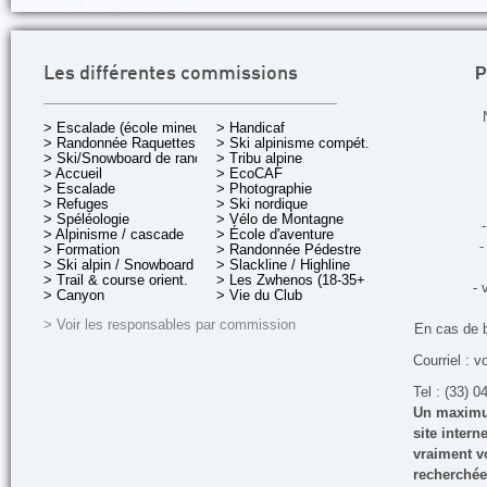
P
Les différentes commissions
> Escalade (école mineurs)
> Handicaf
> Randonnée Raquettes
> Ski alpinisme compét.
> Ski/Snowboard de rando.
> Tribu alpine
> Accueil
> EcoCAF
> Escalade
> Photographie
> Refuges
> Ski nordique
> Spéléologie
> Vélo de Montagne
-
> Alpinisme / cascade
> École d'aventure
-
> Formation
> Randonnée Pédestre
> Ski alpin / Snowboard
> Slackline / Highline
> Trail & course orient.
> Les Zwhenos (18-35+ ans)
- 
> Canyon
> Vie du Club
> Voir les responsables par commission
En cas de 
Courriel : v
Tel : (33) 0
Un maximum
site inter
vraiment vo
recherchée