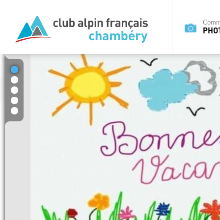
Commi
PHO
1
2
3
4
5