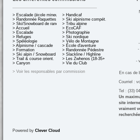
> Escalade (école mineurs)
> Handicaf
> Randonnée Raquettes
> Ski alpinisme compét.
> Ski/Snowboard de rando.
> Tribu alpine
> Accueil
> EcoCAF
> Escalade
> Photographie
> Refuges
> Ski nordique
> Spéléologie
> Vélo de Montagne
-
> Alpinisme / cascade
> École d'aventure
-
> Formation
> Randonnée Pédestre
> Ski alpin / Snowboard
> Slackline / Highline
> Trail & course orient.
> Les Zwhenos (18-35+ ans)
- 
> Canyon
> Vie du Club
> Voir les responsables par commission
En cas de 
Courriel : v
Tel : (33) 0
Un maximum
site inter
vraiment vo
recherchée
Powered by
Clever Cloud