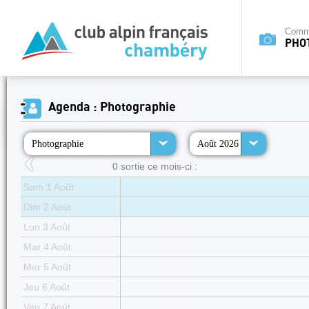
Commi
PHO
Agenda : Photographie
Photographie
Août 2026
0 sortie ce mois-ci :
Sam 1 Août
Dim 2 Août
Lun 3 Août
Mar 4 Août
Mer 5 Août
Jeu 6 Août
Ven 7 Août