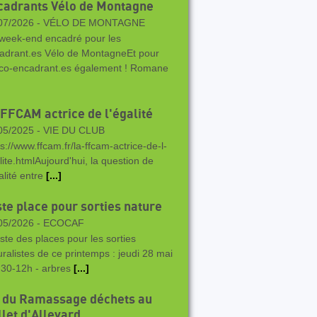
cadrants Vélo de Montagne
07/2026 -
VÉLO DE MONTAGNE
week-end encadré pour les
adrant.es Vélo de MontagneEt pour
 co-encadrant.es également ! Romane
 FFCAM actrice de l'égalité
05/2025 -
VIE DU CLUB
ps://www.ffcam.fr/la-ffcam-actrice-de-l-
lite.htmlAujourd'hui, la question de
alité entre
[...]
ste place pour sorties nature
05/2026 -
ECOCAF
este des places pour les sorties
uralistes de ce printemps : jeudi 28 mai
h30-12h - arbres
[...]
 du Ramassage déchets au
llet d'Allevard