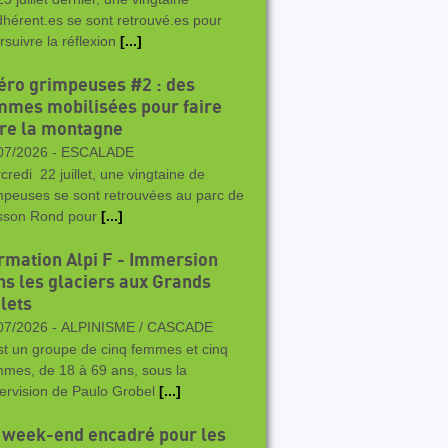
dhérent.es se sont retrouvé.es pour
rsuivre la réflexion
[...]
éro grimpeuses #2 : des
mmes mobilisées pour faire
vre la montagne
07/2026 -
ESCALADE
credi 22 juillet, une vingtaine de
mpeuses se sont retrouvées au parc de
sson Rond pour
[...]
rmation Alpi F - Immersion
ns les glaciers aux Grands
lets
07/2026 -
ALPINISME / CASCADE
st un groupe de cinq femmes et cinq
mes, de 18 à 69 ans, sous la
ervision de Paulo Grobel
[...]
 week-end encadré pour les