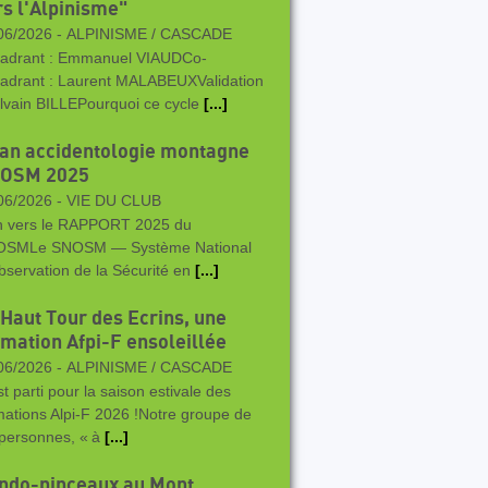
rs l'Alpinisme"
06/2026 -
ALPINISME / CASCADE
adrant : Emmanuel VIAUDCo-
adrant : Laurent MALABEUXValidation
ylvain BILLEPourquoi ce cycle
[...]
lan accidentologie montagne
OSM 2025
06/2026 -
VIE DU CLUB
n vers le RAPPORT 2025 du
SMLe SNOSM — Système National
bservation de la Sécurité en
[...]
 Haut Tour des Ecrins, une
rmation Afpi-F ensoleillée
06/2026 -
ALPINISME / CASCADE
st parti pour la saison estivale des
mations Alpi‑F 2026 !Notre groupe de
 personnes, « à
[...]
ndo-pinceaux au Mont