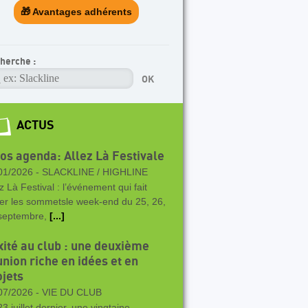
🎁 Avantages adhérents
herche :
ACTUS
vos agenda: Allez Là Festivale
01/2026 -
SLACKLINE / HIGHLINE
z Là Festival : l’événement qui fait
rer les sommetsle week-end du 25, 26,
septembre,
[...]
xité au club : une deuxième
union riche en idées et en
ojets
07/2026 -
VIE DU CLUB
3 juillet dernier, une vingtaine