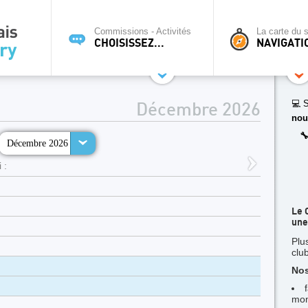
Commissions - Activités
La carte du s
CHOISISSEZ...
NAVIGATI
💻 S
Décembre 2026
nou

Décembre 2026
 :
Le 
une
Plu
clu
Nos
mon