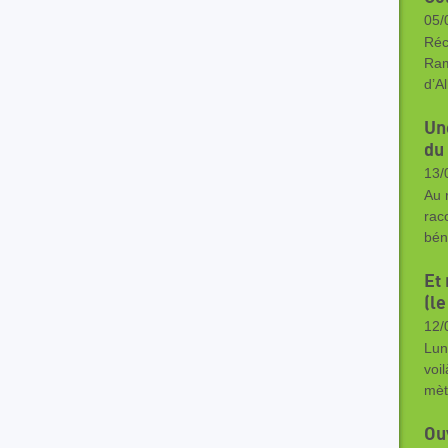
05/
Réc
Ram
d’A
Un
du
13/
Au 
rac
bén
Et
(le
12/
Lun
voi
mèt
Ou