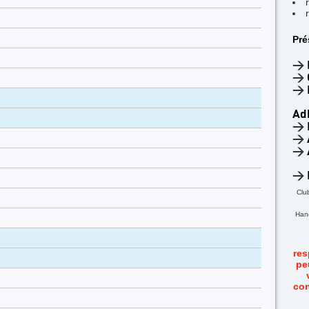
Pré
>
>
>
Ad
>
>
>
>
Clu
Hand
res
pe
con