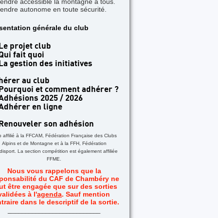
rendre accessible la montagne à tous.
rendre autonome en toute sécurité.
sentation générale du club
Le projet club
Qui fait quoi
La gestion des initiatives
hérer au club
Pourquoi et comment adhérer ?
Adhésions 2025 / 2026
Adhérer en ligne
Renouveler son adhésion
b affilié à la FFCAM, Fédération Française des Clubs
Alpins et de Montagne et à la FFH, Fédération
isport. La section compétition est également affiliée
FFME.
Nous vous rappelons que la
ponsabilité du CAF de Chambéry ne
ut être engagée que sur des sorties
validées à l'
agenda
. Sauf mention
traire dans le descriptif de la sortie.
_
__________________________