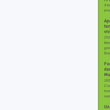
d’a
pou
Ap
fe
vi
25/
Mer
gri
Bui
Fo
da
Mu
10/
C’e
hom
sup
Un