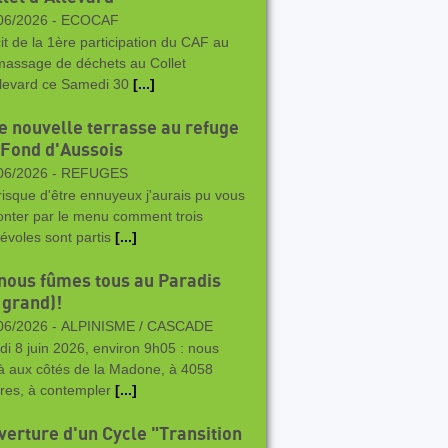
06/2026 -
ECOCAF
it de la 1ère participation du CAF au
assage de déchets au Collet
llevard ce Samedi 30
[...]
e nouvelle terrasse au refuge
 Fond d'Aussois
06/2026 -
REFUGES
risque d'être ennuyeux j'aurais pu vous
onter par le menu comment trois
évoles sont partis
[...]
 nous fûmes tous au Paradis
 grand)!
06/2026 -
ALPINISME / CASCADE
di 8 juin 2026, environ 9h05 : nous
là aux côtés de la Madone, à 4058
res, à contempler
[...]
verture d'un Cycle "Transition