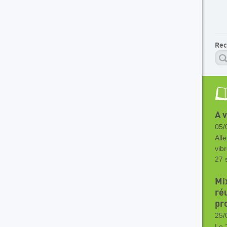
Rec
A 
05/
Alle
vib
27 
Mi
ré
pr
25/
Le 2