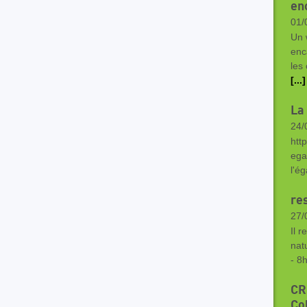
en
01/
Un 
enc
les
[...]
La
24/
htt
ega
l'ég
re
27/
Il r
nat
- 8
CR
Co