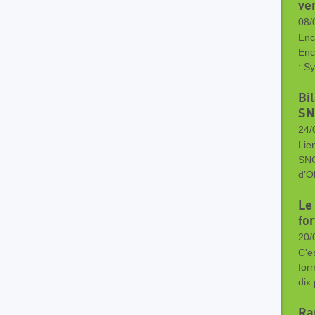
ve
08/
Enc
Enc
: S
Bi
SN
24/
Lie
SNO
d’O
Le
fo
20/
C’e
for
dix
Ra