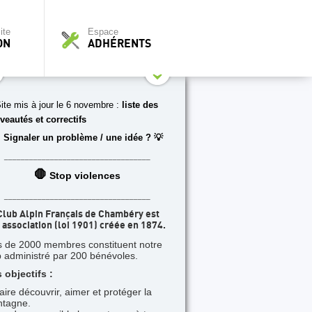
ite
Espace
ON
ADHÉRENTS
ite mis à jour le 6 novembre :
liste des
veautés et correctifs
 Signaler un problème / une idée ? 💡
___________________________________
🛑
Stop violences
___________________________________
Club Alpin Français de Chambéry est
 association (loi 1901) créée en 1874.
s de 2000 membres constituent notre
b administré par 200 bénévoles.
 objectifs :
faire découvrir, aimer et protéger la
tagne.