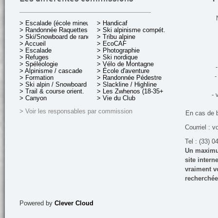
> Escalade (école mineurs)
> Handicaf
> Randonnée Raquettes
> Ski alpinisme compét.
> Ski/Snowboard de rando.
> Tribu alpine
> Accueil
> EcoCAF
> Escalade
> Photographie
> Refuges
> Ski nordique
> Spéléologie
> Vélo de Montagne
-
> Alpinisme / cascade
> École d'aventure
-
> Formation
> Randonnée Pédestre
> Ski alpin / Snowboard
> Slackline / Highline
> Trail & course orient.
> Les Zwhenos (18-35+ ans)
- 
> Canyon
> Vie du Club
> Voir les responsables par commission
En cas de 
Courriel : v
Tel : (33) 0
Un maximum
site inter
vraiment vo
recherchée
Powered by
Clever Cloud