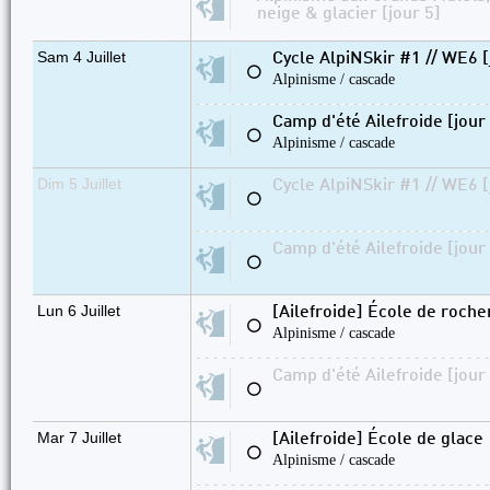
neige & glacier [jour 5]
Sam 4 Juillet
Cycle AlpiNSkir #1 // WE6 [
⚪
Alpinisme / cascade
Camp d'été Ailefroide [jour
⚪
Alpinisme / cascade
Dim 5 Juillet
Cycle AlpiNSkir #1 // WE6 [
⚪
Camp d'été Ailefroide [jour
⚪
Lun 6 Juillet
[Ailefroide] École de roche
⚪
Alpinisme / cascade
Camp d'été Ailefroide [jour
⚪
Mar 7 Juillet
[Ailefroide] École de glace
⚪
Alpinisme / cascade