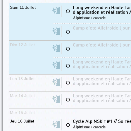
Sam 11 Juillet
Long weekend en Haute Tar
⚪
d’application et réalisation 
Alpinisme / cascade
Camp d'été Ailefroide [jour
⚪
Dim 12 Juillet
Camp d'été Ailefroide [jour
⚪
Long weekend en Haute Tar
⚪
d’application et réalisation 
Lun 13 Juillet
Long weekend en Haute Tar
⚪
d’application et réalisation 
Mar 14 Juillet
Long weekend en Haute Tar
⚪
d’application et réalisation 
Mer 15 Juillet
Jeu 16 Juillet
Cycle AlpiNSkir #1 // Soiré
⚪
Alpinisme / cascade