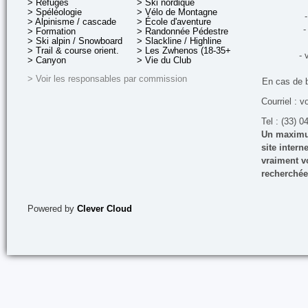
> Refuges
> Ski nordique
> Spéléologie
> Vélo de Montagne
-
> Alpinisme / cascade
> École d'aventure
-
> Formation
> Randonnée Pédestre
> Ski alpin / Snowboard
> Slackline / Highline
> Trail & course orient.
> Les Zwhenos (18-35+ ans)
- 
> Canyon
> Vie du Club
> Voir les responsables par commission
En cas de 
Courriel : v
Tel : (33) 0
Un maximum
site inter
vraiment vo
recherchée
Powered by
Clever Cloud