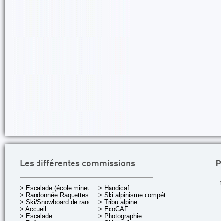
P
Les différentes commissions
> Escalade (école mineurs)
> Handicaf
> Randonnée Raquettes
> Ski alpinisme compét.
> Ski/Snowboard de rando.
> Tribu alpine
> Accueil
> EcoCAF
> Escalade
> Photographie