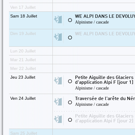
Ven 17 Juillet
Sam 18 Juillet
WE ALPI DANS LE DEVOLUY s
⚪
Alpinisme / cascade
Dim 19 Juillet
WE ALPI DANS LE DEVOLUY s
⚪
Lun 20 Juillet
Mar 21 Juillet
Mer 22 Juillet
Jeu 23 Juillet
Petite Aiguille des Glacier
⚪
d'application Alpi F [jour 1]
Alpinisme / cascade
Ven 24 Juillet
Traversée de l'arête du Né
⚪
Alpinisme / cascade
Petite Aiguille des Glacier
⚪
d'application Alpi F [jour 2]
Sam 25 Juillet