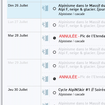
Dim 26 Juillet
Alpinisme dans le Massif d
⚪
Alpi F, neige & glacier. [jou
Alpinisme / cascade
Lun 27 Juillet
Alpinisme dans le Massif d
⚪
Alpi F, neige & glacier. [jou
Mar 28 Juillet
ANNULÉE -
Pic de l'Etenda
🚫
Alpinisme / cascade
Alpinisme dans le Massif d
⚪
Alpi F, neige & glacier. [jou
Mer 29 Juillet
Alpinisme dans le Massif d
⚪
Alpi F, neige & glacier. [jou
ANNULÉE -
Pic de l'Etenda
🚫
Jeu 30 Juillet
Cycle AlpiNSkir #1 // Soiré
⚪
Alpinisme / cascade
Alpinisme dans le Massif d