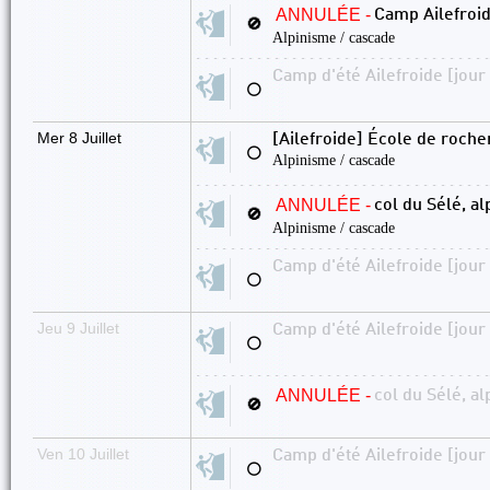
ANNULÉE -
Camp Ailefroid
🚫
Alpinisme / cascade
Camp d'été Ailefroide [jour
⚪
Mer 8 Juillet
[Ailefroide] École de rocher
⚪
Alpinisme / cascade
ANNULÉE -
col du Sélé, alp
🚫
Alpinisme / cascade
Camp d'été Ailefroide [jour
⚪
Jeu 9 Juillet
Camp d'été Ailefroide [jour
⚪
ANNULÉE -
col du Sélé, alp
🚫
Ven 10 Juillet
Camp d'été Ailefroide [jour
⚪