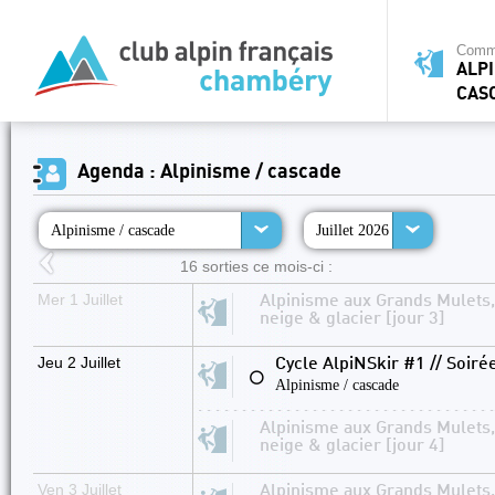
Commi
ALPI
CAS
Agenda : Alpinisme / cascade
Alpinisme / cascade
Juillet 2026
16 sorties ce mois-ci :
Mer 1 Juillet
Alpinisme aux Grands Mulets,
neige & glacier [jour 3]
Jeu 2 Juillet
Cycle AlpiNSkir #1 // Soiré
⚪
Alpinisme / cascade
Alpinisme aux Grands Mulets,
neige & glacier [jour 4]
Ven 3 Juillet
Alpinisme aux Grands Mulets,