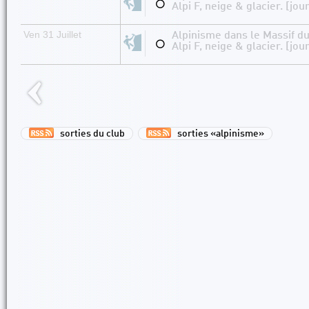
⚪
Alpi F, neige & glacier. [jou
Ven 31 Juillet
Alpinisme dans le Massif d
⚪
Alpi F, neige & glacier. [jou
sorties du club
sorties «alpinisme»