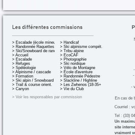
P
Les différentes commissions
> Escalade (école mineurs)
> Handicaf
> Randonnée Raquettes
> Ski alpinisme compét.
> Ski/Snowboard de rando.
> Tribu alpine
> Accueil
> EcoCAF
> Escalade
> Photographie
> Refuges
> Ski nordique
> Spéléologie
> Vélo de Montagne
-
> Alpinisme / cascade
> École d'aventure
-
> Formation
> Randonnée Pédestre
> Ski alpin / Snowboard
> Slackline / Highline
> Trail & course orient.
> Les Zwhenos (18-35+ ans)
- 
> Canyon
> Vie du Club
> Voir les responsables par commission
En cas de 
Courriel : v
Tel : (33) 0
Un maximum
site inter
vraiment vo