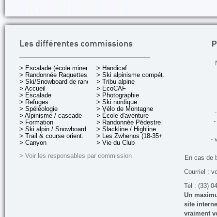
P
Les différentes commissions
> Escalade (école mineurs)
> Handicaf
> Randonnée Raquettes
> Ski alpinisme compét.
> Ski/Snowboard de rando.
> Tribu alpine
> Accueil
> EcoCAF
> Escalade
> Photographie
> Refuges
> Ski nordique
> Spéléologie
> Vélo de Montagne
-
> Alpinisme / cascade
> École d'aventure
-
> Formation
> Randonnée Pédestre
> Ski alpin / Snowboard
> Slackline / Highline
> Trail & course orient.
> Les Zwhenos (18-35+ ans)
- 
> Canyon
> Vie du Club
> Voir les responsables par commission
En cas de 
Courriel : v
Tel : (33) 0
Un maximum
site inter
vraiment vo