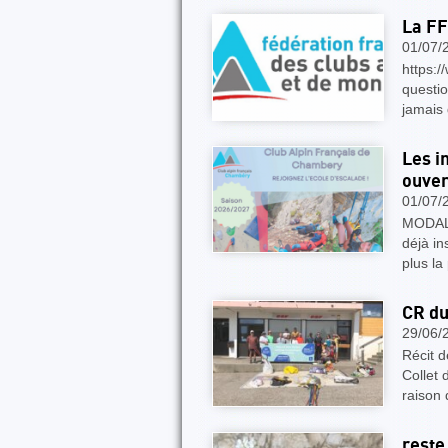
La FF
01/07/
https:/
questio
jamais 
Les i
ouver
01/07/
MODALI
déjà in
plus la
CR du
29/06/
Récit 
Collet 
raison 
reste