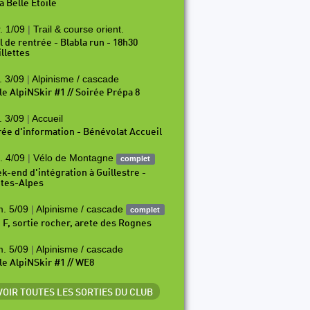
a Belle Etoile
. 1/09
|
Trail & course orient.
il de rentrée - Blabla run - 18h30
illettes
. 3/09
|
Alpinisme / cascade
le AlpiNSkir #1 // Soirée Prépa 8
. 3/09
|
Accueil
rée d'information - Bénévolat Accueil
. 4/09
|
Vélo de Montagne
complet
k-end d'intégration à Guillestre -
tes-Alpes
. 5/09
|
Alpinisme / cascade
complet
i F, sortie rocher, arete des Rognes
. 5/09
|
Alpinisme / cascade
le AlpiNSkir #1 // WE8
 VOIR TOUTES LES SORTIES DU CLUB