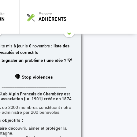
ite
Espace
ON
ADHÉRENTS
ite mis à jour le 6 novembre :
liste des
veautés et correctifs
 Signaler un problème / une idée ? 💡
___________________________________
🛑
Stop violences
___________________________________
Club Alpin Français de Chambéry est
 association (loi 1901) créée en 1874.
s de 2000 membres constituent notre
b administré par 200 bénévoles.
 objectifs :
faire découvrir, aimer et protéger la
tagne.