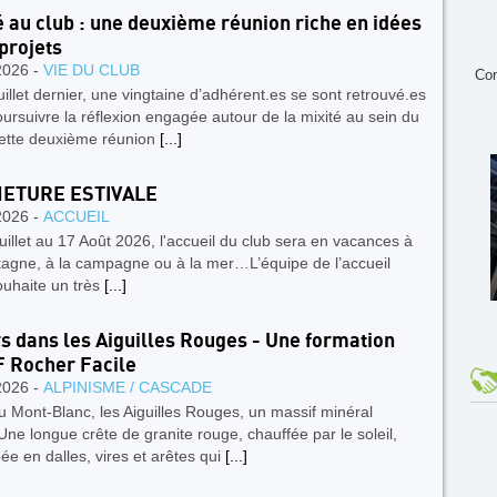
é au club : une deuxième réunion riche en idées
 projets
2026 -
VIE DU CLUB
Con
uillet dernier, une vingtaine d’adhérent.es se sont retrouvé.es
ursuivre la réflexion engagée autour de la mixité au sein du
Cette deuxième réunion
[...]
ETURE ESTIVALE
2026 -
ACCUEIL
uillet au 17 Août 2026, l'accueil du club sera en vacances à
tagne, à la campagne ou à la mer…L’équipe de l’accueil
ouhaite un très
[...]
rs dans les Aiguilles Rouges - Une formation
F Rocher Facile
2026 -
ALPINISME / CASCADE
 Mont‑Blanc, les Aiguilles Rouges, un massif minéral
ne longue crête de granite rouge, chauffée par le soleil,
e en dalles, vires et arêtes qui
[...]