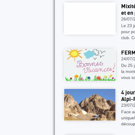
Mixit
et en
26/07/
Le 23 j
pour po
club. 
FERM
24/07/
Du 25 j
la mon
vous s
4 jou
Alpi-
23/07/
Face au
uniqueU
découpé