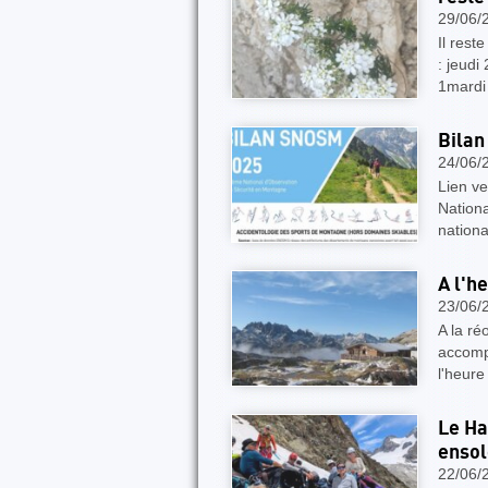
29/06/
Il rest
: jeudi
1mardi
Bilan
24/06/
Lien 
Nationa
nationa
A l'h
23/06/
A la ré
accomp
l'heure
Le Ha
ensol
22/06/