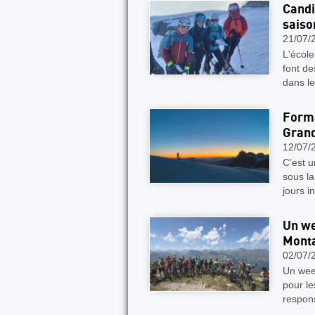
Candi
saiso
21/07/
L'école
font de
dans le
Forma
Grand
12/07/
C’est 
sous la
jours i
Un we
Mont
02/07/
Un wee
pour l
respon