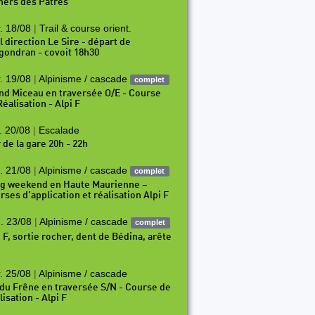
hers des Pâtres
. 18/08
|
Trail & course orient.
l direction Le Sire - départ de
gondran - covoit 18h30
. 19/08
|
Alpinisme / cascade
complet
nd Miceau en traversée O/E - Course
éalisation - Alpi F
. 20/08
|
Escalade
 de la gare 20h - 22h
. 21/08
|
Alpinisme / cascade
complet
g weekend en Haute Maurienne –
rses d’application et réalisation Alpi F
. 23/08
|
Alpinisme / cascade
complet
i F, sortie rocher, dent de Bédina, arête
. 25/08
|
Alpinisme / cascade
 du Frêne en traversée S/N - Course de
isation - Alpi F