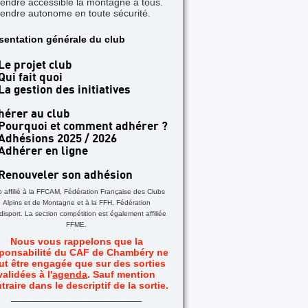
rendre accessible la montagne à tous.
rendre autonome en toute sécurité.
TICLE A LA UNE
sentation générale du club
 jours dans les Aiguilles Rouges - Une formatio
acile
Le projet club
Qui fait quoi
La gestion des initiatives
hérer au club
Pourquoi et comment adhérer ?
Adhésions 2025 / 2026
Adhérer en ligne
Renouveler son adhésion
b affilié à la FFCAM, Fédération Française des Clubs
Alpins et de Montagne et à la FFH, Fédération
isport. La section compétition est également affiliée
FFME.
Nous vous rappelons que la
ponsabilité du CAF de Chambéry ne
ut être engagée que sur des sorties
validées à l'
agenda
. Sauf mention
traire dans le descriptif de la sortie.
_
__________________________