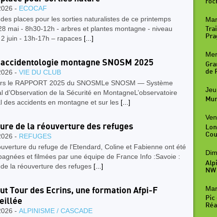
roc
2026 -
ECOCAF
e des places pour les sorties naturalistes de ce printemps
Mar
 28 mai - 8h30-12h - arbres et plantes montagne - niveau
Trai
Pra
 2 juin - 13h-17h – rapaces
[...]
Mer
 accidentologie montagne SNOSM 2025
Gra
2026 -
VIE DU CLUB
de R
vers le RAPPORT 2025 du SNOSMLe SNOSM — Système
Jeu
l d’Observation de la Sécurité en MontagneL’observatoire
Mur
l des accidents en montagne et sur les
[...]
Ven
eure de la réouverture des refuges
Lon
Cou
2026 -
REFUGES
ouverture du refuge de l'Etendard, Coline et Fabienne ont été
Dim
agnées et filmées par une équipe de France Info :Savoie :
Alp
 de la réouverture des refuges
[...]
NW
Mar
ut Tour des Ecrins, une formation Afpi-F
Pic
eillée
Réal
2026 -
ALPINISME / CASCADE