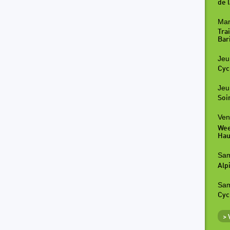
de l
Mar
Tra
Bar
Jeu
Cyc
Jeu
Soi
Ven
Wee
Hau
Sam
Alp
Sam
Cyc
>