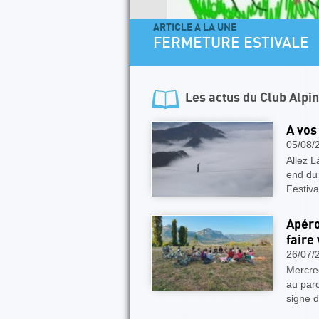
ARTICLE A LA UNE
FERMETURE ESTIVALE
Les actus du
Club Alpi
A vos
05/08/
Allez L
end du 
Festiv
Apéro
faire
26/07/
Mercred
au par
signe d