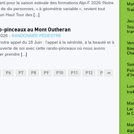
arti pour la saison estivale des formations Alpi‑F 2026 !Notre
Mar
de dix personnes, « à géométrie variable », revient tout
Trai
d’un Haut Tour des
[...]
Jeu
Tou
-pinceaux au Mont Outheran
tra
2026 -
RANDONNÉE PÉDESTRE
 notre appel du 18 Juin : l’appel à la sérénité, à la beauté et à
Ven
ouverte de soi avec cette rando-pinceaux où nous avons
Iti
Cha
er prendre
[...]
Sam
Poi
P6
P7
P8
P9
P10
P11
P12
P13
>>
P14
P
d'in
Lun
tre
Mar
Lac
le 
Mar
Alp