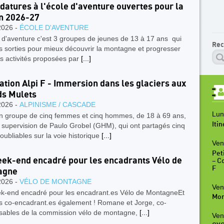
datures à l'école d'aventure ouvertes pour la
n 2026-27
2026 -
ÉCOLE D'AVENTURE
 d'aventure c'est 3 groupes de jeunes de 13 à 17 ans qui
Rec
s sorties pour mieux découvrir la montagne et progresser
s activités proposées par
[...]
tion Alpi F - Immersion dans les glaciers aux
s Mulets
2026 -
ALPINISME / CASCADE
Lun
un groupe de cinq femmes et cinq hommes, de 18 à 69 ans,
Iti
 supervision de Paulo Grobel (GHM), qui ont partagés cinq
noubliables sur la voie historique
[...]
Ven
Peti
ek-end encadré pour les encadrants Vélo de
– C
F
agne
2026 -
VÉLO DE MONTAGNE
Ven
k-end encadré pour les encadrant.es Vélo de MontagneEt
Mon
es co-encadrant.es également ! Romane et Jorge, co-
sables de la commission vélo de montagne,
[...]
Ven