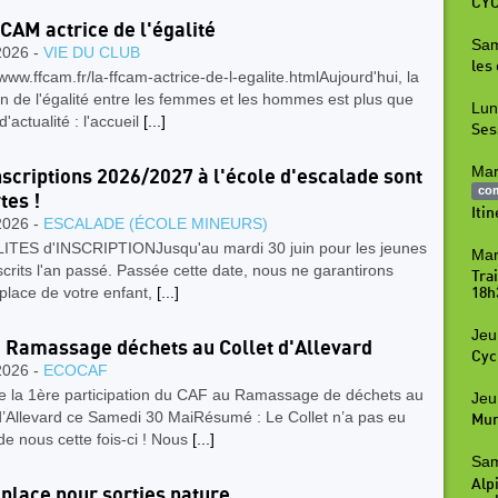
CYC
CAM actrice de l'égalité
Sam
2026 -
VIE DU CLUB
les
/www.ffcam.fr/la-ffcam-actrice-de-l-egalite.htmlAujourd'hui, la
n de l'égalité entre les femmes et les hommes est plus que
Lun
d'actualité : l'accueil
[...]
Ses
Mar
nscriptions 2026/2027 à l'école d'escalade sont
co
tes !
Iti
2026 -
ESCALADE (ÉCOLE MINEURS)
TES d'INSCRIPTIONJusqu'au mardi 30 juin pour les jeunes
Mar
scrits l'an passé. Passée cette date, nous ne garantirons
Tra
 place de votre enfant,
[...]
18h
Jeu
 Ramassage déchets au Collet d'Allevard
Cyc
2026 -
ECOCAF
de la 1ère participation du CAF au Ramassage de déchets au
Jeu
d’Allevard ce Samedi 30 MaiRésumé : Le Collet n’a pas eu
Mur
de nous cette fois-ci ! Nous
[...]
Sam
Alpi
 place pour sorties nature