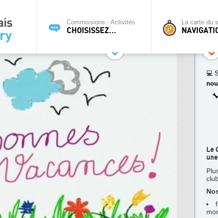
Commissions - Activités
La carte du s
CHOISISSEZ...
NAVIGATI
💻 S
nou

Le 
une
Plu
clu
Nos
mon