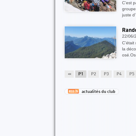
C’est p
groupe 
juste 
Rando
22/06/
C’était
la déc
osé.Os
<<
P1
P2
P3
P4
P5
actualités du club