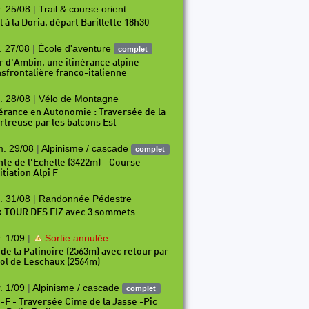
. 25/08
|
Trail & course orient.
l à la Doria, départ Barillette 18h30
. 27/08
|
École d'aventure
complet
r d'Ambin, une itinérance alpine
nsfrontalière franco-italienne
. 28/08
|
Vélo de Montagne
nérance en Autonomie : Traversée de la
rtreuse par les balcons Est
. 29/08
|
Alpinisme / cascade
complet
nte de l'Echelle (3422m) - Course
15
P16
P17
P18
P19
P20
P21
P22
P23
P2
itiation Alpi F
. 31/08
|
Randonnée Pédestre
k TOUR DES FIZ avec 3 sommets
. 1/09
|
Sortie annulée
 de la Patinoire (2563m) avec retour par
Col de Leschaux (2564m)
. 1/09
|
Alpinisme / cascade
complet
i-F - Traversée Cîme de la Jasse -Pic