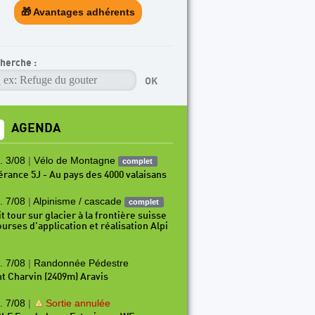
🎁 Avantages adhérents
herche :
AGENDA
. 3/08
|
Vélo de Montagne
complet
nérance 5J - Au pays des 4000 valaisans
. 7/08
|
Alpinisme / cascade
complet
t tour sur glacier à la frontière suisse
ourses d’application et réalisation Alpi
. 7/08
|
Randonnée Pédestre
t Charvin (2409m) Aravis
. 7/08
|
Sortie annulée