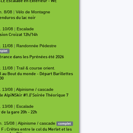
LE Escalade en Exterieur - WE
. 8/08
|
Vélo de Montagne
 enduros du lac noir
. 10/08
|
Escalade
sion Croizat 12h/14h
. 11/08
|
Randonnée Pédestre
mplet
nérance dans les Pyrénées été 2026
. 11/08
|
Trail & course orient.
il au Bout du monde - Départ Barillettes
30
. 13/08
|
Alpinisme / cascade
le AlpiNSkir #1 // Soirée Théorique 7
. 13/08
|
Escalade
 de la gare 20h - 22h
. 15/08
|
Alpinisme / cascade
complet
 F : Crêtes entre le col du Merlet et les