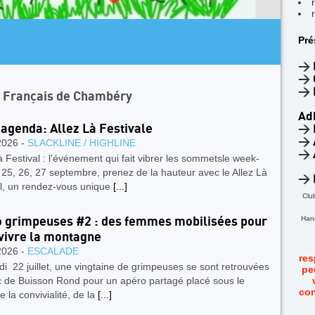
AR
Pré
4
F
>
>
>
n Français de Chambéry
Ad
 agenda: Allez Là Festivale
>
>
2026 -
SLACKLINE / HIGHLINE
>
à Festival : l’événement qui fait vibrer les sommetsle week-
25, 26, 27 septembre, prenez de la hauteur avec le Allez Là
>
al, un rendez‑vous unique
[...]
Clu
Hand
 grimpeuses #2 : des femmes mobilisées pour
 vivre la montagne
2026 -
ESCALADE
res
i 22 juillet, une vingtaine de grimpeuses se sont retrouvées
pe
c de Buisson Rond pour un apéro partagé placé sous le
con
e la convivialité, de la
[...]