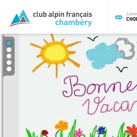
Commi
CHOI
1
2
3
4
5