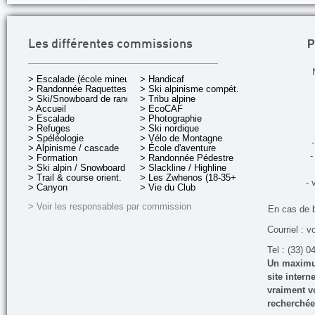
P
Les différentes commissions
> Escalade (école mineurs)
> Handicaf
> Randonnée Raquettes
> Ski alpinisme compét.
> Ski/Snowboard de rando.
> Tribu alpine
> Accueil
> EcoCAF
> Escalade
> Photographie
> Refuges
> Ski nordique
> Spéléologie
> Vélo de Montagne
-
> Alpinisme / cascade
> École d'aventure
-
> Formation
> Randonnée Pédestre
> Ski alpin / Snowboard
> Slackline / Highline
> Trail & course orient.
> Les Zwhenos (18-35+ ans)
- 
> Canyon
> Vie du Club
> Voir les responsables par commission
En cas de 
Courriel : v
Tel : (33) 0
Un maximum
site inter
vraiment vo
recherchée