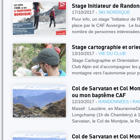
Stage Initiateur de Rando
17/10/2017 -
SKI NORDIQUE
Pour info, un stage "Initiateur d
place par le CAF Auvergne. Le but 
nombre de personnes intéressé
Stage cartographie et orie
13/10/2017 -
VIE DU CLUB
Stage Cartographie et Orientation
Club Alpin est d'accompagner les p
montagne vers l’autonomie pour 
Col de Sarvatan et Col Mon
ou mon baptême CAF
12/10/2017 -
RANDONNÉES / RA
Massif : Lauzière, en MaurienneDé
Longchamp (1h de Chambéry) à 16
Sarvatan, le Col de Montjoie, le R
Col de Sarvatan et Col Mon