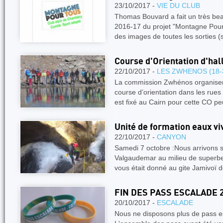
23/10/2017 -
VIE DU CLUB
Thomas Bouvard a fait un très beau
2016-17 du projet "Montagne Pour 
des images de toutes les sorties 
Course d'Orientation d'ha
22/10/2017 -
LES ZWHENOS (18-
La commission Zwhénos organisera
course d’orientation dans les ru
est fixé au Cairn pour cette CO p
Unité de formation eaux v
22/10/2017 -
CANYON
Samedi 7 octobre :Nous arrivons su
Valgaudemar au milieu de superb
vous était donné au gite Jamivoï 
FIN DES PASS ESCALADE 
20/10/2017 -
ESCALADE
Nous ne disposons plus de pass e