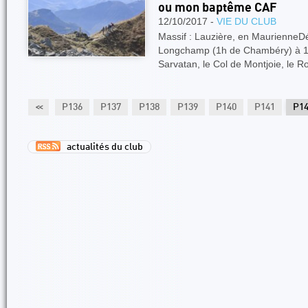
ou mon baptême CAF
12/10/2017 -
VIE DU CLUB
Massif : Lauzière, en MaurienneDé
Longchamp (1h de Chambéry) à 16
Sarvatan, le Col de Montjoie, le R
34
P135
<<
P136
P137
P138
P139
P140
P141
P1
actualités du club