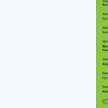
Tra
Bar
Jeu
Cyc
Jeu
Soi
Ven
Wee
Hau
Sam
Alp
Sam
Cyc
Sam
Alp
>