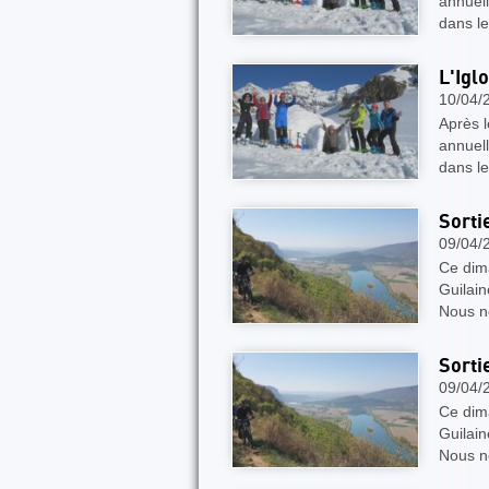
annuell
dans l
L'Igl
10/04/
Après l
annuell
dans l
Sorti
09/04/
Ce dima
Guilain
Nous n
Sorti
09/04/
Ce dima
Guilain
Nous n