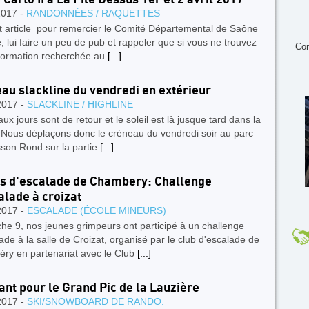
2017 -
RANDONNÉES / RAQUETTES
t article pour remercier le Comité Départemental de Saône
e, lui faire un peu de pub et rappeler que si vous ne trouvez
Con
 formation recherchée au
[...]
au slackline du vendredi en extérieur
2017 -
SLACKLINE / HIGHLINE
ux jours sont de retour et le soleil est là jusque tard dans la
 Nous déplaçons donc le créneau du vendredi soir au parc
sson Rond sur la partie
[...]
s d'escalade de Chambery: Challenge
alade à croizat
2017 -
ESCALADE (ÉCOLE MINEURS)
e 9, nos jeunes grimpeurs ont participé à un challenge
ade à la salle de Croizat, organisé par le club d'escalade de
ry en partenariat avec le Club
[...]
ant pour le Grand Pic de la Lauzière
2017 -
SKI/SNOWBOARD DE RANDO.