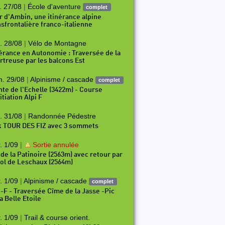
. 27/08
|
École d'aventure
complet
r d'Ambin, une itinérance alpine
nsfrontalière franco-italienne
. 28/08
|
Vélo de Montagne
nérance en Autonomie : Traversée de la
rtreuse par les balcons Est
4
P155
P156
P157
P158
P159
P160
P161
P16
. 29/08
|
Alpinisme / cascade
complet
nte de l'Echelle (3422m) - Course
itiation Alpi F
. 31/08
|
Randonnée Pédestre
k TOUR DES FIZ avec 3 sommets
. 1/09
|
Sortie annulée
 de la Patinoire (2563m) avec retour par
Col de Leschaux (2564m)
. 1/09
|
Alpinisme / cascade
complet
i-F - Traversée Cîme de la Jasse -Pic
a Belle Etoile
. 1/09
|
Trail & course orient.