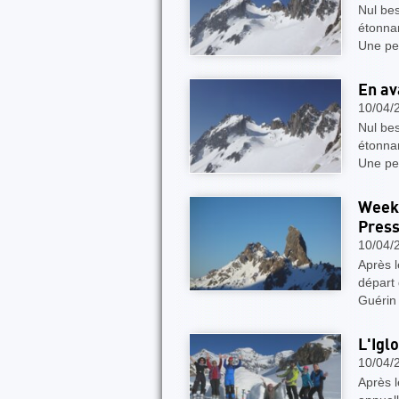
Nul bes
étonnam
Une pet
En av
10/04/
Nul bes
étonnam
Une pet
Week-
Press
10/04/
Après l
départ 
Guérin 
L'Igl
10/04/
Après l