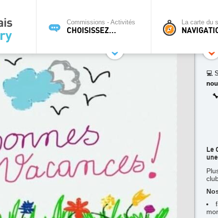
Commissions - Activités
La carte du s
CHOISISSEZ...
NAVIGATI
💻 S
nou

Le 
une
Plu
clu
Nos
mon