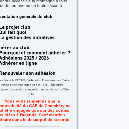
rendre accessible la montagne à tous.
rendre autonome en toute sécurité.
TICLE A LA UNE
sentation générale du club
 jours dans les Aiguilles Rouges - Une formatio
acile
Le projet club
Qui fait quoi
La gestion des initiatives
hérer au club
Pourquoi et comment adhérer ?
Adhésions 2025 / 2026
Adhérer en ligne
Renouveler son adhésion
b affilié à la FFCAM, Fédération Française des Clubs
Alpins et de Montagne et à la FFH, Fédération
isport. La section compétition est également affiliée
FFME.
Nous vous rappelons que la
ponsabilité du CAF de Chambéry ne
ut être engagée que sur des sorties
validées à l'
agenda
. Sauf mention
traire dans le descriptif de la sortie.
_
__________________________