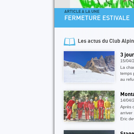
ARTICLE A LA UNE
FERMETURE ESTIVALE
Les actus du
Club Alpi
3 jou
15/04/
La cha
temps 
au ref
Monta
14/04/
Après q
arriver
Eric de
Stage