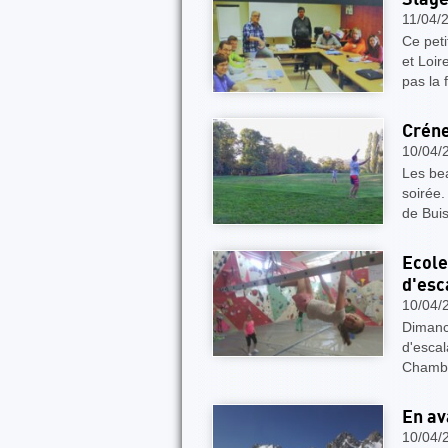
11/04/
Ce peti
et Loir
pas la
Créne
10/04/
Les bea
soirée.
de Bui
Ecole
d'esc
10/04/
Dimanch
d'escal
Chambé
En av
10/04/