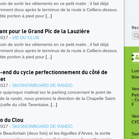
oin de sortir les vêtements en ce petit matin ; il fait déjà
ment doux après le terminus de la route à Celliers-dessus.
ite portion à pied pour
[...]
Rec
ant pour le Grand Pic de la Lauzière
2017 -
VIE DU CLUB
oin de sortir les vêtements en ce petit matin ; il fait déjà
ment doux après le terminus de la route à Celliers-dessus.
ite portion à pied pour
[...]
Lun
end du cycle perfectionnement du côté de
Iti
et
2017 -
SKI/SNOWBOARD DE RANDO.
Ven
e quiproquo matinal sur le parking concernant le point de
Peti
de la rando, nous prenons la direction de la Chapelle Saint-
– C
(celle du côté Tarentaise,
[...]
F
Ven
oo du Clou
CYC
2017 -
SKI/SNOWBOARD DE RANDO.
e Beaufortain (deux fois) et les Aiguilles d'Arves, la sortie
Sam