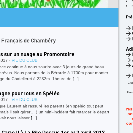
AR
Pré
4
F
>
>
>
n Français de Chambéry
Ad
rs sur un nuage au Promontoire
>
>
2017 -
VIE DU CLUB
>
nce continue à nous sourire avec 3 jours de grand beau
prévus. Nous partons de la Bérarde à 1700m pour monter
>
uge du Chatelleret à 2232m. 1heure de
[...]
Clu
Hand
gne pour tous en Spéléo
2017 -
VIE DU CLUB
ue Laurent ait rassuré les parents (en spéléo tout peut
res
 mais il sait gérer… ) un mini-incident fait retarder le départ :
pe
vait nous laisser
[...]
con
 Carto II à La Pile Dessus 1er et 2 avril 2017