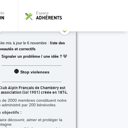
ite
Espace
ON
ADHÉRENTS
ite mis à jour le 6 novembre :
liste des
veautés et correctifs
 Signaler un problème / une idée ? 💡
___________________________________
🛑
Stop violences
___________________________________
Club Alpin Français de Chambéry est
 association (loi 1901) créée en 1874.
s de 2000 membres constituent notre
b administré par 200 bénévoles.
 objectifs :
faire découvrir, aimer et protéger la
tagne.