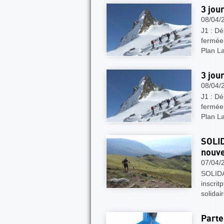
3 jou
08/04/
J1 : Dé
fermée
Plan L
3 jou
08/04/
J1 : Dé
fermée
Plan L
SOLID
nouve
07/04/
SOLIDA
inscrit
solidai
Parte