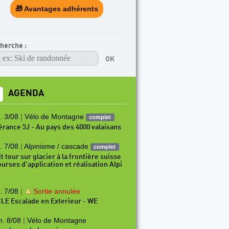
🎁 Avantages adhérents
herche :
AGENDA
. 3/08
|
Vélo de Montagne
complet
nérance 5J - Au pays des 4000 valaisans
. 7/08
|
Alpinisme / cascade
complet
t tour sur glacier à la frontière suisse
ourses d’application et réalisation Alpi
. 7/08
|
Sortie annulée
LE Escalade en Exterieur - WE
. 8/08
|
Vélo de Montagne