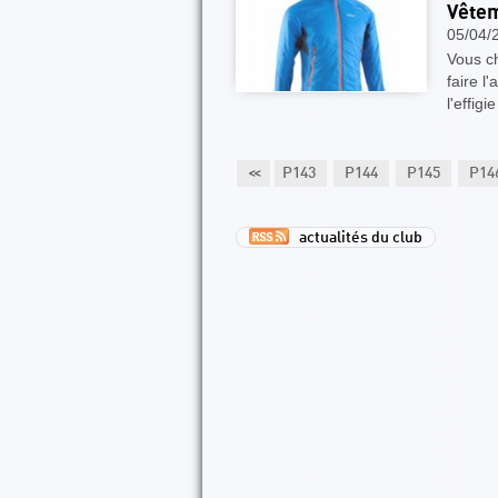
Vêtem
05/04/
Vous c
faire l
l'effig
8
P139
P140
P141
P142
<<
P143
P144
P145
P14
actualités du club