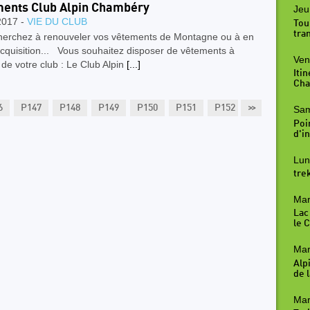
ents Club Alpin Chambéry
Jeu
2017 -
VIE DU CLUB
Tou
tra
herchez à renouveler vos vêtements de Montagne ou à en
'acquisition... Vous souhaitez disposer de vêtements à
Ven
ie de votre club : Le Club Alpin
[...]
Iti
Cha
6
P147
P148
P149
P150
P151
P152
>>
P153
P15
Sam
Poi
d'in
Lun
tre
Mar
Lac
le 
Mar
Alp
de l
Mar