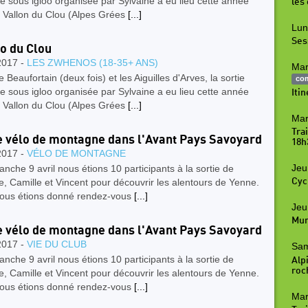
e sous igloo organisée par Sylvaine a eu lieu cette année
les
e Vallon du Clou (Alpes Grées
[...]
Lun
Ses
oo du Clou
2017 -
LES ZWHENOS (18-35+ ANS)
Mar
e Beaufortain (deux fois) et les Aiguilles d'Arves, la sortie
co
e sous igloo organisée par Sylvaine a eu lieu cette année
Iti
e Vallon du Clou (Alpes Grées
[...]
Mar
Tra
e vélo de montagne dans l'Avant Pays Savoyard
18h
2017 -
VÉLO DE MONTAGNE
Jeu
nche 9 avril nous étions 10 participants à la sortie de
Cyc
e, Camille et Vincent pour découvrir les alentours de Yenne.
ous étions donné rendez-vous
[...]
Jeu
Mur
e vélo de montagne dans l'Avant Pays Savoyard
2017 -
VIE DU CLUB
Sam
nche 9 avril nous étions 10 participants à la sortie de
Alpi
roc
e, Camille et Vincent pour découvrir les alentours de Yenne.
ous étions donné rendez-vous
[...]
Mar