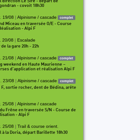
l direction Le Sire - départ de
gondran - covoit 18h30
. 19/08
|
Alpinisme / cascade
complet
nd Miceau en traversée O/E - Course
éalisation - Alpi F
. 20/08
|
Escalade
 de la gare 20h - 22h
. 21/08
|
Alpinisme / cascade
complet
g weekend en Haute Maurienne –
rses d’application et réalisation Alpi F
. 23/08
|
Alpinisme / cascade
complet
i F, sortie rocher, dent de Bédina, arête
. 25/08
|
Alpinisme / cascade
 du Frêne en traversée S/N - Course de
isation - Alpi F
. 25/08
|
Trail & course orient.
l à la Doria, départ Barillette 18h30