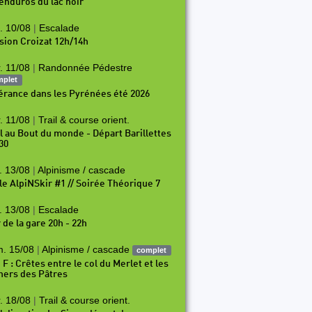
 enduros du lac noir
. 10/08
|
Escalade
sion Croizat 12h/14h
. 11/08
|
Randonnée Pédestre
mplet
nérance dans les Pyrénées été 2026
. 11/08
|
Trail & course orient.
il au Bout du monde - Départ Barillettes
30
. 13/08
|
Alpinisme / cascade
le AlpiNSkir #1 // Soirée Théorique 7
. 13/08
|
Escalade
 de la gare 20h - 22h
. 15/08
|
Alpinisme / cascade
complet
 F : Crêtes entre le col du Merlet et les
hers des Pâtres
. 18/08
|
Trail & course orient.