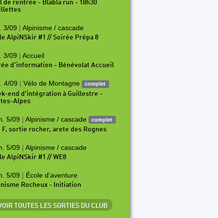
il de rentrée - Blabla run - 18h30
illettes
. 3/09
|
Alpinisme / cascade
le AlpiNSkir #1 // Soirée Prépa 8
. 3/09
|
Accueil
rée d'information - Bénévolat Accueil
. 4/09
|
Vélo de Montagne
complet
k-end d'intégration à Guillestre -
tes-Alpes
. 5/09
|
Alpinisme / cascade
complet
i F, sortie rocher, arete des Rognes
. 5/09
|
Alpinisme / cascade
le AlpiNSkir #1 // WE8
. 5/09
|
École d'aventure
inisme Rocheux - Initiation
 VOIR TOUTES LES SORTIES DU CLUB