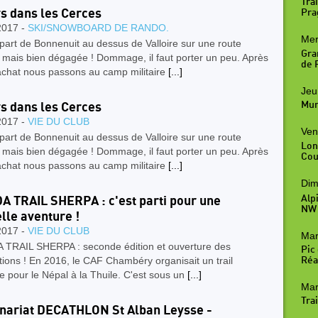
Trai
rs dans les Cerces
Pra
2017 -
SKI/SNOWBOARD DE RANDO.
Mer
part de Bonnenuit au dessus de Valloire sur une route
Gra
 mais bien dégagée ! Dommage, il faut porter un peu. Après
de R
achat nous passons au camp militaire
[...]
Jeu
Mur
rs dans les Cerces
2017 -
VIE DU CLUB
Ven
part de Bonnenuit au dessus de Valloire sur une route
Lon
 mais bien dégagée ! Dommage, il faut porter un peu. Après
Cou
achat nous passons au camp militaire
[...]
Dim
Alp
A TRAIL SHERPA : c'est parti pour une
NW
lle aventure !
2017 -
VIE DU CLUB
Mar
 TRAIL SHERPA : seconde édition et ouverture des
Pic
ptions ! En 2016, le CAF Chambéry organisait un trail
Réal
re pour le Népal à la Thuile. C'est sous un
[...]
Mar
Trai
nariat DECATHLON St Alban Leysse -