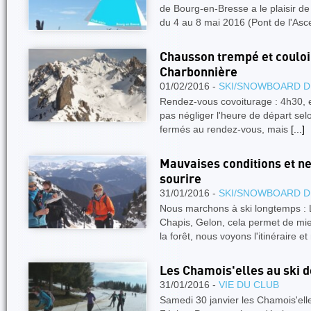
de Bourg-en-Bresse a le plaisir d
du 4 au 8 mai 2016 (Pont de l'Asc
Chausson trempé et couloir
Charbonnière
01/02/2016 -
SKI/SNOWBOARD D
Rendez-vous covoiturage : 4h30, e
pas négliger l'heure de départ selo
fermés au rendez-vous, mais
[...]
Mauvaises conditions et ne
sourire
31/01/2016 -
SKI/SNOWBOARD D
Nous marchons à ski longtemps : L
Chapis, Gelon, cela permet de mie
la forêt, nous voyons l'itinéraire e
Les Chamois'elles au ski d
31/01/2016 -
VIE DU CLUB
Samedi 30 janvier les Chamois'elles