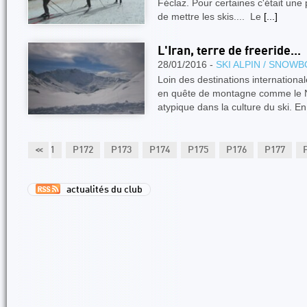
Féclaz. Pour certaines c'était une 
de mettre les skis.... Le
[...]
L'Iran, terre de freeride...
28/01/2016 -
SKI ALPIN / SNOW
Loin des destinations internationa
en quête de montagne comme le N
atypique dans la culture du ski. En
P170
P171
<<
P172
P173
P174
P175
P176
P177
actualités du club