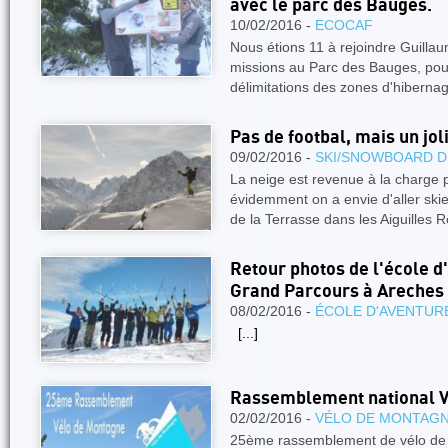
avec le parc des Bauges.
10/02/2016 -
ECOCAF
Nous étions 11 à rejoindre Guilla
missions au Parc des Bauges, pour
délimitations des zones d'hiberna
Pas de footbal, mais un joli
09/02/2016 -
SKI/SNOWBOARD D
La neige est revenue à la charge 
évidemment on a envie d'aller skier.
de la Terrasse dans les Aiguilles
Retour photos de l'école 
Grand Parcours à Areches
08/02/2016 -
ÉCOLE D'AVENTUR
[...]
Rassemblement national V
02/02/2016 -
VÉLO DE MONTAG
25ème rassemblement de vélo d