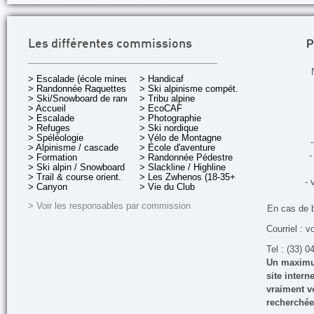
P
Les différentes commissions
> Escalade (école mineurs)
> Handicaf
> Randonnée Raquettes
> Ski alpinisme compét.
> Ski/Snowboard de rando.
> Tribu alpine
> Accueil
> EcoCAF
> Escalade
> Photographie
> Refuges
> Ski nordique
> Spéléologie
> Vélo de Montagne
-
> Alpinisme / cascade
> École d'aventure
-
> Formation
> Randonnée Pédestre
> Ski alpin / Snowboard
> Slackline / Highline
> Trail & course orient.
> Les Zwhenos (18-35+ ans)
- 
> Canyon
> Vie du Club
> Voir les responsables par commission
En cas de 
Courriel : v
Tel : (33) 0
Un maximum
site inter
vraiment vo
recherchée