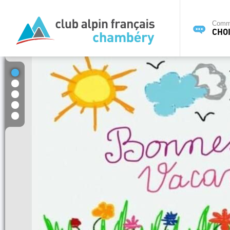
Commi
CHOI
1
2
3
4
5