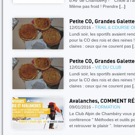
d'Av' de ChambéRy ! Chloé à l'at
Même pas froid ! Prendre
[...]
Petite CO, Grandes Galette
12/01/2016 -
TRAIL & COURSE O
Lundi soir, les sportifs avaient r
pour la CO des rois et des reines !!
claires : ceux qui ne courent pas
[.
Petite CO, Grandes Galette
12/01/2016 -
VIE DU CLUB
Lundi soir, les sportifs avaient r
pour la CO des rois et des reines !!
claires : ceux qui ne courent pas
[.
Avalanches, COMMENT RÉ
09/01/2016 -
FORMATION
Le Club Alpin de Chambéry vous pr
conférence “ Méthodes et outils po
et retrouver le plaisir ”. Intervenan