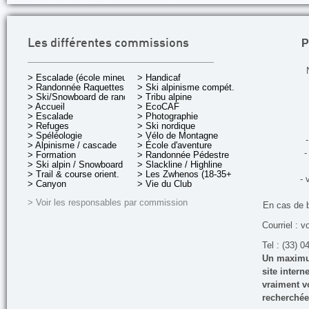
P
Les différentes commissions
> Escalade (école mineurs)
> Handicaf
> Randonnée Raquettes
> Ski alpinisme compét.
> Ski/Snowboard de rando.
> Tribu alpine
> Accueil
> EcoCAF
> Escalade
> Photographie
> Refuges
> Ski nordique
> Spéléologie
> Vélo de Montagne
-
> Alpinisme / cascade
> École d'aventure
-
> Formation
> Randonnée Pédestre
> Ski alpin / Snowboard
> Slackline / Highline
> Trail & course orient.
> Les Zwhenos (18-35+ ans)
- 
> Canyon
> Vie du Club
> Voir les responsables par commission
En cas de 
Courriel : v
Tel : (33) 0
Un maximum
site inter
vraiment vo
recherchée