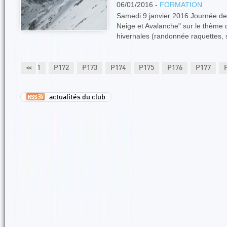
06/01/2016 -
FORMATION
Samedi 9 janvier 2016 Journée de
Neige et Avalanche" sur le thème d
hivernales (randonnée raquettes, 
P170
P171
<<
P172
P173
P174
P175
P176
P177
actualités du club