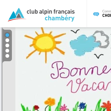
Commi
CHOI
1
2
3
4
5