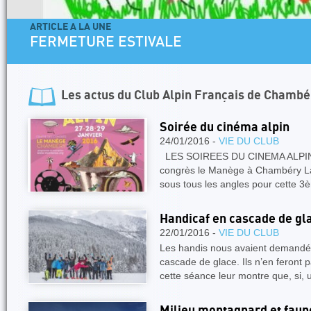
ARTICLE A LA UNE
FERMETURE ESTIVALE
Les actus du
Club Alpin Français de Chambé
Soirée du cinéma alpin
24/01/2016 -
VIE DU CLUB
LES SOIREES DU CINEMA ALPIN 27
congrès le Manège à Chambéry L
sous tous les angles pour cette 3
Handicaf en cascade de gl
22/01/2016 -
VIE DU CLUB
Les handis nous avaient demandé d
cascade de glace. Ils n’en feront 
cette séance leur montre que, si,
Milieu montagnard et faun