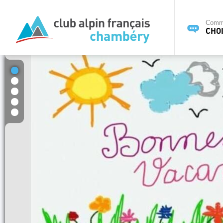
Commi
CHOI
1
2
3
4
5