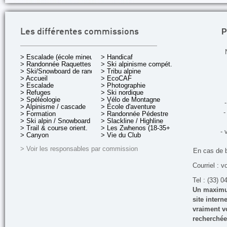
P
Les différentes commissions
> Escalade (école mineurs)
> Handicaf
> Randonnée Raquettes
> Ski alpinisme compét.
> Ski/Snowboard de rando.
> Tribu alpine
> Accueil
> EcoCAF
> Escalade
> Photographie
> Refuges
> Ski nordique
> Spéléologie
> Vélo de Montagne
-
> Alpinisme / cascade
> École d'aventure
-
> Formation
> Randonnée Pédestre
> Ski alpin / Snowboard
> Slackline / Highline
> Trail & course orient.
> Les Zwhenos (18-35+ ans)
- 
> Canyon
> Vie du Club
> Voir les responsables par commission
En cas de 
Courriel : v
Tel : (33) 0
Un maximum
site inter
vraiment vo
recherchée