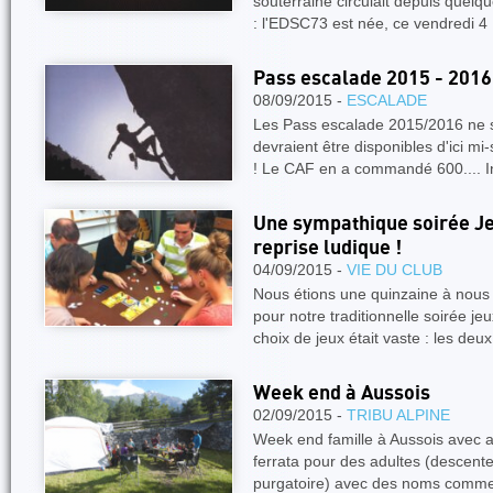
souterraine circulait depuis quelqu
: l'EDSC73 est née, ce vendredi 4
Pass escalade 2015 - 2016
08/09/2015 -
ESCALADE
Les Pass escalade 2015/2016 ne so
devraient être disponibles d'ici m
! Le CAF en a commandé 600.... I
Une sympathique soirée Je
reprise ludique !
04/09/2015 -
VIE DU CLUB
Nous étions une quinzaine à nous 
pour notre traditionnelle soirée j
choix de jeux était vaste : les deu
Week end à Aussois
02/09/2015 -
TRIBU ALPINE
Week end famille à Aussois avec a
ferrata pour des adultes (descent
purgatoire) avec des noms comme ç