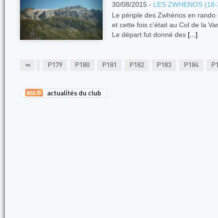
30/08/2015 -
LES ZWHENOS (18-
Le périple des Zwhénos en rando con
et cette fois c'était au Col de la Va
Le départ fut donné des
[...]
177
P178
<<
P179
P180
P181
P182
P183
P184
P
actualités du club