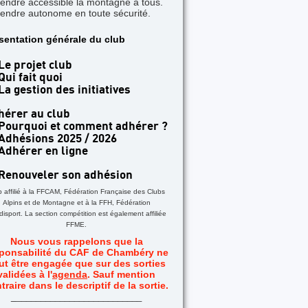
rendre accessible la montagne à tous.
rendre autonome en toute sécurité.
TICLE A LA UNE
sentation générale du club
 jours dans les Aiguilles Rouges - Une formatio
acile
Le projet club
Qui fait quoi
La gestion des initiatives
hérer au club
Pourquoi et comment adhérer ?
Adhésions 2025 / 2026
Adhérer en ligne
Renouveler son adhésion
b affilié à la FFCAM, Fédération Française des Clubs
Alpins et de Montagne et à la FFH, Fédération
isport. La section compétition est également affiliée
FFME.
Nous vous rappelons que la
ponsabilité du CAF de Chambéry ne
ut être engagée que sur des sorties
validées à l'
agenda
. Sauf mention
traire dans le descriptif de la sortie.
_
__________________________