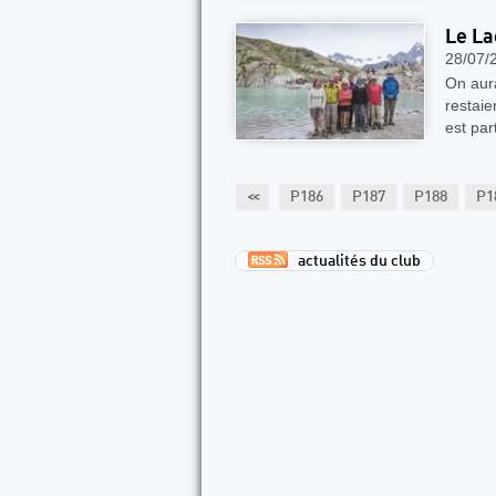
Le La
28/07/
On aur
restaie
est par
81
P182
P183
P184
P185
<<
P186
P187
P188
P1
actualités du club