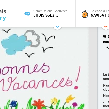
Commissions - Activités
La carte du s
CHOISISSEZ...
NAVIGATI
💻 S
nou

Le 
une
Plu
clu
Nos
mon