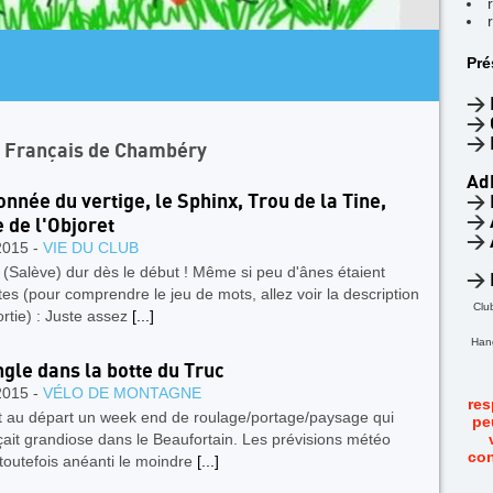
AR
Pré
4
F
>
>
>
n Français de Chambéry
Ad
nnée du vertige, le Sphinx, Trou de la Tine,
>
>
e de l'Objoret
>
2015 -
VIE DU CLUB
 (Salève) dur dès le début ! Même si peu d'ânes étaient
>
es (pour comprendre le jeu de mots, allez voir la description
Clu
ortie) : Juste assez
[...]
Hand
ngle dans la botte du Truc
2015 -
VÉLO DE MONTAGNE
res
t au départ un week end de roulage/portage/paysage qui
pe
ait grandiose dans le Beaufortain. Les prévisions météo
con
toutefois anéanti le moindre
[...]