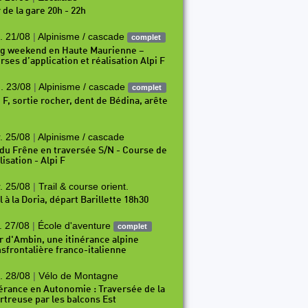
 de la gare 20h - 22h
. 21/08
|
Alpinisme / cascade
complet
g weekend en Haute Maurienne –
rses d’application et réalisation Alpi F
. 23/08
|
Alpinisme / cascade
complet
i F, sortie rocher, dent de Bédina, arête
. 25/08
|
Alpinisme / cascade
 du Frêne en traversée S/N - Course de
isation - Alpi F
. 25/08
|
Trail & course orient.
l à la Doria, départ Barillette 18h30
. 27/08
|
École d'aventure
complet
r d'Ambin, une itinérance alpine
nsfrontalière franco-italienne
. 28/08
|
Vélo de Montagne
nérance en Autonomie : Traversée de la
rtreuse par les balcons Est