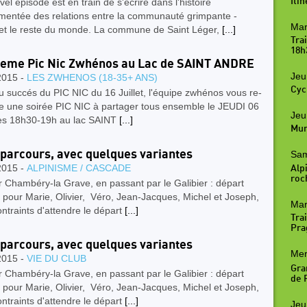
el épisode est en train de s'écrire dans l'histoire
Iti
entée des relations entre la communauté grimpante -
Mar
 et le reste du monde. La commune de Saint Léger,
[...]
Tra
18h
eme Pic Nic Zwhénos au Lac de SAINT ANDRE
Jeu
2015 -
LES ZWHENOS (18-35+ ANS)
Cyc
u succés du PIC NIC du 16 Juillet, l'équipe zwhénos vous re-
e une soirée PIC NIC à partager tous ensemble le JEUDI 06
Jeu
ès 18h30-19h au lac SAINT
[...]
Mur
parcours, avec quelques variantes
Sam
2015 -
ALPINISME / CASCADE
Alpi
roc
r Chambéry-la Grave, en passant par le Galibier : départ
 pour Marie, Olivier, Véro, Jean-Jacques, Michel et Joseph,
Mar
ntraints d'attendre le départ
[...]
Trai
Pra
parcours, avec quelques variantes
Mer
2015 -
VIE DU CLUB
Gra
r Chambéry-la Grave, en passant par le Galibier : départ
de R
 pour Marie, Olivier, Véro, Jean-Jacques, Michel et Joseph,
ntraints d'attendre le départ
[...]
Jeu