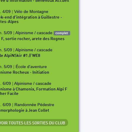
rée d'information - Bénévolat Accueil
. 4/09
|
Vélo de Montagne
k-end d'intégration à Guillestre -
tes-Alpes
. 5/09
|
Alpinisme / cascade
complet
i F, sortie rocher, arete des Rognes
. 5/09
|
Alpinisme / cascade
le AlpiNSkir #1 // WE8
. 5/09
|
École d'aventure
inisme Rocheux - Initiation
. 6/09
|
Alpinisme / cascade
inisme à Chamonix, Formation Alpi F
her Facile
. 6/09
|
Randonnée Pédestre
morphologie à Jean Collet
 VOIR TOUTES LES SORTIES DU CLUB