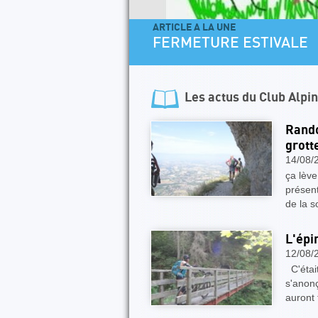
ARTICLE A LA UNE
FERMETURE ESTIVALE
Les actus du
Club Alpi
Rando
grott
14/08/
ça lève
présent
de la s
L'épi
12/08/
C'étai
s'anonç
auront 