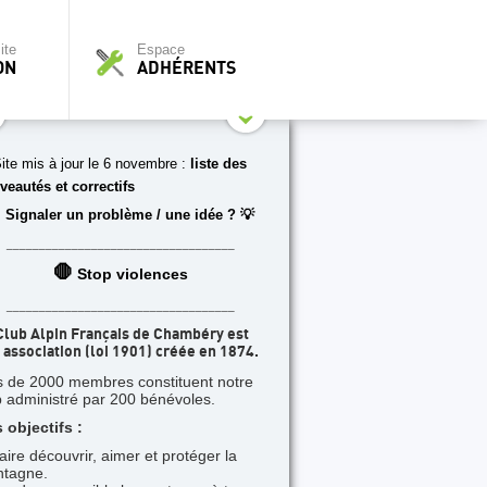
ite
Espace
ON
ADHÉRENTS
ite mis à jour le 6 novembre :
liste des
veautés et correctifs
 Signaler un problème / une idée ? 💡
___________________________________
🛑
Stop violences
___________________________________
Club Alpin Français de Chambéry est
 association (loi 1901) créée en 1874.
s de 2000 membres constituent notre
b administré par 200 bénévoles.
 objectifs :
faire découvrir, aimer et protéger la
tagne.