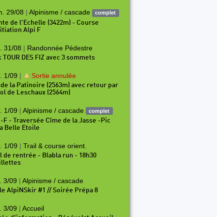
. 29/08
|
Alpinisme / cascade
complet
nte de l'Echelle (3422m) - Course
itiation Alpi F
. 31/08
|
Randonnée Pédestre
k TOUR DES FIZ avec 3 sommets
. 1/09
|
Sortie annulée
 de la Patinoire (2563m) avec retour par
97
P198
P199
P200
P201
P202
P203
P204
P2
Col de Leschaux (2564m)
. 1/09
|
Alpinisme / cascade
complet
i-F - Traversée Cîme de la Jasse -Pic
a Belle Etoile
. 1/09
|
Trail & course orient.
il de rentrée - Blabla run - 18h30
illettes
. 3/09
|
Alpinisme / cascade
le AlpiNSkir #1 // Soirée Prépa 8
. 3/09
|
Accueil