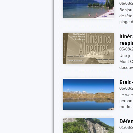
06/08/
Bonjour
de tête
plage 
Itiné
respi
05/08/
Une jou
Mont Co
découvr
Etait
05/08/
Le week
personn
rando a
Défen
01/08/