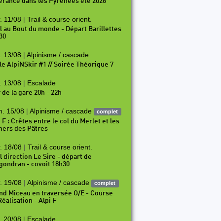
nérance dans les Pyrénées été 2026
. 11/08
|
Trail & course orient.
il au Bout du monde - Départ Barillettes
30
. 13/08
|
Alpinisme / cascade
le AlpiNSkir #1 // Soirée Théorique 7
. 13/08
|
Escalade
 de la gare 20h - 22h
. 15/08
|
Alpinisme / cascade
complet
 F : Crêtes entre le col du Merlet et les
hers des Pâtres
. 18/08
|
Trail & course orient.
l direction Le Sire - départ de
gondran - covoit 18h30
. 19/08
|
Alpinisme / cascade
complet
nd Miceau en traversée O/E - Course
éalisation - Alpi F
. 20/08
|
Escalade