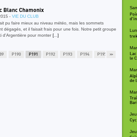
Sam
c Blanc Chamonix
Poi
2015 -
VIE DU CLUB
d'in
ait pu faire mieux au niveau météo, mais les sommets
nt dégagés, et il faisait frais pour une fois. Notre petit groupe
Lun
ti d'Argentière pour monter
[...]
tre
Mar
Lac
89
P190
P191
P192
P193
P194
P195
>>
P196
P1
le 
Mar
Alp
de l
Mar
Tra
Bar
Jeu
Cyc
Jeu