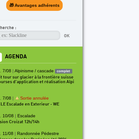
🎁 Avantages adhérents
herche :
AGENDA
. 7/08
|
Alpinisme / cascade
complet
t tour sur glacier à la frontière suisse
ourses d’application et réalisation Alpi
. 7/08
|
Sortie annulée
LE Escalade en Exterieur - WE
. 10/08
|
Escalade
sion Croizat 12h/14h
. 11/08
|
Randonnée Pédestre