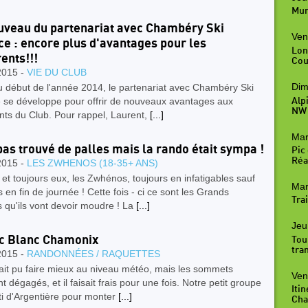
Mur
veau du partenariat avec Chambéry Ski
Ven
ce : encore plus d'avantages pour les
Lon
ents!!!
Cou
2015 -
VIE DU CLUB
Dim
au début de l'année 2014, le partenariat avec Chambéry Ski
e se développe pour offrir de nouveaux avantages aux
Alp
NW
nts du Club. Pour rappel, Laurent,
[...]
Mar
pas trouvé de palles mais la rando était sympa !
Pic
Réal
2015 -
LES ZWHENOS (18-35+ ANS)
et toujours eux, les Zwhénos, toujours en infatigables sauf
Mar
s en fin de journée ! Cette fois - ci ce sont les Grands
Trai
 qu'ils vont devoir moudre ! La
[...]
Jeu
c Blanc Chamonix
Tou
tra
2015 -
RANDONNÉES / RAQUETTES
ait pu faire mieux au niveau météo, mais les sommets
Ven
nt dégagés, et il faisait frais pour une fois. Notre petit groupe
Iti
ti d'Argentière pour monter
[...]
Cha