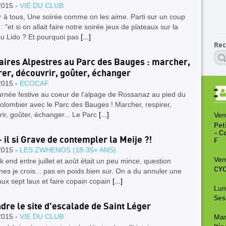
2015 -
VIE DU CLUB
 à tous, Une soirée comme on les aime. Parti sur un coup
 : "et si on allait faire notre soirée jeux de plateaux sur la
du Lido ? Et pourquoi pas
[...]
Rec
raires Alpestres au Parc des Bauges : marcher,
rer, découvrir, goûter, échanger
2015 -
ECOCAF
rnée festive au coeur de l'alpage de Rossanaz au pied du
lombier avec le Parc des Bauges ! Marcher, respirer,
ir, goûter, échanger... Le Parc
[...]
Ven
Peti
– C
 - il si Grave de contempler la Meije ?!
F
2015 -
LES ZWHENOS (18-35+ ANS)
Ven
 end entre juillet et août était un peu mince, question
CYC
es je crois... pas en poids bien sur. On a du annuler une
ux sept laux et faire copain copain
[...]
Lun
Ses
dre le site d'escalade de Saint Léger
2015 -
VIE DU CLUB
Mar