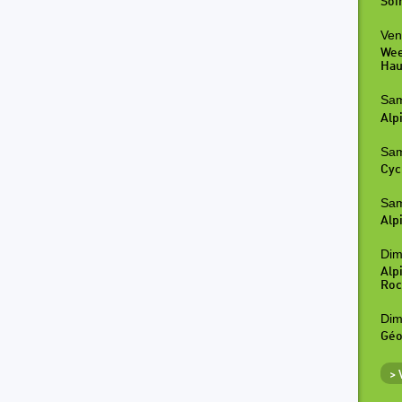
Soi
Ven
Wee
Hau
Sam
Alp
Sam
Cyc
Sam
Alp
Dim
Alp
Roc
Dim
Géo
>