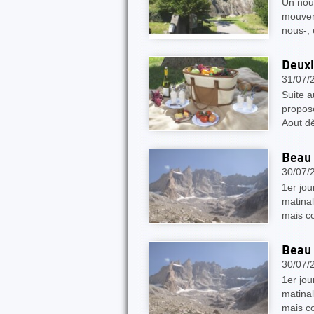
Un nouv
mouvem
nous-,
Deuxi
31/07/
Suite a
propos
Aout d
Beau 
30/07/
1er jou
matinal
mais co
Beau 
30/07/
1er jou
matinal
mais co