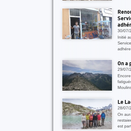
Renou
Servi
adhér
30/07/
Initié 
Servic
adhére
On a 
29/07/
Encore 
fatigué
Moulins
Le La
28/07/
On aur
restaie
est par