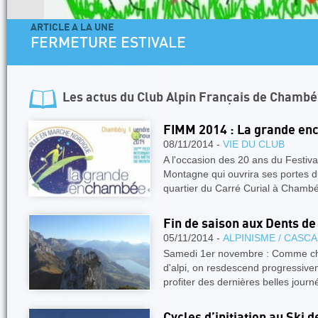
ARTICLE A LA UNE
FERMETURE ESTIVALE
Les actus du
Club Alpin Français de Chambé
FIMM 2014 : La grande e
08/11/2014 -
VIE DU CLUB
A l'occasion des 20 ans du Festiva
Montagne qui ouvrira ses portes 
quartier du Carré Curial à Chamb
Fin de saison aux Dents de
05/11/2014 -
ALPINISME / CASC
Samedi 1er novembre : Comme ch
d'alpi, on resdescend progressive
profiter des dernières belles jou
Cycles d’initiation au Ski