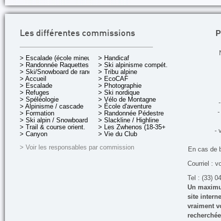
P
Les différentes commissions
> Escalade (école mineurs)
> Handicaf
> Randonnée Raquettes
> Ski alpinisme compét.
> Ski/Snowboard de rando.
> Tribu alpine
> Accueil
> EcoCAF
> Escalade
> Photographie
> Refuges
> Ski nordique
> Spéléologie
> Vélo de Montagne
-
> Alpinisme / cascade
> École d'aventure
-
> Formation
> Randonnée Pédestre
> Ski alpin / Snowboard
> Slackline / Highline
> Trail & course orient.
> Les Zwhenos (18-35+ ans)
- 
> Canyon
> Vie du Club
> Voir les responsables par commission
En cas de 
Courriel : v
Tel : (33) 0
Un maximum
site inter
vraiment vo
recherchée