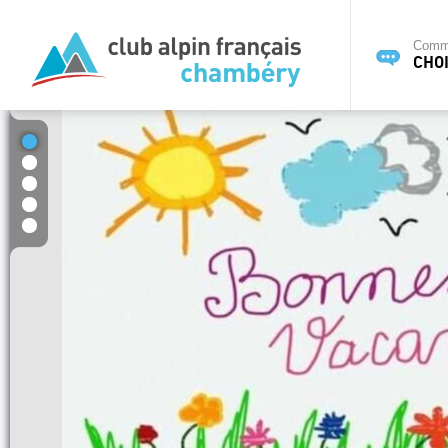
Commi
CHOI
1
2
3
4
5