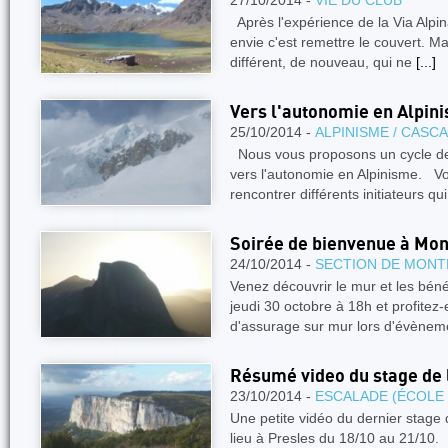
27/10/2014 -
VIE DU CLUB
Après l'expérience de la Via Alpi
envie c'est remettre le couvert. Ma
différent, de nouveau, qui ne
[...]
Vers l'autonomie en Alpin
25/10/2014 -
ALPINISME / CASC
Nous vous proposons un cycle d
vers l'autonomie en Alpinisme. Vo
rencontrer différents initiateurs qu
Soirée de bienvenue à Mo
24/10/2014 -
SECTION DE MONT
Venez découvrir le mur et les bén
jeudi 30 octobre à 18h et profitez
d'assurage sur mur lors d'évène
Résumé video du stage de 
23/10/2014 -
ESCALADE (ÉCOLE
Une petite vidéo du dernier stage 
lieu à Presles du 18/10 au 21/10