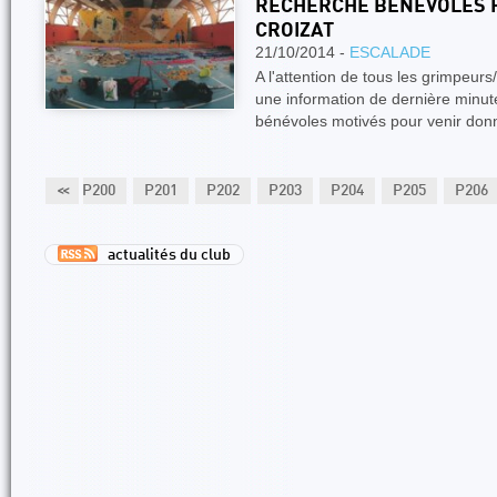
RECHERCHE BÉNÉVOLES 
CROIZAT
21/10/2014 -
ESCALADE
A l'attention de tous les grimpeurs
une information de dernière minu
bénévoles motivés pour venir do
P199
<<
P200
P201
P202
P203
P204
P205
P206
actualités du club