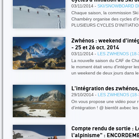
03/11/2014 -
SKI/SNOWBOARD D
Chaque saison, la commission Ski 
Chambéry organise des cycles d'in
PLUSIEURS CYCLES D’INITIAT
Zwhénos : weekend d'intég
- 25 et 26 oct. 2014
03/11/2014 -
LES ZWHENOS (18-
La nouvelle saison du CAF de C
le moment était venu d'intégrer l
un weekend de deux jours dans l
L'intégration des zwhénos,
29/10/2014 -
LES ZWHENOS (18-
On vous propose une vidéo pour 
d'intégration ! @ bientôt avbec 
Compte rendu de sortie : L
l'alpinisme" : ENCORDEM