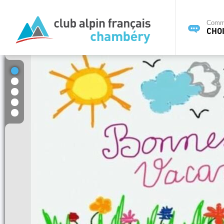
Commi
CHOI
1
2
3
4
5