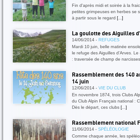
Fin d'après midi et soirée à la frai
petites grimpeuses en herbes se 
à partir sous le regard
[...]
La goulotte des Aiguilles 
14/06/2014 -
REFUGES
Mardi 10 juin, belle matinée ensolei
le refuge des Aiguilles d'Arves. Le
: traversée de champ de narcisse
Rassemblement des 140 a
14 juin
12/06/2014 -
VIE DU CLUB
En novembre 1874, trois Clubs Alpi
du Club Alpin Français national : 
Dès le départ, ces clubs
[...]
Rassemblement national 
11/06/2014 -
SPÉLÉOLOGIE
Comme chaque année, les spéléos