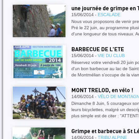
une journée de grimpe en T
15/06/2014 -
ESCALADE
Nous vous proposons de venir pre
Pré le 22 juin, au programme plus
d'une longueur de tous niveaux. A
BARBECUE DE L'ETE
15/06/2014 -
VIE DU CLUB
Réservez votre vendredi 20 juin po
d'un bon barbecue au lac de Saint
de Montmélian s'occupe de la vi
MONT TRELOD, en vélo !
14/06/2014 -
VÉLO DE MONTAG
Dimanche 8 Juin, 5 courageux sont
leurs bicyclettes, malgré un descri
plus simple est de citer : "ATTEN
Grimpe et barbecue à St L
14/06/2014 -
TRIBU ALPINE