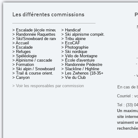
P
Les différentes commissions
> Escalade (école mineurs)
> Handicaf
> Randonnée Raquettes
> Ski alpinisme compét.
> Ski/Snowboard de rando.
> Tribu alpine
> Accueil
> EcoCAF
> Escalade
> Photographie
> Refuges
> Ski nordique
> Spéléologie
> Vélo de Montagne
-
> Alpinisme / cascade
> École d'aventure
-
> Formation
> Randonnée Pédestre
> Ski alpin / Snowboard
> Slackline / Highline
> Trail & course orient.
> Les Zwhenos (18-35+ ans)
- 
> Canyon
> Vie du Club
> Voir les responsables par commission
En cas de 
Courriel : v
Tel : (33) 0
Un maximum
site inter
vraiment vo
recherchée