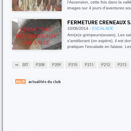
l'Ascension, cette fois dans la val
images sur 4 jours d'aventures so
FERMETURE CRENEAUX S
10/06/2014 -
ESCALADE
Ami(e)s grimpeurs(euses), Les sa
s'améliorant (on espère), il est d
pratiquer l'escalade en falaise. L
P206
<<
P207
P208
P209
P210
P211
P212
P213
actualités du club