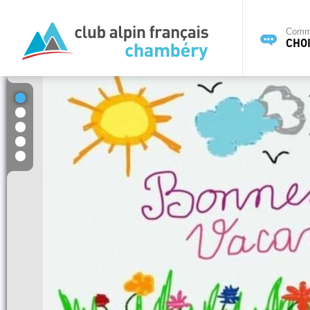
Commi
CHOI
1
2
3
4
5