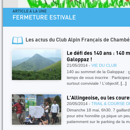
ARTICLE A LA UNE
4 jours dans les Aiguilles Rouges - Une fo
Facile
Les actus du
Club Alpin Français de Chambé
Le défi des 140 ans : 140 
Galoppaz !
21/05/2014 -
VIE DU CLUB
140 au sommet de la Galoppaz : ça
temps de vous inscrire : Participez
surtout conviviale ! L'objectif,
[...]
L'Allingeoise, ou les coure
20/05/2014 -
TRAIL & COURSE O
Dimanche 18 mai, 6h30. 7 gaillards
pour etre honnête ça pique un peu
patiemment sur le parking de la m