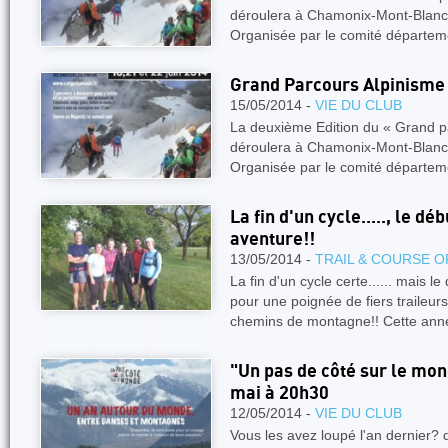
déroulera à Chamonix-Mont-Blanc l
Organisée par le comité départe
Grand Parcours Alpinism
15/05/2014 -
VIE DU CLUB
La deuxième Edition du « Grand p
déroulera à Chamonix-Mont-Blanc l
Organisée par le comité départe
La fin d'un cycle....., le d
aventure!!
13/05/2014 -
TRAIL & COURSE O
La fin d'un cycle certe...... mais 
pour une poignée de fiers traileur
chemins de montagne!! Cette an
"Un pas de côté sur le mo
mai à 20h30
12/05/2014 -
VIE DU CLUB
Vous les avez loupé l'an dernier? d