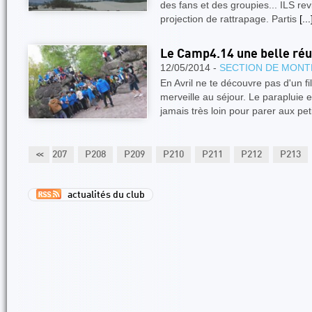
des fans et des groupies... ILS r
projection de rattrapage. Partis
[...
Le Camp4.14 une belle réu
12/05/2014 -
SECTION DE MONT
En Avril ne te découvre pas d'un fil
merveille au séjour. Le parapluie 
jamais très loin pour parer aux pe
P206
<<
P207
P208
P209
P210
P211
P212
P213
actualités du club