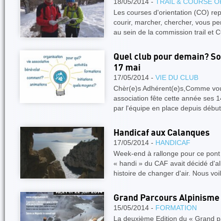
18/05/2014 -
TRAIL & COURSE O
Les courses d'orientation (CO) re
courir, marcher, chercher, vous p
au sein de la commission trail et 
Quel club pour demain? So
17 mai
17/05/2014 -
VIE DU CLUB
Chèr(e)s Adhérent(e)s,Comme vous
association fête cette année ses 14
par l'équipe en place depuis débu
Handicaf aux Calanques
17/05/2014 -
HANDICAF
Week-end à rallonge pour ce pont
« handi » du CAF avait décidé d'alle
histoire de changer d'air. Nous voi
Grand Parcours Alpinism
15/05/2014 -
FORMATION
La deuxième Edition du « Grand p