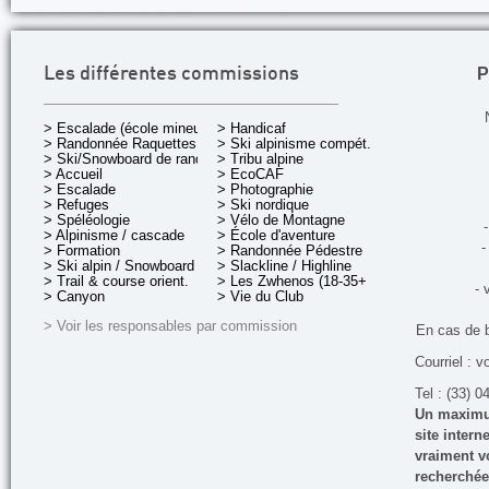
P
Les différentes commissions
> Escalade (école mineurs)
> Handicaf
> Randonnée Raquettes
> Ski alpinisme compét.
> Ski/Snowboard de rando.
> Tribu alpine
> Accueil
> EcoCAF
> Escalade
> Photographie
> Refuges
> Ski nordique
> Spéléologie
> Vélo de Montagne
-
> Alpinisme / cascade
> École d'aventure
-
> Formation
> Randonnée Pédestre
> Ski alpin / Snowboard
> Slackline / Highline
> Trail & course orient.
> Les Zwhenos (18-35+ ans)
- 
> Canyon
> Vie du Club
> Voir les responsables par commission
En cas de 
Courriel : v
Tel : (33) 0
Un maximum
site inter
vraiment vo
recherchée