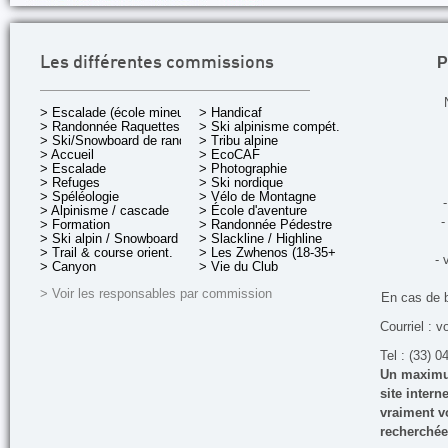
P
Les différentes commissions
> Escalade (école mineurs)
> Handicaf
> Randonnée Raquettes
> Ski alpinisme compét.
> Ski/Snowboard de rando.
> Tribu alpine
> Accueil
> EcoCAF
> Escalade
> Photographie
> Refuges
> Ski nordique
> Spéléologie
> Vélo de Montagne
-
> Alpinisme / cascade
> École d'aventure
-
> Formation
> Randonnée Pédestre
> Ski alpin / Snowboard
> Slackline / Highline
> Trail & course orient.
> Les Zwhenos (18-35+ ans)
- 
> Canyon
> Vie du Club
> Voir les responsables par commission
En cas de 
Courriel : v
Tel : (33) 0
Un maximum
site inter
vraiment vo
recherchée