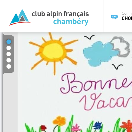
Commi
CHOI
1
2
3
4
5