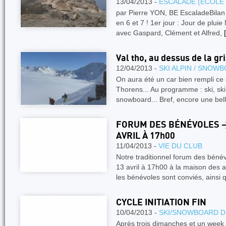
13/04/2013 -
ESCALADE (ÉCOLE
par Pierre YON, BE EscaladeBilan
en 6 et 7 ! 1er jour : Jour de plu
avec Gaspard, Clément et Alfred,
[
Val tho, au dessus de la gris
12/04/2013 -
SKI ALPIN / SNOW
On aura été un car bien rempli ce 
Thorens... Au programme : ski, ski
snowboard... Bref, encore une bel
FORUM DES BÉNÉVOLES > 
AVRIL À 17h00
11/04/2013 -
VIE DU CLUB
Notre traditionnel forum des béné
13 avril à 17h00 à la maison des
les bénévoles sont conviés, ainsi
CYCLE INITIATION FIN
10/04/2013 -
SKI/SNOWBOARD D
Après trois dimanches et un week en