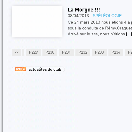
La Morgne !!!
08/04/2013 -
SPÉLÉOLOGIE
Ce 24 mars 2013 nous étions 4 à p
sous la conduite de Rémy.Craquet
Arrivé sur le site, nous n’étions
[...]
227
P228
<<
P229
P230
P231
P232
P233
P234
P
actualités du club