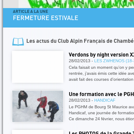
ARTICLE A LA UNE
FERMETURE ESTIVALE
Les actus du
Club Alpin Français de Chambé
Verdons by night version XXL
28/02/2013 -
LES ZWHENOS (18-
Cela faisait un moment qu’on y pen
rentrée, j’avais émis cette idée a
avait fait des courses d’orientatio
Une formation avec le PG
28/02/2013 -
HANDICAF
Le PGHM de Bourg St Maurice avai
Handicaf, une journée de formatio
Ce dimanche 24 février, nous étio
Les PHOTOS de la Grande T