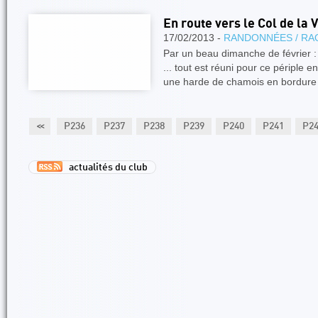
En route vers le Col de la 
17/02/2013 -
RANDONNÉES / RA
Par un beau dimanche de février : 
... tout est réuni pour ce périple 
une harde de chamois en bordur
34
P235
<<
P236
P237
P238
P239
P240
P241
P2
actualités du club