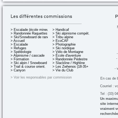
P
Les différentes commissions
> Escalade (école mineurs)
> Handicaf
> Randonnée Raquettes
> Ski alpinisme compét.
> Ski/Snowboard de rando.
> Tribu alpine
> Accueil
> EcoCAF
> Escalade
> Photographie
> Refuges
> Ski nordique
> Spéléologie
> Vélo de Montagne
-
> Alpinisme / cascade
> École d'aventure
-
> Formation
> Randonnée Pédestre
> Ski alpin / Snowboard
> Slackline / Highline
> Trail & course orient.
> Les Zwhenos (18-35+ ans)
- 
> Canyon
> Vie du Club
> Voir les responsables par commission
En cas de 
Courriel : v
Tel : (33) 0
Un maximum
site inter
vraiment vo
recherchée