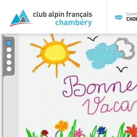
Commi
CHOI
1
2
3
4
5