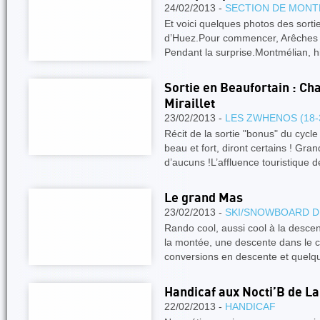
24/02/2013 -
SECTION DE MONT
Et voici quelques photos des sortie
d’Huez.Pour commencer, Arêches ..
Pendant la surprise.Montmélian, h
Sortie en Beaufortain : Ch
Miraillet
23/02/2013 -
LES ZWHENOS (18-
Récit de la sortie "bonus" du cycle
beau et fort, diront certains ! Gr
d’aucuns !L’affluence touristique 
Le grand Mas
23/02/2013 -
SKI/SNOWBOARD D
Rando cool, aussi cool à la descen
la montée, une descente dans le 
conversions en descente et quelq
Handicaf aux Nocti’B de La
22/02/2013 -
HANDICAF