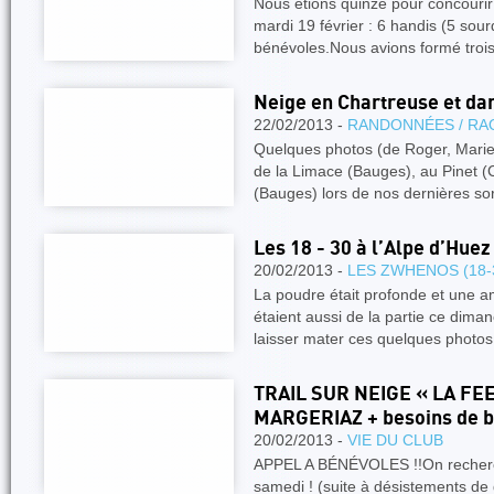
Nous étions quinze pour concourir
mardi 19 février : 6 handis (5 sour
bénévoles.Nous avions formé troi
Neige en Chartreuse et da
22/02/2013 -
RANDONNÉES / RA
Quelques photos (de Roger, Marie 
de la Limace (Bauges), au Pinet (
(Bauges) lors de nos dernières so
Les 18 - 30 à l’Alpe d’Huez
20/02/2013 -
LES ZWHENOS (18-
La poudre était profonde et une a
étaient aussi de la partie ce dima
laisser mater ces quelques photo
TRAIL SUR NEIGE « LA FE
MARGERIAZ + besoins de 
20/02/2013 -
VIE DU CLUB
APPEL A BÉNÉVOLES !!On recherch
samedi ! (suite à désistements de