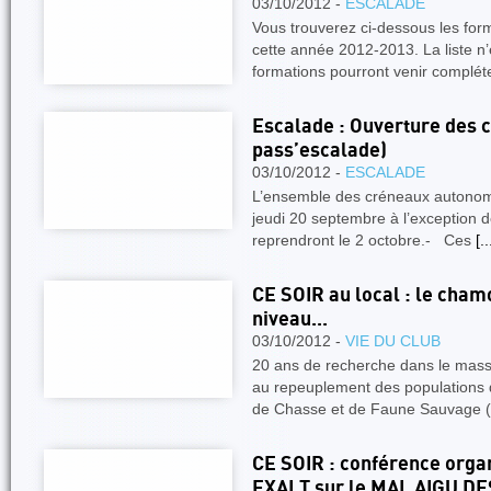
03/10/2012 -
ESCALADE
Vous trouverez ci-dessous les for
cette année 2012-2013. La liste n’
formations pourront venir complét
Escalade : Ouverture des 
pass’escalade)
03/10/2012 -
ESCALADE
L’ensemble des créneaux autonome
jeudi 20 septembre à l’exception 
reprendront le 2 octobre.- Ces
[..
CE SOIR au local : le chamo
niveau...
03/10/2012 -
VIE DU CLUB
20 ans de recherche dans le massi
au repeuplement des populations 
de Chasse et de Faune Sauvage
CE SOIR : conférence organ
EXALT sur le MAL AIGU 