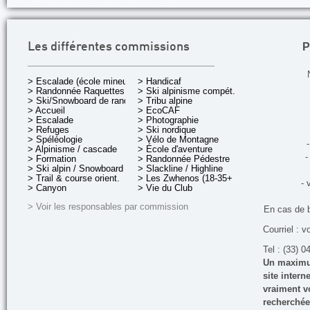
P
Les différentes commissions
> Escalade (école mineurs)
> Handicaf
> Randonnée Raquettes
> Ski alpinisme compét.
> Ski/Snowboard de rando.
> Tribu alpine
> Accueil
> EcoCAF
> Escalade
> Photographie
> Refuges
> Ski nordique
> Spéléologie
> Vélo de Montagne
-
> Alpinisme / cascade
> École d'aventure
-
> Formation
> Randonnée Pédestre
> Ski alpin / Snowboard
> Slackline / Highline
> Trail & course orient.
> Les Zwhenos (18-35+ ans)
- 
> Canyon
> Vie du Club
> Voir les responsables par commission
En cas de 
Courriel : v
Tel : (33) 0
Un maximum
site inter
vraiment vo
recherchée