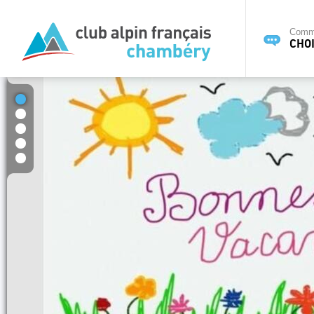
Commi
CHOI
1
2
3
4
5