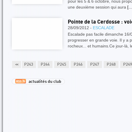
pour les 5 & 6 octobre, nous propo
une deuxième session qui aura
[...
Pointe de la Cerdosse : voi
28/09/2012 -
ESCALADE
Escalade pas facile dimanche 16/0
progresser en grande voie. Il y a 
rocheux... et humains.Ce jour-là, le
P242
<<
P243
P244
P245
P246
P247
P248
P249
actualités du club