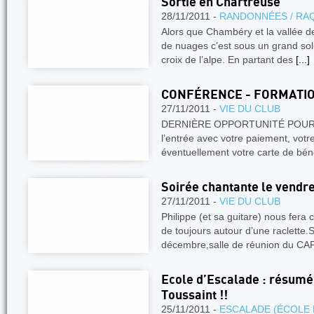
Sortie en Chartreuse
28/11/2011 -
RANDONNÉES / RA
Alors que Chambéry et la vallée de
de nuages c’est sous un grand so
croix de l’alpe. En partant des
[...]
CONFÉRENCE - FORMATIO
27/11/2011 -
VIE DU CLUB
DERNIÈRE OPPORTUNITÉ POUR PA
l’entrée avec votre paiement, votr
éventuellement votre carte de bé
Soirée chantante le vendr
27/11/2011 -
VIE DU CLUB
Philippe (et sa guitare) nous fera
de toujours autour d’une raclette.
décembre,salle de réunion du CA
Ecole d’Escalade : résumé 
Toussaint !!
25/11/2011 -
ESCALADE (ÉCOLE 