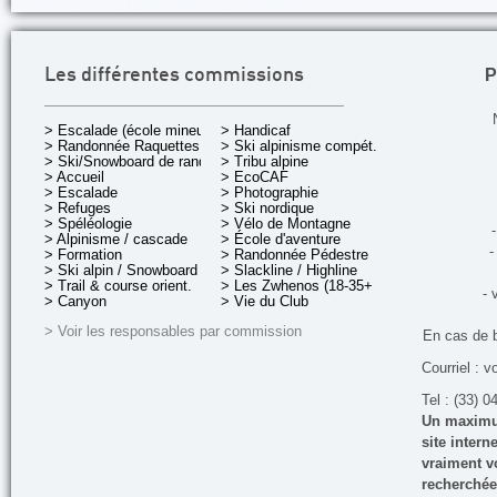
P
Les différentes commissions
> Escalade (école mineurs)
> Handicaf
> Randonnée Raquettes
> Ski alpinisme compét.
> Ski/Snowboard de rando.
> Tribu alpine
> Accueil
> EcoCAF
> Escalade
> Photographie
> Refuges
> Ski nordique
> Spéléologie
> Vélo de Montagne
-
> Alpinisme / cascade
> École d'aventure
-
> Formation
> Randonnée Pédestre
> Ski alpin / Snowboard
> Slackline / Highline
> Trail & course orient.
> Les Zwhenos (18-35+ ans)
- 
> Canyon
> Vie du Club
> Voir les responsables par commission
En cas de 
Courriel : v
Tel : (33) 0
Un maximum
site inter
vraiment vo
recherchée