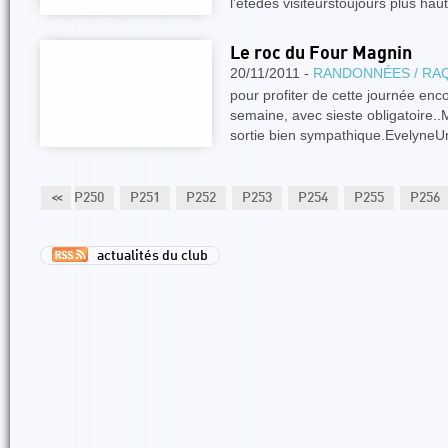
l’étédes visiteurstoujours plus ha
Le roc du Four Magnin
20/11/2011 -
RANDONNÉES / RA
pour profiter de cette journée enco
semaine, avec sieste obligatoire..
sortie bien sympathique.Evelyne
P249
<<
P250
P251
P252
P253
P254
P255
P256
actualités du club