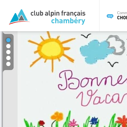
Commi
CHOI
1
2
3
4
5