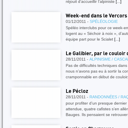
réjouit d’accueillir l’alpiniste
[...]
Week-end dans le Vercors 
01/12/2011 -
SPÉLÉOLOGIE
Spéléo interclubs pour ce week-e
logent au « Séchoir à noix », d’au
équipe part pour le Scialet
[...]
Le Galibier, par le couloir 
28/11/2011 -
ALPINISME / CASC
Pas de difficultés techniques dans l
nous n’avons pas eu à sortir la co
cramponnable en début de couloir
Le Pécloz
28/11/2011 -
RANDONNÉES / RA
pour profiter d’un presque dernier
attendue, quatre cafistes s’en allè
Bauges. Ils pensaient se retrouve