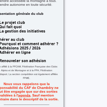
rendre accessible la montagne à tous.
rendre autonome en toute sécurité.
A UNE
sentation générale du club
dans les Aiguilles Rouges - Une formation Alpi-
Le projet club
Qui fait quoi
La gestion des initiatives
hérer au club
Pourquoi et comment adhérer ?
Adhésions 2025 / 2026
Adhérer en ligne
Renouveler son adhésion
b affilié à la FFCAM, Fédération Française des Clubs
Alpins et de Montagne et à la FFH, Fédération
isport. La section compétition est également affiliée
FFME.
Nous vous rappelons que la
ponsabilité du CAF de Chambéry ne
ut être engagée que sur des sorties
validées à l'
agenda
. Sauf mention
traire dans le descriptif de la sortie.
_
__________________________