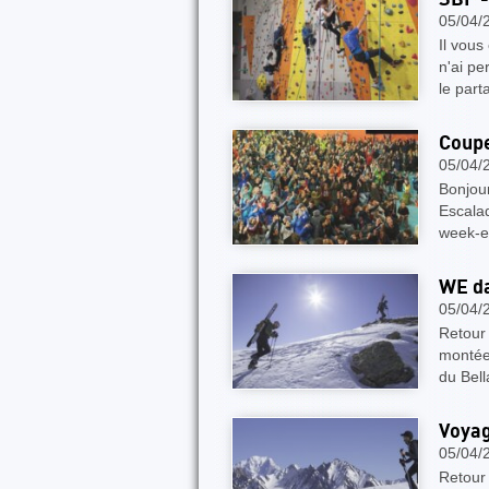
05/04/
Il vous
n'ai pe
le part
Coupe
05/04/
Bonjou
Escalad
week-e
WE da
05/04/
Retour
montée
du Bel
Voyag
05/04/
Retour