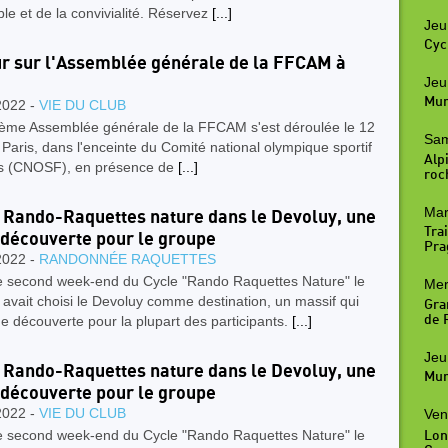
e et de la convivialité. Réservez
[...]
Jeu
Cyc
r sur l'Assemblée générale de la FFCAM à
Jeu
Mur
2022 -
VIE DU CLUB
ème Assemblée générale de la FFCAM s'est déroulée le 12
Sam
Paris, dans l'enceinte du Comité national olympique sportif
Alpi
is (CNOSF), en présence de
[...]
roc
Mar
 Rando-Raquettes nature dans le Devoluy, une
Trai
 découverte pour le groupe
Pra
2022 -
RANDONNÉE RAQUETTES
e second week-end du Cycle "Rando Raquettes Nature" le
Mer
avait choisi le Devoluy comme destination, un massif qui
Gra
ne découverte pour la plupart des participants.
[...]
de R
Jeu
 Rando-Raquettes nature dans le Devoluy, une
Mur
 découverte pour le groupe
2022 -
VIE DU CLUB
Ven
e second week-end du Cycle "Rando Raquettes Nature" le
Lon