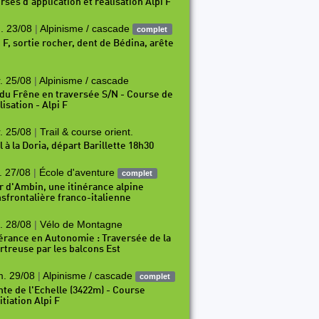
rses d’application et réalisation Alpi F
. 23/08
|
Alpinisme / cascade
complet
i F, sortie rocher, dent de Bédina, arête
. 25/08
|
Alpinisme / cascade
 du Frêne en traversée S/N - Course de
isation - Alpi F
. 25/08
|
Trail & course orient.
l à la Doria, départ Barillette 18h30
. 27/08
|
École d'aventure
2
P73
P74
P75
P76
P77
P78
P79
P80
P81
complet
r d'Ambin, une itinérance alpine
nsfrontalière franco-italienne
. 28/08
|
Vélo de Montagne
nérance en Autonomie : Traversée de la
rtreuse par les balcons Est
. 29/08
|
Alpinisme / cascade
complet
nte de l'Echelle (3422m) - Course
itiation Alpi F