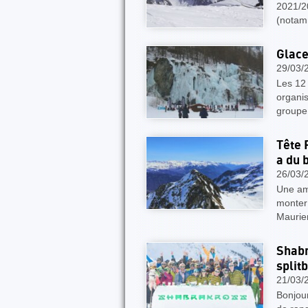
2021/20
(notam
Glace
29/03/
Les 12 
organi
groupe
Tête 
a du 
26/03/
Une am
monter
Maurien
Shabr
split
21/03/
Bonjou