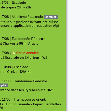
. 6/08
|
Escalade
 de la gare 20h - 22h
. 7/08
|
Alpinisme / cascade
complet
t tour sur glacier à la frontière suisse
ourses d’application et réalisation Alpi
. 7/08
|
Randonnée Pédestre
t Charvin (2409m) Aravis
. 7/08
|
Sortie annulée
LE Escalade en Exterieur - WE
. 10/08
|
Escalade
sion Croizat 12h/14h
. 11/08
|
Randonnée Pédestre
mplet
nérance dans les Pyrénées été 2026
. 11/08
|
Trail & course orient.
il au Bout du monde - Départ Barillettes
30