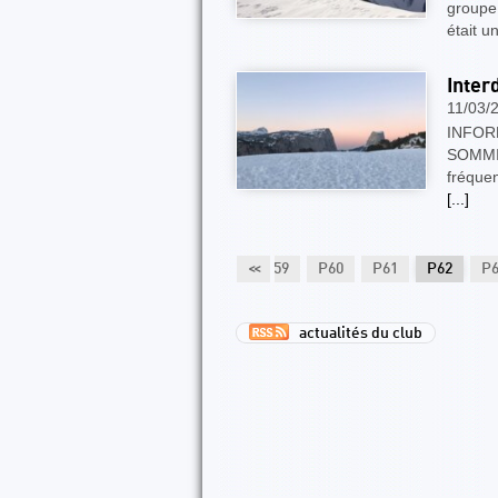
groupe 
était u
Inter
11/03/
INFOR
SOMMI
fréquen
[...]
54
P55
P56
P57
P58
<<
P59
P60
P61
P62
P
actualités du club