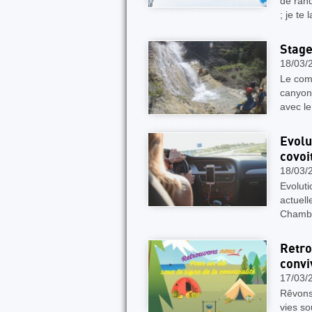
de ran
; je t
Stage
18/03/
Le com
canyoni
avec l
Evolu
covoi
18/03/
Evoluti
actuell
Chambér
Retro
convi
17/03/
Rêvons 
vies so