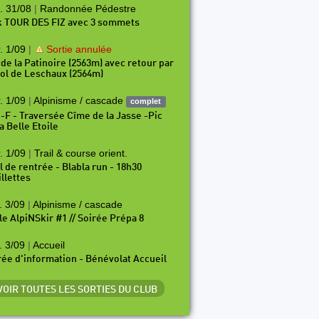
. 31/08
|
Randonnée Pédestre
k TOUR DES FIZ avec 3 sommets
. 1/09
|
Sortie annulée
 de la Patinoire (2563m) avec retour par
Col de Leschaux (2564m)
. 1/09
|
Alpinisme / cascade
complet
i-F - Traversée Cîme de la Jasse -Pic
a Belle Etoile
. 1/09
|
Trail & course orient.
il de rentrée - Blabla run - 18h30
illettes
. 3/09
|
Alpinisme / cascade
le AlpiNSkir #1 // Soirée Prépa 8
. 3/09
|
Accueil
rée d'information - Bénévolat Accueil
 VOIR TOUTES LES SORTIES DU CLUB