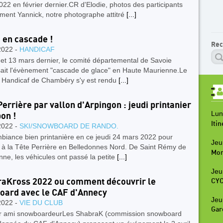
22 en février dernier.CR d'Elodie, photos des participants
ment Yannick, notre photographe attitré
[...]
 en cascade !
Rec
2022 -
HANDICAF
et 13 mars dernier, le comité départemental de Savoie
sait l'évènement "cascade de glace" en Haute Maurienne.Le
 Handicaf de Chambéry s'y est rendu
[...]
Perrière par vallon d'Arpingon : jeudi printanier
Lun
bon !
Iti
2022 -
SKI/SNOWBOARD DE RANDO.
biance bien printanière en ce jeudi 24 mars 2022 pour
Jeu
 à la Tête Perrière en Belledonnes Nord. De Saint Rémy de
Mon
ne, les véhicules ont passé la petite
[...]
Jeu
aKross 2022 ou comment découvrir le
CYC
board avec le CAF d'Annecy
Jeu
2022 -
VIE DU CLUB
Gar
r ami snowboardeurLes ShabraK (commission snowboard