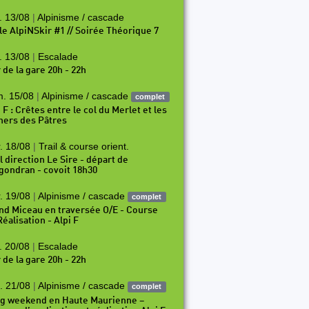
. 13/08
|
Alpinisme / cascade
le AlpiNSkir #1 // Soirée Théorique 7
. 13/08
|
Escalade
 de la gare 20h - 22h
. 15/08
|
Alpinisme / cascade
complet
 F : Crêtes entre le col du Merlet et les
hers des Pâtres
. 18/08
|
Trail & course orient.
l direction Le Sire - départ de
gondran - covoit 18h30
. 19/08
|
Alpinisme / cascade
complet
nd Miceau en traversée O/E - Course
éalisation - Alpi F
. 20/08
|
Escalade
 de la gare 20h - 22h
. 21/08
|
Alpinisme / cascade
complet
g weekend en Haute Maurienne –