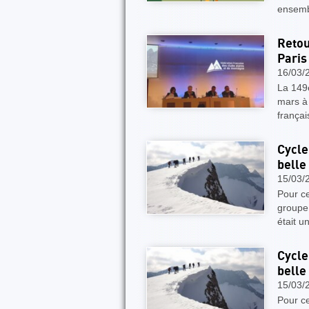
ensembl
Retou
Paris
16/03/
La 149
mars à 
frança
Cycle
belle
15/03/
Pour c
groupe 
était u
Cycle
belle
15/03/
Pour c