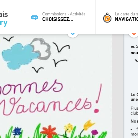
Commissions - Activités
La carte du s
CHOISISSEZ...
NAVIGATI
💻 S
nou

Le 
une
Plu
clu
Nos
mon