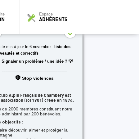
ite
Espace
ON
ADHÉRENTS
ite mis à jour le 6 novembre :
liste des
veautés et correctifs
 Signaler un problème / une idée ? 💡
___________________________________
🛑
Stop violences
___________________________________
Club Alpin Français de Chambéry est
 association (loi 1901) créée en 1874.
s de 2000 membres constituent notre
b administré par 200 bénévoles.
 objectifs :
faire découvrir, aimer et protéger la
tagne.