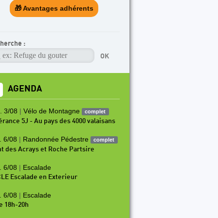
🎁 Avantages adhérents
herche :
AGENDA
. 3/08
|
Vélo de Montagne
complet
nérance 5J - Au pays des 4000 valaisans
. 6/08
|
Randonnée Pédestre
complet
t des Acrays et Roche Partsire
. 6/08
|
Escalade
LE Escalade en Exterieur
. 6/08
|
Escalade
e 18h-20h