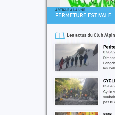
ARTICLE A LA UNE
FERMETURE ESTIVALE
Les actus du
Club Alpi
Petit
07/04/
Dimanch
Longch
les Be
CYCL
05/04/
Cycle 
souhait
pas le 
SBF -