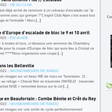
2022 -
VIE DU CLUB
 est déjà arrivé de renoncer à un créneau d'escalade car "je
rsonne avec qui grimper ?"L'esprit Club Alpin c'est avant tout
Con
age et l'entraide ! Alors
[...]
 d’Europe d’escalade de bloc le 9 et 10 avril
2022 -
ESCALADE
r à toutes et tous, ci-dessous une annonce de Chambéry
e pour la coupe d'Europe de bloc qui aura lieu à Croizat ce
nd !*****Nous organisons une coupe
[...]
ns les Belleville
2022 -
SKI/SNOWBOARD DE RANDO.
 en images sur un beau WE de mars en Tarentaise :J1 :
 au refuge + Cheval Noir en traversée SW/SEJ2 : traversée
lachat N/SE + remontée bonus sur le col
[...]
e en Beaufortain : Combe Bénite et Crêt du Rey
2022 -
SKI/SNOWBOARD DE RANDO.
 en images sur une sortie du cycle perfectionnement