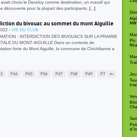
Cou
avait choisi le Devoluy comme destination, un massif qui
ne découverte pour la plupart des participants.
[...]
Dim
Alp
diction du bivouac au sommet du mont Aiguille
NW
2022 -
VIE DU CLUB
Mar
MATION : INTERDICTION DES BIVOUACS SUR LA PRAIRIE
Pic
TALE DU MONT-AIGUILLE Dans un contexte de
Réal
tation forte du Mont Aiguille, la commune de Chichilianne a
Mar
Trai
Jeu
63
P64
P65
P66
P67
P68
P69
P70
>>
P71
P7
Tou
tra
Ven
Iti
Cha
Sam
Poi
d'in