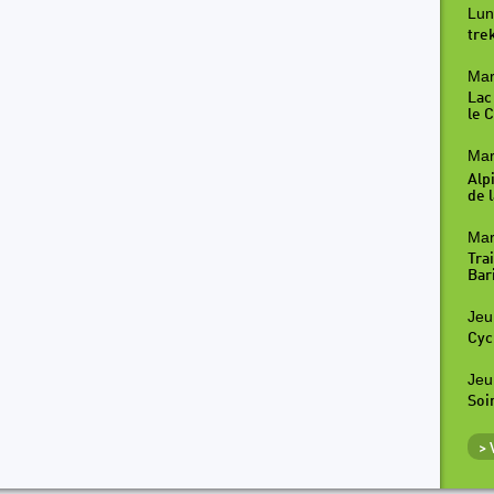
Lun
tre
Mar
Lac
le 
Mar
Alp
de l
Mar
Tra
Bar
Jeu
Cyc
Jeu
Soi
>