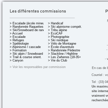
P
Les différentes commissions
> Escalade (école mineurs)
> Handicaf
> Randonnée Raquettes
> Ski alpinisme compét.
> Ski/Snowboard de rando.
> Tribu alpine
> Accueil
> EcoCAF
> Escalade
> Photographie
> Refuges
> Ski nordique
> Spéléologie
> Vélo de Montagne
-
> Alpinisme / cascade
> École d'aventure
-
> Formation
> Randonnée Pédestre
> Ski alpin / Snowboard
> Slackline / Highline
> Trail & course orient.
> Les Zwhenos (18-35+ ans)
- 
> Canyon
> Vie du Club
> Voir les responsables par commission
En cas de 
Courriel : v
Tel : (33) 0
Un maximum
site inter
vraiment vo
recherchée