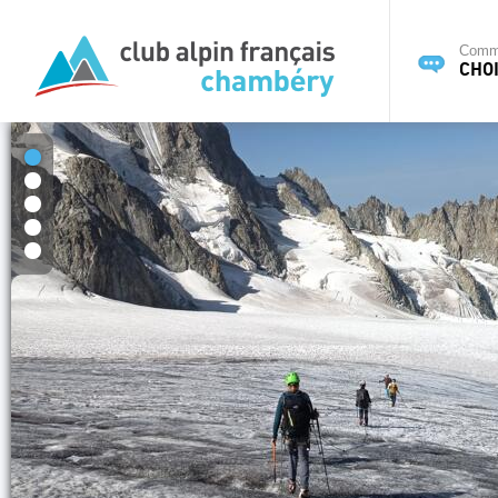
Commi
CHOI
1
2
3
4
5