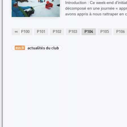
Introduction : Ce week-end d'initiat
décomposé en une journée « appr
avons appris à nous rattraper en 
P99
<<
P100
P101
P102
P103
P104
P105
P106
actualités du club