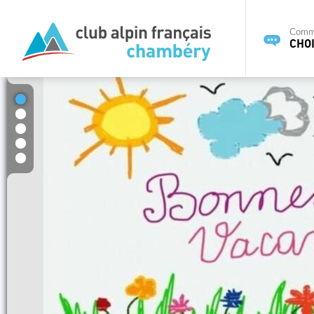
Commi
CHOI
1
2
3
4
5