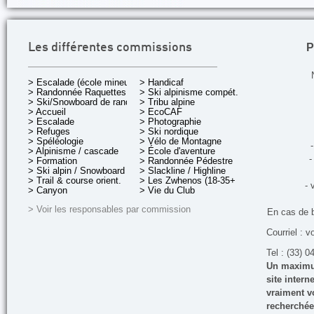
P
Les différentes commissions
> Escalade (école mineurs)
> Handicaf
> Randonnée Raquettes
> Ski alpinisme compét.
> Ski/Snowboard de rando.
> Tribu alpine
> Accueil
> EcoCAF
> Escalade
> Photographie
> Refuges
> Ski nordique
> Spéléologie
> Vélo de Montagne
-
> Alpinisme / cascade
> École d'aventure
-
> Formation
> Randonnée Pédestre
> Ski alpin / Snowboard
> Slackline / Highline
> Trail & course orient.
> Les Zwhenos (18-35+ ans)
- 
> Canyon
> Vie du Club
> Voir les responsables par commission
En cas de 
Courriel : v
Tel : (33) 0
Un maximum
site inter
vraiment vo
recherchée