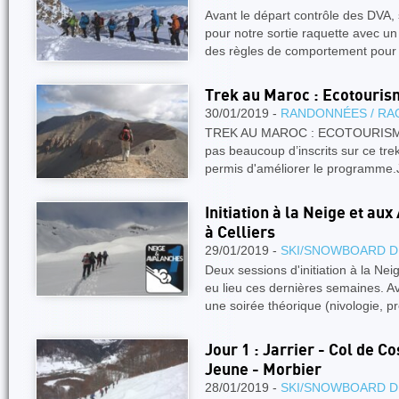
Avant le départ contrôle des DVA, 
pour notre sortie raquette avec 
des règles de comportement pou
Trek au Maroc : Ecotouris
30/01/2019 -
RANDONNÉES / RA
TREK AU MAROC : ECOTOURISM
pas beaucoup d’inscrits sur ce tr
permis d'améliorer le programme.
Initiation à la Neige et au
à Celliers
29/01/2019 -
SKI/SNOWBOARD D
Deux sessions d'initiation à la Ne
eu lieu ces dernières semaines. 
une soirée théorique (nivologie, p
Jour 1 : Jarrier - Col de Co
Jeune - Morbier
28/01/2019 -
SKI/SNOWBOARD D