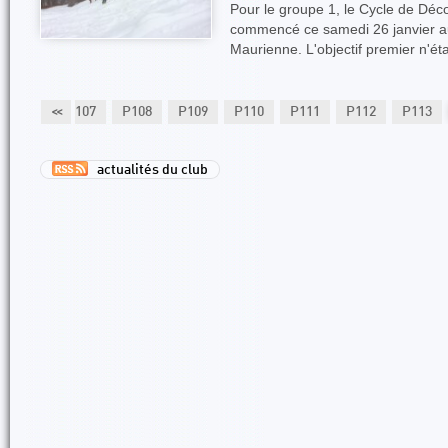
Pour le groupe 1, le Cycle de Dé
commencé ce samedi 26 janvier au
Maurienne. L'objectif premier n'ét
P106
<<
P107
P108
P109
P110
P111
P112
P113
actualités du club