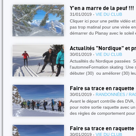
Y'en a marre de la peuf !!!
31/01/2019 -
VIE DU CLUB
Cliquer ici pour une petite vidéo 
pas trop matinal pour une virée e
démarrer du Planay avec le soleil
Actualités "Nordique" et p
30/01/2019 -
VIE DU CLUB
Actualités du Nordique passées S
l'automneFormation skating :Une s
débuter (30) ou améliorer (30) le
Faire sa trace en raquette
30/01/2019 -
RANDONNÉES / RA
Avant le départ contrôle des DVA, 
pour notre sortie raquette avec 
des règles de comportement pou
Faire sa trace en raquette
30/01/2019 -
VIE DU CLUB