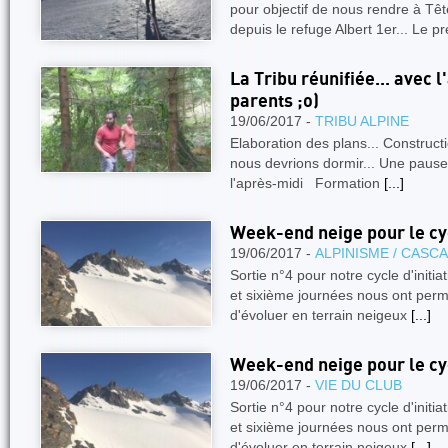
pour objectif de nous rendre à Tê
depuis le refuge Albert 1er... Le p
La Tribu réunifiée... avec 
parents ;o)
19/06/2017 -
TRIBU ALPINE
Elaboration des plans... Construc
nous devrions dormir... Une pause
l'après-midi Formation
[...]
Week-end neige pour le cyc
19/06/2017 -
ALPINISME / CASC
Sortie n°4 pour notre cycle d'initi
et sixième journées nous ont permi
d'évoluer en terrain neigeux
[...]
Week-end neige pour le cyc
19/06/2017 -
VIE DU CLUB
Sortie n°4 pour notre cycle d'initi
et sixième journées nous ont permi
d'évoluer en terrain neigeux
[...]