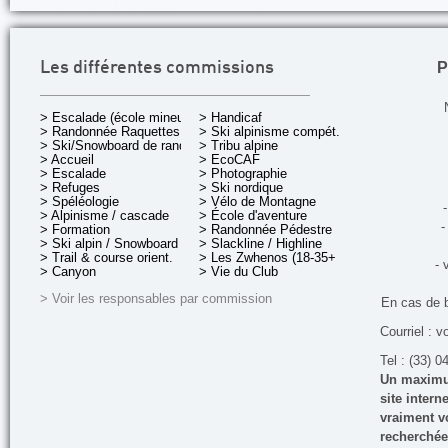
P
Les différentes commissions
> Escalade (école mineurs)
> Handicaf
> Randonnée Raquettes
> Ski alpinisme compét.
> Ski/Snowboard de rando.
> Tribu alpine
> Accueil
> EcoCAF
> Escalade
> Photographie
> Refuges
> Ski nordique
> Spéléologie
> Vélo de Montagne
-
> Alpinisme / cascade
> École d'aventure
-
> Formation
> Randonnée Pédestre
> Ski alpin / Snowboard
> Slackline / Highline
> Trail & course orient.
> Les Zwhenos (18-35+ ans)
- 
> Canyon
> Vie du Club
> Voir les responsables par commission
En cas de 
Courriel : v
Tel : (33) 0
Un maximum
site inter
vraiment vo
recherchée