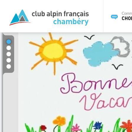
Commi
CHOI
1
2
3
4
5