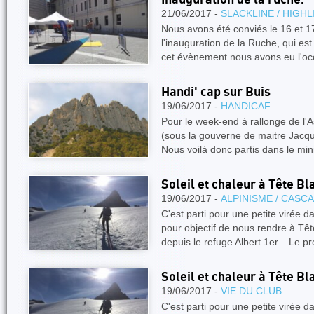
21/06/2017 -
SLACKLINE / HIGHL
Nous avons été conviés le 16 et 17
l'inauguration de la Ruche, qui es
cet évènement nous avons eu l'o
Handi' cap sur Buis
19/06/2017 -
HANDICAF
Pour le week-end à rallonge de l'A
(sous la gouverne de maitre Jacque
Nous voilà donc partis dans le mi
Soleil et chaleur à Tête B
19/06/2017 -
ALPINISME / CASC
C'est parti pour une petite virée 
pour objectif de nous rendre à Tê
depuis le refuge Albert 1er... Le p
Soleil et chaleur à Tête B
19/06/2017 -
VIE DU CLUB
C'est parti pour une petite virée 