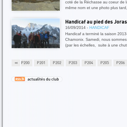
coté de la Réchasse au coeur de l
même nom et une photo plus tard
Handicaf au pied des Jora
16/09/2014 -
HANDICAF
Handicaf a terminé la saison 201
Chamonix. Samedi, nous sommes 
(par les échelles, suite à une chu
P199
<<
P200
P201
P202
P203
P204
P205
P206
actualités du club