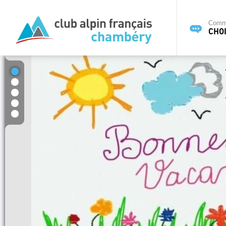
Commi
CHOI
1
2
3
4
5