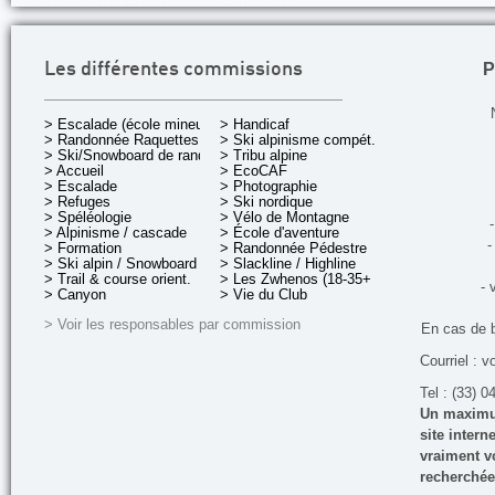
P
Les différentes commissions
> Escalade (école mineurs)
> Handicaf
> Randonnée Raquettes
> Ski alpinisme compét.
> Ski/Snowboard de rando.
> Tribu alpine
> Accueil
> EcoCAF
> Escalade
> Photographie
> Refuges
> Ski nordique
> Spéléologie
> Vélo de Montagne
-
> Alpinisme / cascade
> École d'aventure
-
> Formation
> Randonnée Pédestre
> Ski alpin / Snowboard
> Slackline / Highline
> Trail & course orient.
> Les Zwhenos (18-35+ ans)
- 
> Canyon
> Vie du Club
> Voir les responsables par commission
En cas de 
Courriel : v
Tel : (33) 0
Un maximum
site inter
vraiment vo
recherchée