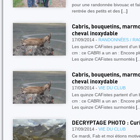
pour une randonnée bivouac et fair
rentrée des petits et des
[...]
Cabris, bouquetins, marmo
cheval inoxydable
17/09/2014 -
RANDONNÉES / RA
Les quinze CAFistes partent d'un 
cm : ce CABRI a un an : Encore plu
Les quinze CAFistes surmontés
[..
Cabris, bouquetins, marmo
cheval inoxydable
17/09/2014 -
VIE DU CLUB
Les quinze CAFistes partent d'un 
cm : ce CABRI a un an : Encore plu
Les quinze CAFistes surmontés
[..
DECRYPTAGE PHOTO : Curio
17/09/2014 -
VIE DU CLUB
Ce mardi, Fab et moi étions motivés