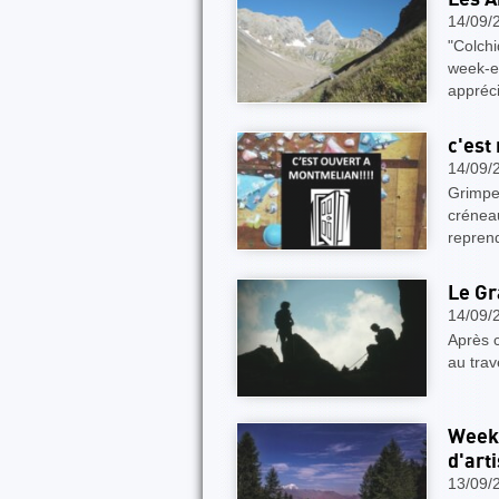
14/09/
"Colchi
week-e
appréc
c'est
14/09/
Grimpeu
crénea
repren
Le Gr
14/09/
Après c
au trav
Week 
d'arti
13/09/