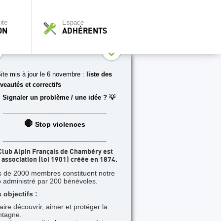
ite
Espace
ON
ADHÉRENTS
ite mis à jour le 6 novembre :
liste des
veautés et correctifs
 Signaler un problème / une idée ? 💡
___________________________________
🛑
Stop violences
___________________________________
Club Alpin Français de Chambéry est
 association (loi 1901) créée en 1874.
s de 2000 membres constituent notre
b administré par 200 bénévoles.
 objectifs :
faire découvrir, aimer et protéger la
tagne.