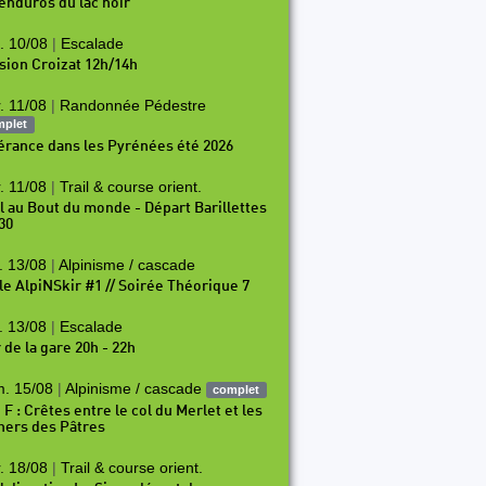
 enduros du lac noir
. 10/08
|
Escalade
sion Croizat 12h/14h
. 11/08
|
Randonnée Pédestre
mplet
nérance dans les Pyrénées été 2026
. 11/08
|
Trail & course orient.
il au Bout du monde - Départ Barillettes
30
. 13/08
|
Alpinisme / cascade
le AlpiNSkir #1 // Soirée Théorique 7
. 13/08
|
Escalade
 de la gare 20h - 22h
. 15/08
|
Alpinisme / cascade
complet
 F : Crêtes entre le col du Merlet et les
hers des Pâtres
. 18/08
|
Trail & course orient.