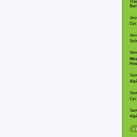
Tra
Bar
Jeu
Cyc
Jeu
Soi
Ven
Wee
Hau
Sam
Alp
Sam
Cyc
Sam
Alp
>