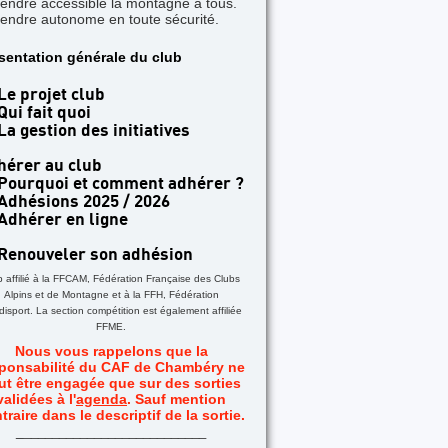
rendre accessible la montagne à tous.
rendre autonome en toute sécurité.
TICLE A LA UNE
sentation générale du club
 jours dans les Aiguilles Rouges - Une formatio
acile
Le projet club
Qui fait quoi
La gestion des initiatives
hérer au club
Pourquoi et comment adhérer ?
Adhésions 2025 / 2026
Adhérer en ligne
Renouveler son adhésion
b affilié à la FFCAM, Fédération Française des Clubs
Alpins et de Montagne et à la FFH, Fédération
isport. La section compétition est également affiliée
FFME.
Nous vous rappelons que la
ponsabilité du CAF de Chambéry ne
ut être engagée que sur des sorties
validées à l'
agenda
. Sauf mention
traire dans le descriptif de la sortie.
_
__________________________