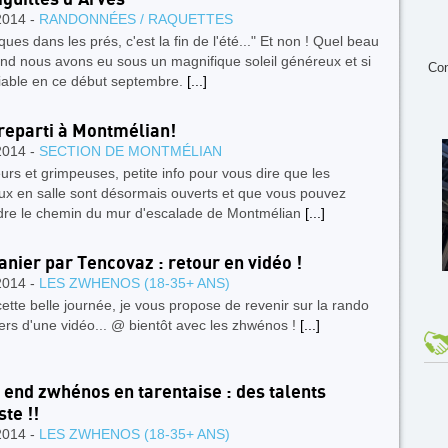
2014 -
RANDONNÉES / RAQUETTES
ques dans les prés, c'est la fin de l'été..." Et non ! Quel beau
nd nous avons eu sous un magnifique soleil généreux et si
Con
iable en ce début septembre.
[...]
 reparti à Montmélian!
2014 -
SECTION DE MONTMÉLIAN
rs et grimpeuses, petite info pour vous dire que les
ux en salle sont désormais ouverts et que vous pouvez
dre le chemin du mur d'escalade de Montmélian
[...]
anier par Tencovaz : retour en vidéo !
2014 -
LES ZWHENOS (18-35+ ANS)
ette belle journée, je vous propose de revenir sur la rando
ers d'une vidéo... @ bientôt avec les zhwénos !
[...]
end zwhénos en tarentaise : des talents
ste !!
2014 -
LES ZWHENOS (18-35+ ANS)