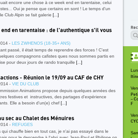
uait encore une chose à ce week end en tarentaise, celui
istes... Oui je pense que certains en sont ! Le temps d'un
 le Club Alpin se fait galerie
[...]
Rec
end en tarentaise : de l'authentique s'il vous
!
2014 -
LES ZWHENOS (18-35+ ANS)
tant passé, il était temps de reprendre des forces ! C'est
uelques compagnons cafistes ques nous sommes partis en
ise pour deux jours de rando tranquille
[...]
Lun
Iti
actions - Réunion le 19/09 au CAF de CHY
2014 -
VIE DU CLUB
Ven
mission Animations propose depuis quelques années des
Peti
res festives et instructives, des partages d'expérience
– C
ts. Elle a besoin d'un(e) chef
[...]
F
Ven
au sec au Chalet des Ménuires
CYC
2014 -
REFUGES
 qui chauffe bien en tout cas, je n'ai pas essayé dans le
Sam
ais pour le descendre à l'abri avec Jean-Paul et Philippe on