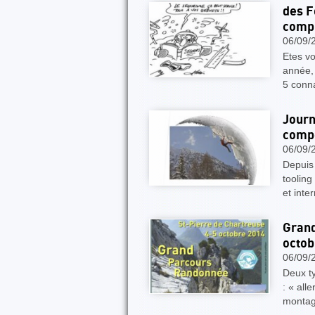
des 
comp
06/09/
Etes v
année,
5 conna
Journ
compé
06/09/
Depuis
tooling
et inte
Grand
octob
06/09/
Deux t
: « all
montag