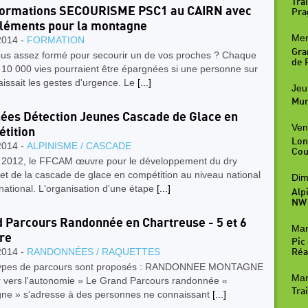
Trai
Formations SECOURISME PSC1 au CAIRN avec
Pra
léments pour la montagne
Mer
2014 -
FORMATION
Gra
ous assez formé pour secourir un de vos proches ? Chaque
de R
 10 000 vies pourraient être épargnées si une personne sur
issait les gestes d'urgence. Le
[...]
Jeu
Mur
ées Détection Jeunes Cascade de Glace en
Ven
tition
Lon
2014 -
ALPINISME / CASCADE
Cou
 2012, le FFCAM œuvre pour le développement du dry
 et de la cascade de glace en compétition au niveau national
Dim
rnational. L'organisation d'une étape
[...]
Alp
NW
 Parcours Randonnée en Chartreuse - 5 et 6
Mar
re
Pic
2014 -
RANDONNÉES / RAQUETTES
Réal
ypes de parcours sont proposés : RANDONNEE MONTAGNE
Mar
er vers l'autonomie » Le Grand Parcours randonnée «
Trai
ne » s'adresse à des personnes ne connaissant
[...]