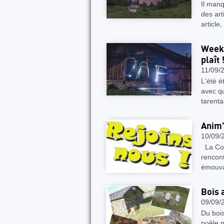
Il manq
des art
article,
Week 
plaît 
11/09/
L'été é
avec q
tarenta
Anim'
10/09/
La Com
rencont
émouvan
Bois 
09/09/
Du bois
poêle m