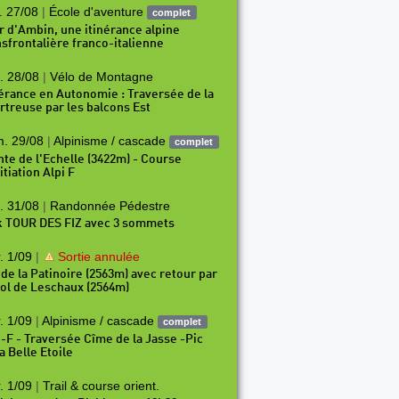
. 27/08
|
École d'aventure
complet
r d'Ambin, une itinérance alpine
nsfrontalière franco-italienne
. 28/08
|
Vélo de Montagne
nérance en Autonomie : Traversée de la
rtreuse par les balcons Est
. 29/08
|
Alpinisme / cascade
complet
P219
P220
P221
P222
P223
P224
P225
P226
nte de l'Echelle (3422m) - Course
itiation Alpi F
. 31/08
|
Randonnée Pédestre
k TOUR DES FIZ avec 3 sommets
. 1/09
|
Sortie annulée
 de la Patinoire (2563m) avec retour par
Col de Leschaux (2564m)
. 1/09
|
Alpinisme / cascade
complet
i-F - Traversée Cîme de la Jasse -Pic
a Belle Etoile
. 1/09
|
Trail & course orient.