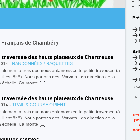
AR
Pré
4
F
>
>
>
n Français de Chambéry
Ad
e traversée des hauts plateaux de Chartreuse
>
>
2014 -
RANDONNÉES / RAQUETTES
>
inalement à trois que nous entamons cette petite traversée (à
.. il est 8h!!). Nous partons des "Varvats", en direction de la
>
 à échelle. Ca monte
[...]
Clu
Hand
e traversée des hauts plateaux de Chartreuse
2014 -
TRAIL & COURSE ORIENT.
inalement à trois que nous entamons cette petite traversée (à
res
.. il est 8h!!). Nous partons des "Varvats", en direction de la
pe
 à échelle. Ca monte
[...]
con
iguilles d'Arves