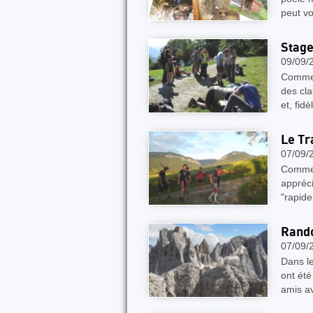
peut vo
Stage
09/09/
Comme 
des cl
et, fid
Le Tra
07/09/
Comme 
appréci
"rapide
Rando
07/09/
Dans le
ont été
amis av