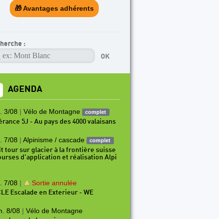
🎁 Avantages adhérents
herche :
AGENDA
. 3/08
|
Vélo de Montagne
complet
nérance 5J - Au pays des 4000 valaisans
. 7/08
|
Alpinisme / cascade
complet
t tour sur glacier à la frontière suisse
ourses d’application et réalisation Alpi
. 7/08
|
Sortie annulée
LE Escalade en Exterieur - WE
. 8/08
|
Vélo de Montagne