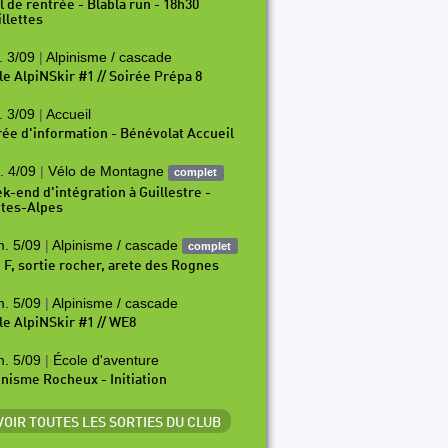
il de rentrée - Blabla run - 18h30
illettes
. 3/09
|
Alpinisme / cascade
le AlpiNSkir #1 // Soirée Prépa 8
. 3/09
|
Accueil
rée d'information - Bénévolat Accueil
. 4/09
|
Vélo de Montagne
complet
k-end d'intégration à Guillestre -
tes-Alpes
. 5/09
|
Alpinisme / cascade
complet
i F, sortie rocher, arete des Rognes
. 5/09
|
Alpinisme / cascade
le AlpiNSkir #1 // WE8
. 5/09
|
École d'aventure
inisme Rocheux - Initiation
 VOIR TOUTES LES SORTIES DU CLUB