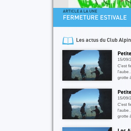
ARTICLE A LA UNE
FERMETURE ESTIVALE
Les actus du
Club Alpi
Petit
15/09/
C'est f
l'aube.
grotte
Petit
15/09/
C'est f
l'aube.
grotte
Les A