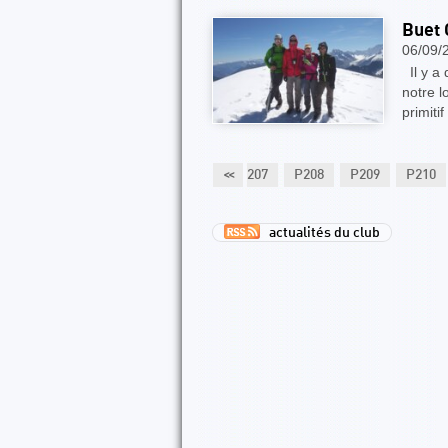
Buet 
06/09/
Il y a d
notre l
primiti
P203
P204
P205
P206
<<
P207
P208
P209
P210
actualités du club