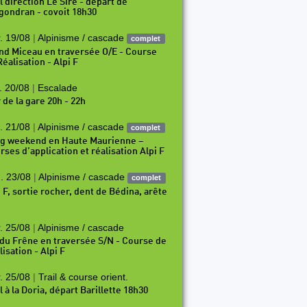
l direction Le Sire - départ de
gondran - covoit 18h30
. 19/08
|
Alpinisme / cascade
complet
nd Miceau en traversée O/E - Course
éalisation - Alpi F
. 20/08
|
Escalade
 de la gare 20h - 22h
. 21/08
|
Alpinisme / cascade
complet
g weekend en Haute Maurienne –
rses d’application et réalisation Alpi F
. 23/08
|
Alpinisme / cascade
complet
i F, sortie rocher, dent de Bédina, arête
. 25/08
|
Alpinisme / cascade
 du Frêne en traversée S/N - Course de
isation - Alpi F
. 25/08
|
Trail & course orient.
l à la Doria, départ Barillette 18h30