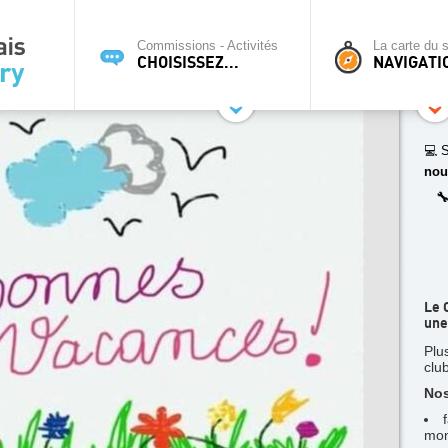
Commissions - Activités
La carte du s
CHOISISSEZ...
NAVIGATI
💻 S
nou

Le 
une
Plu
clu
Nos
mon