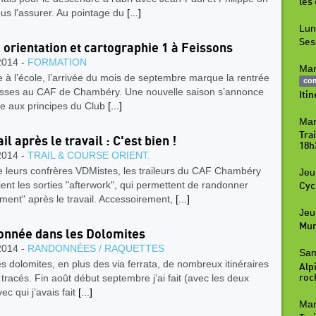
les
us l'assurer. Au pointage du
[...]
Lun
Ses
 orientation et cartographie 1 à Feissons
2014 -
FORMATION
Mar
à l’école, l’arrivée du mois de septembre marque la rentrée
co
asses au CAF de Chambéry. Une nouvelle saison s’annonce
Iti
èle aux principes du Club
[...]
Mar
Tra
il après le travail : C'est bien !
18h
2014 -
TRAIL & COURSE ORIENT.
leurs confrères VDMistes, les traileurs du CAF Chambéry
Jeu
ent les sorties "afterwork", qui permettent de randonner
Cyc
ment" après le travail. Accessoirement,
[...]
Jeu
Mur
nnée dans les Dolomites
2014 -
RANDONNÉES / RAQUETTES
Sam
s dolomites, en plus des via ferrata, de nombreux itinéraires
Alpi
 tracés. Fin août début septembre j’ai fait (avec les deux
roc
ec qui j’avais fait
[...]
Mar