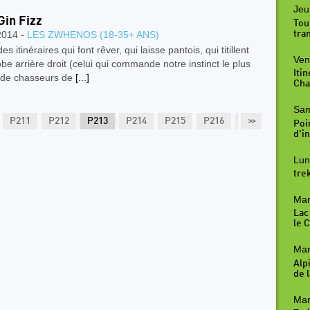
Jeu
Gin Fizz
Tou
tra
2014 -
LES ZWHENOS (18-35+ ANS)
es itinéraires qui font rêver, qui laisse pantois, qui titillent
Ven
obe arrière droit (celui qui commande notre instinct le plus
Iti
f de chasseurs de
[...]
Cha
Sam
P211
P212
P213
P214
P215
P216
P217
>>
P218
Poi
d'in
Lun
tre
Mar
Lac
le 
Mar
Alp
de l
Mar