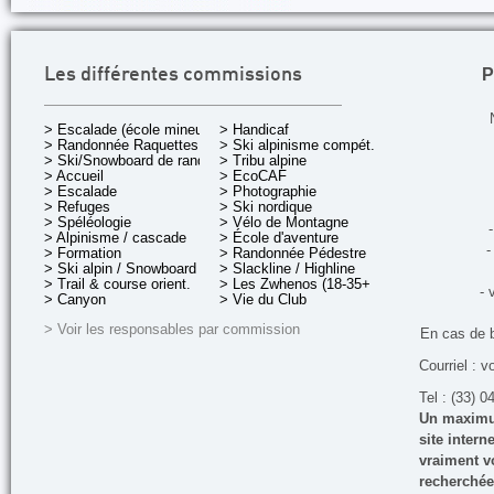
P
Les différentes commissions
> Escalade (école mineurs)
> Handicaf
> Randonnée Raquettes
> Ski alpinisme compét.
> Ski/Snowboard de rando.
> Tribu alpine
> Accueil
> EcoCAF
> Escalade
> Photographie
> Refuges
> Ski nordique
> Spéléologie
> Vélo de Montagne
-
> Alpinisme / cascade
> École d'aventure
-
> Formation
> Randonnée Pédestre
> Ski alpin / Snowboard
> Slackline / Highline
> Trail & course orient.
> Les Zwhenos (18-35+ ans)
- 
> Canyon
> Vie du Club
> Voir les responsables par commission
En cas de 
Courriel : v
Tel : (33) 0
Un maximum
site inter
vraiment vo
recherchée