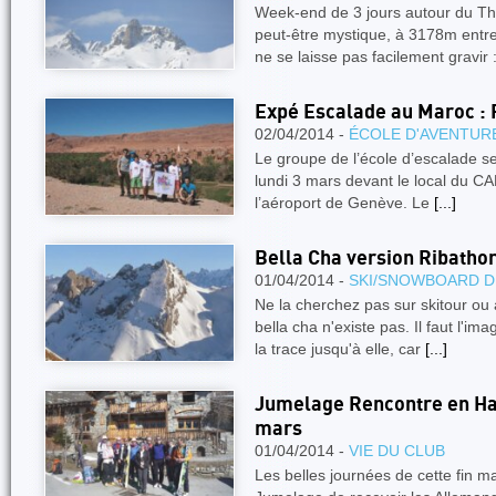
Week-end de 3 jours autour du Th
peut-être mystique, à 3178m entre
ne se laisse pas facilement gravir
Expé Escalade au Maroc : R
02/04/2014 -
ÉCOLE D'AVENTUR
Le groupe de l’école d’escalade se
lundi 3 mars devant le local du CA
l’aéroport de Genève. Le
[...]
Bella Cha version Ribatho
01/04/2014 -
SKI/SNOWBOARD D
Ne la cherchez pas sur skitour ou a
bella cha n'existe pas. Il faut l'imag
la trace jusqu'à elle, car
[...]
Jumelage Rencontre en Ha
mars
01/04/2014 -
VIE DU CLUB
Les belles journées de cette fin m