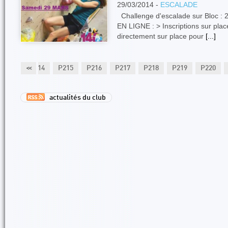
29/03/2014 -
ESCALADE
Challenge d'escalade sur Bloc :
EN LIGNE : > Inscriptions sur pl
directement sur place pour
[...]
P213
<<
P214
P215
P216
P217
P218
P219
P220
actualités du club