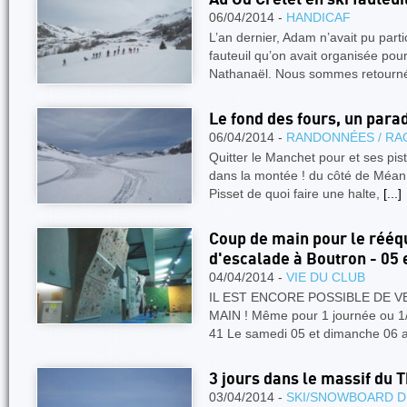
06/04/2014 -
HANDICAF
L’an dernier, Adam n’avait pu parti
fauteuil qu’on avait organisée po
Nathanaël. Nous sommes retourn
Le fond des fours, un parad
06/04/2014 -
RANDONNÉES / RA
Quitter le Manchet pour et ses pis
dans la montée ! du côté de Méan 
Pisset de quoi faire une halte,
[...]
Coup de main pour le rééq
d'escalade à Boutron - 05 e
04/04/2014 -
VIE DU CLUB
IL EST ENCORE POSSIBLE DE 
MAIN ! Même pour 1 journée ou 1/2
41 Le samedi 05 et dimanche 06 av
3 jours dans le massif du 
03/04/2014 -
SKI/SNOWBOARD D