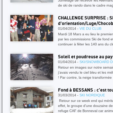
Jumelage de recevoir les Allemand
de ski de rando dans le cadre ma
CHALLENGE SURPRISE : Ski
d'orientation/Luge/Chocob
01/04/2014 -
VIE DU CLUB
Mardi 18 Mars a eu lieu le premier
par les commissions Ski de fond et
continuer à fêter les 140 ans du c
Soleil et poudreuse au pa
01/04/2014 -
SKI/SNOWBOARD D
Retour en images sur notre sema
j'avais vendu le ciel bleu et les mé
! Par contre, la neige transformée
Fond à BESSANS : c'est to
31/03/2014 -
SKI NORDIQUE
Retour sur ce week end qui méritai
effet, le groupe d'une douzaine de
refuge CAF de Bonneval car ani