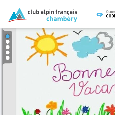
Commi
CHOI
1
2
3
4
5