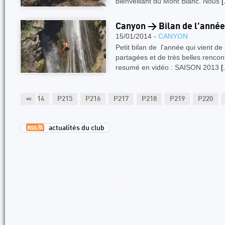
bienveillant du Mont Blanc. Nous
[
Canyon > Bilan de l'année
15/01/2014 -
CANYON
Petit bilan de l'année qui vient de
partagées et de très belles rencont
resumé en vidéo : SAISON 2013
[.
P213
<<
P214
P215
P216
P217
P218
P219
P220
actualités du club