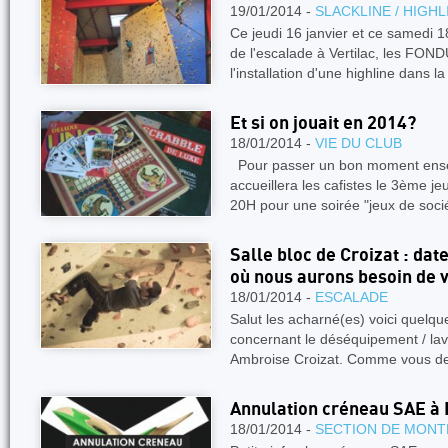
19/01/2014 -
SLACKLINE / HIGHL
Ce jeudi 16 janvier et ce samedi 18
de l'escalade à Vertilac, les FO
l'installation d'une highline dans la
Et si on jouait en 2014?
18/01/2014 -
VIE DU CLUB
Pour passer un bon moment ensem
accueillera les cafistes le 3ème j
20H pour une soirée "jeux de soci
Salle bloc de Croizat : dat
où nous aurons besoin de 
18/01/2014 -
ESCALADE
Salut les acharné(es) voici quelqu
concernant le déséquipement / lav
Ambroise Croizat. Comme vous de
Annulation créneau SAE à
18/01/2014 -
SECTION DE MONT