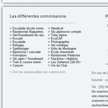
P
Les différentes commissions
> Escalade (école mineurs)
> Handicaf
> Randonnée Raquettes
> Ski alpinisme compét.
> Ski/Snowboard de rando.
> Tribu alpine
> Accueil
> EcoCAF
> Escalade
> Photographie
> Refuges
> Ski nordique
> Spéléologie
> Vélo de Montagne
-
> Alpinisme / cascade
> École d'aventure
-
> Formation
> Randonnée Pédestre
> Ski alpin / Snowboard
> Slackline / Highline
> Trail & course orient.
> Les Zwhenos (18-35+ ans)
- 
> Canyon
> Vie du Club
> Voir les responsables par commission
En cas de 
Courriel : v
Tel : (33) 0
Un maximum
site inter
vraiment vo
recherchée