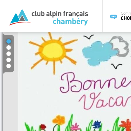
Commi
CHOI
1
2
3
4
5