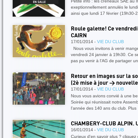
Petite info : les créneaux SAE au
exeptionnellement annulés le lund
ainsi que lundi 17 février (19h30-
Roule galette! Ce vendredi
CAIRN
17/01/2014 -
VIE DU CLUB
Nous vous invitons à venir manger
vendredi 24 janvier à 19h30. Ce se
pas pu venir à l'AG de partager u
Retour en images sur la so
(2è mise à jour > nouvelle
17/01/2014 -
VIE DU CLUB
Nous vous avions convié à une bel
Soirée qui réunissait notre Assem
l'année des 140 ans du club. Plus
CHAMBERY-CLUB ALPIN. U
16/01/2014 -
VIE DU CLUB
Curieux d'en savoir plus ? cliquez