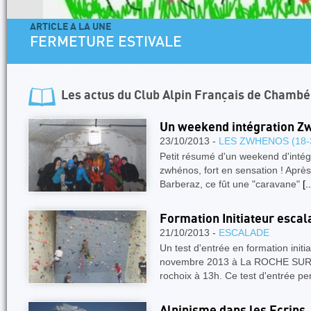
ARTICLE A LA UNE
FERMETURE ESTIVALE
Les actus du
Club Alpin Français de Chambé
Un weekend intégration Zw
23/10/2013 -
LES ZWHENOS (18-
Petit résumé d'un weekend d'intég
zwhénos, fort en sensation ! Aprè
Barberaz, ce fût une "caravane"
[..
Formation Initiateur escal
21/10/2013 -
ESCALADE
Un test d'entrée en formation init
novembre 2013 à La ROCHE SUR
rochoix à 13h. Ce test d'entrée p
Alpinisme dans les Ecrins