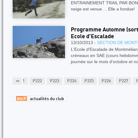
ENTRAINEMENT TRAIL PAR BO
neige est venue ... Elle a fondue
Programme Automne (sortie
Ecole d'Escalade
13/10/2013 -
SECTION DE MONT
L'Ecole d'Escalade de Montmélia
créneaux en SAE (cours hebdommad
journée sur le mois d'octobre et
P220
P221
<<
P222
P223
P224
P225
P226
P227
actualités du club