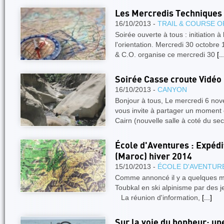
Les Mercredis Techniques -
16/10/2013 -
TRAIL & COURSE O
Soirée ouverte à tous : initiation 
l'orientation. Mercredi 30 octobre
& C.O. organise ce mercredi 30
[..
Soirée Casse croute Vidéo
16/10/2013 -
CANYON
Bonjour à tous, Le mercredi 6 no
vous invite à partager un moment 
Cairn (nouvelle salle à coté du sec
École d'Aventures : Expédi
(Maroc) hiver 2014
15/10/2013 -
ÉCOLE D'AVENTUR
Comme annoncé il y a quelques moi
Toubkal en ski alpinisme par d
La réunion d'information,
[...]
Sur la voie du bonheur: un