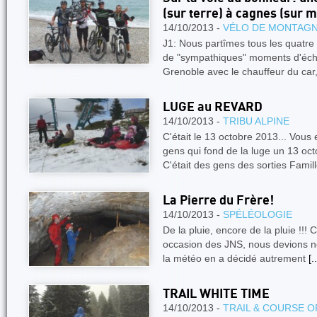
(sur terre) à cagnes (sur m
14/10/2013 -
VÉLO DE MONTAG
J1: Nous partîmes tous les quatre
de "sympathiques" moments d'éch
Grenoble avec le chauffeur du ca
LUGE au REVARD
14/10/2013 -
TRIBU ALPINE
C'était le 13 octobre 2013... Vou
gens qui fond de la luge un 13 octo
C'était des gens des sorties Famil
La Pierre du Frère!
14/10/2013 -
SPÉLÉOLOGIE
De la pluie, encore de la pluie !!!
occasion des JNS, nous devions n
la météo en a décidé autrement
[..
TRAIL WHITE TIME
14/10/2013 -
TRAIL & COURSE O