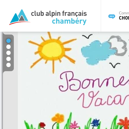
Commi
CHOI
1
2
3
4
5