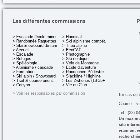
P
Les différentes commissions
> Escalade (école mineurs)
> Handicaf
> Randonnée Raquettes
> Ski alpinisme compét.
> Ski/Snowboard de rando.
> Tribu alpine
> Accueil
> EcoCAF
> Escalade
> Photographie
> Refuges
> Ski nordique
> Spéléologie
> Vélo de Montagne
-
> Alpinisme / cascade
> École d'aventure
-
> Formation
> Randonnée Pédestre
> Ski alpin / Snowboard
> Slackline / Highline
> Trail & course orient.
> Les Zwhenos (18-35+ ans)
- 
> Canyon
> Vie du Club
> Voir les responsables par commission
En cas de 
Courriel : v
Tel : (33) 0
Un maximum
site inter
vraiment vo
recherchée