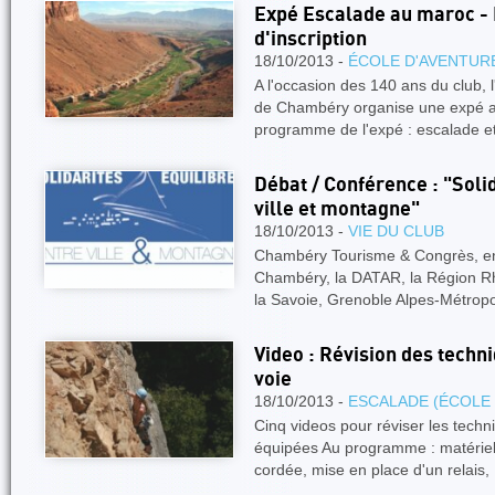
Expé Escalade au maroc - 
d'inscription
18/10/2013 -
ÉCOLE D'AVENTUR
A l'occasion des 140 ans du club, 
de Chambéry organise une expé a
programme de l'expé : escalade e
Débat / Conférence : "Solid
ville et montagne"
18/10/2013 -
VIE DU CLUB
Chambéry Tourisme & Congrès, en p
Chambéry, la DATAR, la Région Rh
la Savoie, Grenoble Alpes-Métrop
Video : Révision des techn
voie
18/10/2013 -
ESCALADE (ÉCOLE
Cinq videos pour réviser les tech
équipées Au programme : matériel 
cordée, mise en place d'un relais,