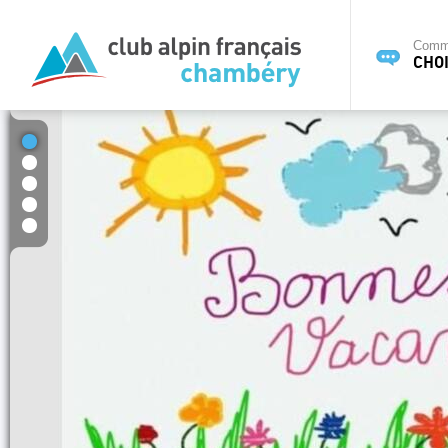
Commi
CHOI
1
2
3
4
5