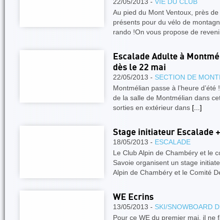
22/05/2013 -
VIE DU CLUB
Au pied du Mont Ventoux, près de 
présents pour du vélo de montagne
rando !On vous propose de reveni
Escalade Adulte à Montméli
dès le 22 mai
22/05/2013 -
SECTION DE MONT
Montmélian passe à l’heure d’été 
de la salle de Montmélian dans cet 
sorties en extérieur dans
[...]
Stage initiateur Escalade + 
18/05/2013 -
ESCALADE
Le Club Alpin de Chambéry et le
Savoie organisent un stage initiat
Alpin de Chambéry et le Comité 
WE Ecrins
13/05/2013 -
SKI/SNOWBOARD D
Pour ce WE du premier mai, il ne fa