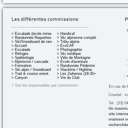
P
Les différentes commissions
> Escalade (école mineurs)
> Handicaf
> Randonnée Raquettes
> Ski alpinisme compét.
> Ski/Snowboard de rando.
> Tribu alpine
> Accueil
> EcoCAF
> Escalade
> Photographie
> Refuges
> Ski nordique
> Spéléologie
> Vélo de Montagne
-
> Alpinisme / cascade
> École d'aventure
-
> Formation
> Randonnée Pédestre
> Ski alpin / Snowboard
> Slackline / Highline
> Trail & course orient.
> Les Zwhenos (18-35+ ans)
- 
> Canyon
> Vie du Club
> Voir les responsables par commission
En cas de 
Courriel : v
Tel : (33) 0
Un maximum
site inter
vraiment vo
recherchée