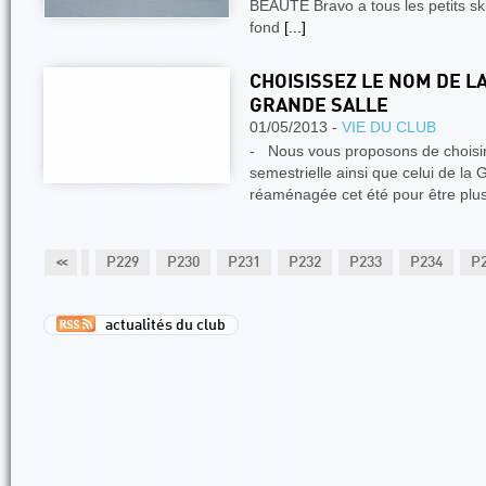
BEAUTE Bravo a tous les petits ski
fond
[...]
CHOISISSEZ LE NOM DE LA
GRANDE SALLE
01/05/2013 -
VIE DU CLUB
- Nous vous proposons de choisir
semestrielle ainsi que celui de la 
réaménagée cet été pour être plus
227
P228
<<
P229
P230
P231
P232
P233
P234
P
actualités du club