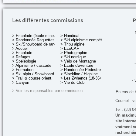
P
Les différentes commissions
> Escalade (école mineurs)
> Handicaf
> Randonnée Raquettes
> Ski alpinisme compét.
> Ski/Snowboard de rando.
> Tribu alpine
> Accueil
> EcoCAF
> Escalade
> Photographie
> Refuges
> Ski nordique
> Spéléologie
> Vélo de Montagne
-
> Alpinisme / cascade
> École d'aventure
-
> Formation
> Randonnée Pédestre
> Ski alpin / Snowboard
> Slackline / Highline
> Trail & course orient.
> Les Zwhenos (18-35+ ans)
- 
> Canyon
> Vie du Club
> Voir les responsables par commission
En cas de 
Courriel : v
Tel : (33) 0
Un maximum
site inter
vraiment vo
recherchée