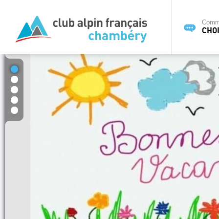
Commi
CHOI
1
2
3
4
5