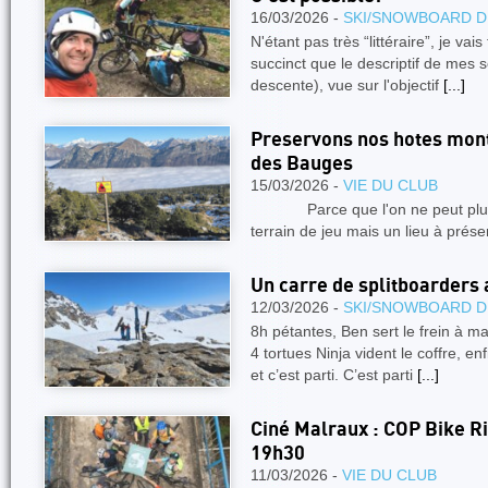
16/03/2026 -
SKI/SNOWBOARD D
N'étant pas très “littéraire”, je va
succinct que le descriptif de mes 
descente), vue sur l'objectif
[...]
Preservons nos hotes mont
des Bauges
15/03/2026 -
VIE DU CLUB
Parce que l'on ne peut plus 
terrain de jeu mais un lieu à prés
Un carre de splitboarders 
12/03/2026 -
SKI/SNOWBOARD D
8h pétantes, Ben sert le frein à ma
4 tortues Ninja vident le coffre, enf
et c’est parti. C’est parti
[...]
Ciné Malraux : COP Bike R
19h30
11/03/2026 -
VIE DU CLUB