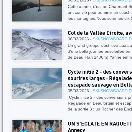
06/03/2026 -
SKI/SNOWBOARD D
Cette année, c’est au Charmant S
ont convié pour admirer un coucher
les montagnes.Nous sommes dix (
Col de la Vallée Etroite, av
06/03/2026 -
SKI/SNOWBOARD D
Un grand groupe s'est levé aux au
d'une belle journée ensoleillée e
de Beau Plan 1400m).Yanne emm
Cycle initié 2 - des conver
sourires larges : Régalade
escapade sauvage en Bell
05/03/2026 -
SKI/SNOWBOARD D
Cycle initié 2 - des conversions pr
Régalade en Beaufortain et esca
de la sortie 3 : un Rocher des En
ON S'ECLATE EN RAQUETTES
Annecy