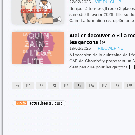
22/02/2026 -
VIE DU CLUB
Bonjour à tou·te·s,Il reste 3 plac
samedi 28 février 2026. Elle se d
Cairn.La formation est diplômante
Atelier decouverte « La m
les garçons ! »
19/02/2026 -
TRIBU ALPINE
A l'occasion de la quinzaine de l'ég
CAF de Chambéry proposent un At
c’est pas que pour les garçons
[...]
<<
P1
P2
P3
P4
P5
P6
P7
P8
P9
actualités du club