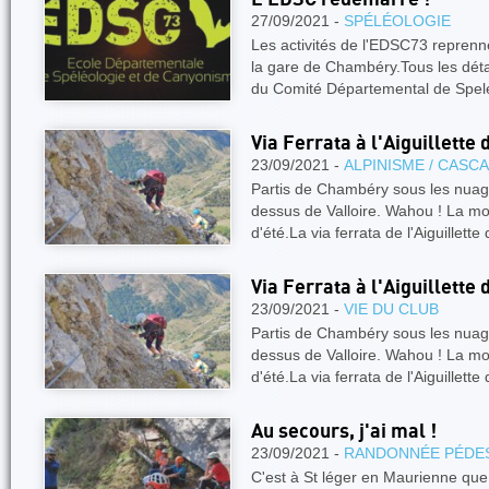
27/09/2021 -
SPÉLÉOLOGIE
Les activités de l'EDSC73 reprenn
la gare de Chambéry.Tous les détail
du Comité Départemental de Spel
Via Ferrata à l'Aiguillette
23/09/2021 -
ALPINISME / CASC
Partis de Chambéry sous les nuage
dessus de Valloire. Wahou ! La mon
d'été.La via ferrata de l'Aiguillett
Via Ferrata à l'Aiguillette
23/09/2021 -
VIE DU CLUB
Partis de Chambéry sous les nuage
dessus de Valloire. Wahou ! La mon
d'été.La via ferrata de l'Aiguillett
Au secours, j'ai mal !
23/09/2021 -
RANDONNÉE PÉDE
C'est à St léger en Maurienne que