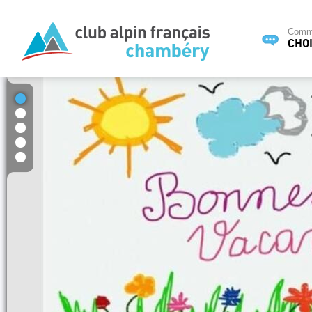
Commi
CHOI
1
2
3
4
5