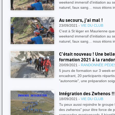
weekend immersif d'initiation au s
naturel, faux sang… nous étions
Au secours, j'ai mal !
23/09/2021 -
VIE DU CLUB
C'est à St léger en Maurienne que
weekend immersif d'initiation au s
naturel, faux sang… nous étions
C'était nouveau ! Une belle
formation 2021 à la rando
20/09/2021 -
RANDONNÉE PÉDE
5 jours de formation sur 3 week-e
encadrant, 20 participants répartis
"autonomie", une préparation so
Intégration des Zwhenos !!
18/09/2021 -
VIE DU CLUB
Tu peux aussi rejoindre le groupe 
des zwhenos" pour être force de p
camarades montagnards.A bientô