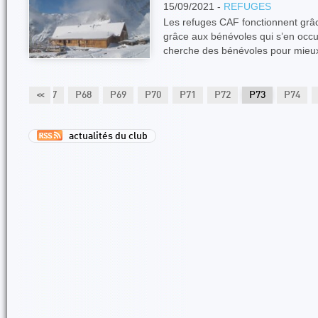
15/09/2021 -
REFUGES
Les refuges CAF fonctionnent grâc
grâce aux bénévoles qui s’en oc
cherche des bénévoles pour mie
P66
<<
P67
P68
P69
P70
P71
P72
P73
P74
actualités du club