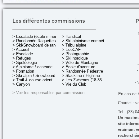
P
Les différentes commissions
> Escalade (école mineurs)
> Handicaf
> Randonnée Raquettes
> Ski alpinisme compét.
> Ski/Snowboard de rando.
> Tribu alpine
> Accueil
> EcoCAF
> Escalade
> Photographie
> Refuges
> Ski nordique
> Spéléologie
> Vélo de Montagne
-
> Alpinisme / cascade
> École d'aventure
-
> Formation
> Randonnée Pédestre
> Ski alpin / Snowboard
> Slackline / Highline
> Trail & course orient.
> Les Zwhenos (18-35+ ans)
- 
> Canyon
> Vie du Club
> Voir les responsables par commission
En cas de 
Courriel : v
Tel : (33) 0
Un maximum
site inter
vraiment vo
recherchée