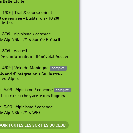
a Belle Etoile
. 1/09
|
Trail & course orient.
il de rentrée - Blabla run - 18h30
illettes
. 3/09
|
Alpinisme / cascade
le AlpiNSkir #1 // Soirée Prépa 8
. 3/09
|
Accueil
rée d'information - Bénévolat Accueil
. 4/09
|
Vélo de Montagne
complet
k-end d'intégration à Guillestre -
tes-Alpes
. 5/09
|
Alpinisme / cascade
complet
i F, sortie rocher, arete des Rognes
. 5/09
|
Alpinisme / cascade
le AlpiNSkir #1 // WE8
 VOIR TOUTES LES SORTIES DU CLUB