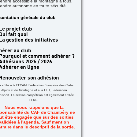
rendre accessible la montagne à tous.
rendre autonome en toute sécurité.
TICLE A LA UNE
sentation générale du club
 jours dans les Aiguilles Rouges - Une formatio
acile
Le projet club
Qui fait quoi
La gestion des initiatives
hérer au club
Pourquoi et comment adhérer ?
Adhésions 2025 / 2026
Adhérer en ligne
Renouveler son adhésion
b affilié à la FFCAM, Fédération Française des Clubs
Alpins et de Montagne et à la FFH, Fédération
isport. La section compétition est également affiliée
FFME.
Nous vous rappelons que la
ponsabilité du CAF de Chambéry ne
ut être engagée que sur des sorties
validées à l'
agenda
. Sauf mention
traire dans le descriptif de la sortie.
_
__________________________