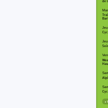
de l
Mar
Tra
Bar
Jeu
Cyc
Jeu
Soi
Ven
Wee
Hau
Sam
Alp
Sam
Cyc
>