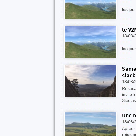
Sou
les jou
le V2
13/08/
Sou
les jou
Samed
slack
13/08/
Resaca
invite 
Siestas
Une b
13/08/
Après u
rejoign