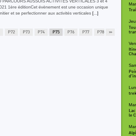
 PARCOURS AUSSOIS ACTIVITES VERTICALES 3 et 4
Mar
 2021 1ère éditionCet évènement est une occasion unique
Trai
initier et se perfectionner aux activités verticales
[...]
Jeu
Tou
tra
P72
P73
P74
P75
P76
P77
P78
>>
P79
P80
Ven
Iti
Cha
Sam
Poi
d'in
Lun
tre
Mar
Lac
le 
Mar
Alp