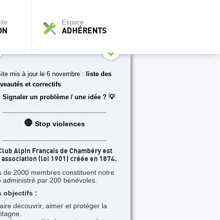
ite
Espace
ON
ADHÉRENTS
ite mis à jour le 6 novembre :
liste des
veautés et correctifs
 Signaler un problème / une idée ? 💡
___________________________________
🛑
Stop violences
___________________________________
Club Alpin Français de Chambéry est
 association (loi 1901) créée en 1874.
s de 2000 membres constituent notre
b administré par 200 bénévoles.
 objectifs :
faire découvrir, aimer et protéger la
tagne.