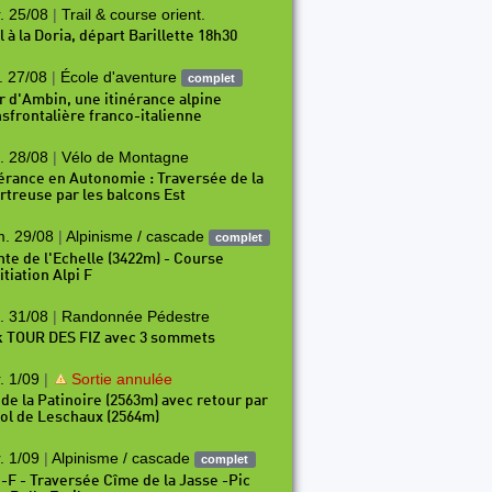
. 25/08
|
Trail & course orient.
l à la Doria, départ Barillette 18h30
. 27/08
|
École d'aventure
complet
r d'Ambin, une itinérance alpine
nsfrontalière franco-italienne
P81
P82
P83
P84
P85
P86
P87
P88
P89
. 28/08
|
Vélo de Montagne
nérance en Autonomie : Traversée de la
rtreuse par les balcons Est
. 29/08
|
Alpinisme / cascade
complet
nte de l'Echelle (3422m) - Course
itiation Alpi F
. 31/08
|
Randonnée Pédestre
k TOUR DES FIZ avec 3 sommets
. 1/09
|
Sortie annulée
 de la Patinoire (2563m) avec retour par
Col de Leschaux (2564m)
. 1/09
|
Alpinisme / cascade
complet
i-F - Traversée Cîme de la Jasse -Pic