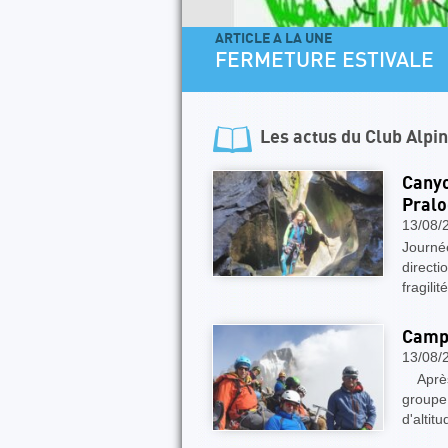
ARTICLE A LA UNE
FERMETURE ESTIVALE
Les actus du
Club Alpi
Canyo
Pral
13/08/
Journé
directi
fragili
Camp 
13/08/
Après a
groupe 
d'altit