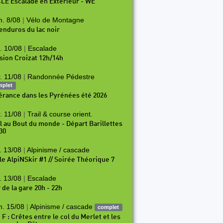
LE Escalade en Exterieur - WE
. 8/08
|
Vélo de Montagne
 enduros du lac noir
. 10/08
|
Escalade
sion Croizat 12h/14h
. 11/08
|
Randonnée Pédestre
mplet
nérance dans les Pyrénées été 2026
. 11/08
|
Trail & course orient.
il au Bout du monde - Départ Barillettes
30
. 13/08
|
Alpinisme / cascade
le AlpiNSkir #1 // Soirée Théorique 7
. 13/08
|
Escalade
 de la gare 20h - 22h
. 15/08
|
Alpinisme / cascade
complet
 F : Crêtes entre le col du Merlet et les