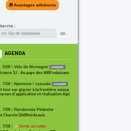
🎁 Avantages adhérents
herche :
AGENDA
. 3/08
|
Vélo de Montagne
complet
nérance 5J - Au pays des 4000 valaisans
. 7/08
|
Alpinisme / cascade
complet
t tour sur glacier à la frontière suisse
ourses d’application et réalisation Alpi
. 7/08
|
Randonnée Pédestre
t Charvin (2409m) Aravis
. 7/08
|
Sortie annulée