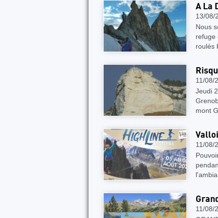
A La 
13/08/
Nous s
refuge 
roulés 
Risqu
11/08/
Jeudi 2
Grenob
mont Gr
Vallo
11/08/
Pouvoir
pendant
l'ambi
Grand
11/08/