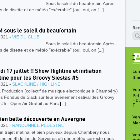
s le soleil du beaufortain Après
rs de disette et de météo "exécrable" (oui, oui, on
[...]
Rec
M sous le soleil du beaufortain
2021 -
VIE DU CLUB
s le soleil du beaufortain Après
rs de disette et de météo "exécrable" (oui, oui, on
[...]
i 17 juillet !! Show Highline et initiation
Lun
line pour les Groovy Siestas #5
Iti
2021 -
SLACKLINE / HIGHLINE
Ven
 Production (collectif de musique electronique à Chambéry)
Peti
les Fondus de Slack sur leur évènement estival :les Groovy
– C
 #5 - Open Air Gratuit au Parc
[...]
F
Ven
ien belle découverte en Auvergne
Mon
2021 -
RANDONNÉE PÉDESTRE
n trajet matinal et bien pluvieux depuis Chambéry nous
Ven
ons en 4h le lac de Servières où une météo correcte nous