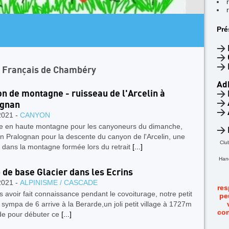
AR
Pré
4
F
>
>
>
n Français de Chambéry
Ad
n de montagne - ruisseau de l'Arcelin à
>
>
ognan
>
2021 -
CANYON
e en haute montagne pour les canyoneurs du dimanche,
>
on Pralognan pour la descente du canyon de l'Arcelin, une
Clu
té dans la montagne formée lors du retrait
[...]
Hand
de base Glacier dans les Ecrins
2021 -
ALPINISME / CASCADE
res
voir fait connaissance pendant le covoiturage, notre petit
pe
sympa de 6 arrive à la Berarde,un joli petit village à 1727m
con
ude pour débuter ce
[...]