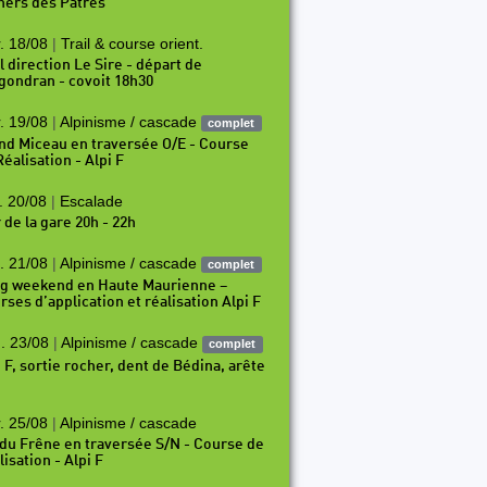
hers des Pâtres
. 18/08
|
Trail & course orient.
l direction Le Sire - départ de
gondran - covoit 18h30
. 19/08
|
Alpinisme / cascade
complet
nd Miceau en traversée O/E - Course
éalisation - Alpi F
. 20/08
|
Escalade
 de la gare 20h - 22h
. 21/08
|
Alpinisme / cascade
complet
g weekend en Haute Maurienne –
rses d’application et réalisation Alpi F
. 23/08
|
Alpinisme / cascade
complet
i F, sortie rocher, dent de Bédina, arête
. 25/08
|
Alpinisme / cascade
 du Frêne en traversée S/N - Course de
isation - Alpi F