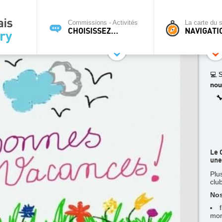
Commissions - Activités
La carte du s
CHOISISSEZ...
NAVIGATI
💻 S
nou

Le 
une
Plu
clu
Nos
mon