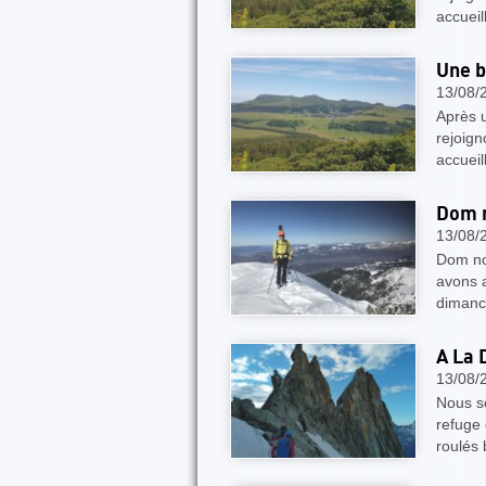
accueil
Une b
13/08/
Après u
rejoign
accueil
Dom n
13/08/
Dom no
avons a
dimanch
A La 
13/08/
Nous s
refuge 
roulés 