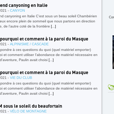
nd canyoning en Italie
2021 -
CANYON
d canyoning en Italie C’est sous un beau soleil Chambérien
Con
yeux encore plein de sommeil que nous partons en direction
, de l’autre coté de la frontière
[...]
 pourquoi et comment à la paroi du Masque
2021 -
ALPINISME / CASCADE
pondre à ces questions du quoi (quel matériel emporter)
i et comment utiliser l'abondance de matériel nécessaire en
 d'aventure, Paulin avait choisi
[...]
 pourquoi et comment à la paroi du Masque
2021 -
VIE DU CLUB
pondre à ces questions du quoi (quel matériel emporter)
i et comment utiliser l'abondance de matériel nécessaire en
 d'aventure, Paulin avait choisi
[...]
M sous le soleil du beaufortain
2021 -
VÉLO DE MONTAGNE