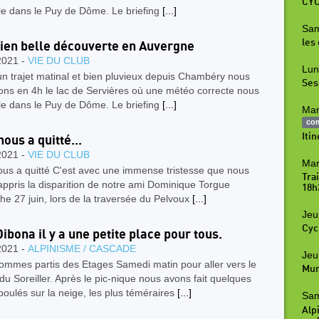
CYC
le dans le Puy de Dôme. Le briefing
[...]
Sam
les
ien belle découverte en Auvergne
2021 -
VIE DU CLUB
Lun
n trajet matinal et bien pluvieux depuis Chambéry nous
Ses
ons en 4h le lac de Servières où une météo correcte nous
le dans le Puy de Dôme. Le briefing
[...]
Mar
co
Iti
ous a quitté...
2021 -
VIE DU CLUB
Mar
us a quitté C'est avec une immense tristesse que nous
Tra
ppris la disparition de notre ami Dominique Torgue
18h
e 27 juin, lors de la traversée du Pelvoux
[...]
Jeu
Cyc
Dibona il y a une petite place pour tous.
2021 -
ALPINISME / CASCADE
Jeu
ommes partis des Etages Samedi matin pour aller vers le
Mur
du Soreiller. Après le pic-nique nous avons fait quelques
boulés sur la neige, les plus téméraires
[...]
Sam
Alpi