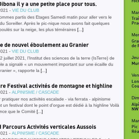
roc
Dibona il y a une petite place pour tous.
2021 -
VIE DU CLUB
Mar
ommes partis des Etages Samedi matin pour aller vers le
Trai
du Soreiller. Après le pic-nique nous avons fait quelques
Pra
boulés sur la neige, les plus téméraires
[...]
Mer
Gra
e de nouvel éboulement au Granier
de R
2021 -
VIE DU CLUB
Jeu
2 juillet 2021, l’Institut des sciences de la terre (IsTerre) de
Mur
le a signalé « un mouvement important sur une écaille du
anier », rapporte la
[...]
Ven
Lon
ire Festival activités de montagne et highline
Cou
2021 -
ALPINISME / CASCADE
Dim
 pratiquer nos activités escalade - via ferrata - alpinisme
Alp
 un festival dont le point d'orgue est dédié à la highline Voilà
NW
ance que le Comité
[...]
Mar
 Parcours Activités verticales Aussois
Pic
Réal
2021 -
ALPINISME / CASCADE