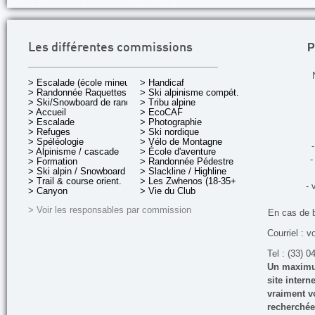
P
Les différentes commissions
> Escalade (école mineurs)
> Handicaf
> Randonnée Raquettes
> Ski alpinisme compét.
> Ski/Snowboard de rando.
> Tribu alpine
> Accueil
> EcoCAF
> Escalade
> Photographie
> Refuges
> Ski nordique
> Spéléologie
> Vélo de Montagne
-
> Alpinisme / cascade
> École d'aventure
-
> Formation
> Randonnée Pédestre
> Ski alpin / Snowboard
> Slackline / Highline
> Trail & course orient.
> Les Zwhenos (18-35+ ans)
- 
> Canyon
> Vie du Club
> Voir les responsables par commission
En cas de 
Courriel : v
Tel : (33) 0
Un maximum
site inter
vraiment vo
recherchée