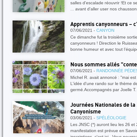
salles d'escalade réouvrir !Et ce se
... avant d'aller user nos chausso
Apprentis canyonneurs – c’e
07/06/2021 -
CANYON
Ce dimanche fut la troisième sort
canyonneurs ! Direction le Ruisse
bonne humeur et avec tout l’équi
Nous sommes allés "conter
07/06/2021 -
RANDONNÉE PÉDE
Michel R. avait annoncé : "mai est
L'idée d'une rando sur le thème des
germé.Accompagnés par Joelle T. 
Journées Nationales de la 
Canyonisme
03/06/2021 -
SPÉLÉOLOGIE
Les JNSC (*) auront lieu les 26 et
manifestation est prévue en Savoie
inscriptions, c'est ici . Vous pourr