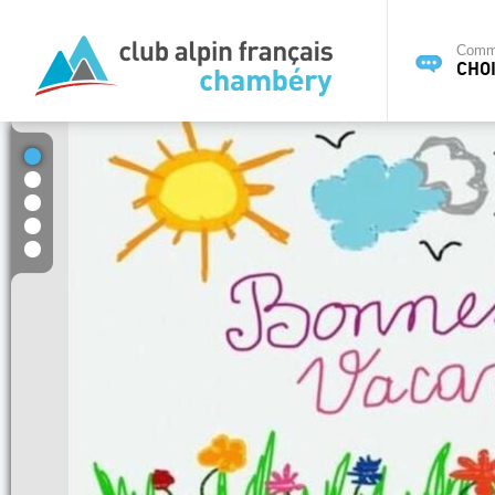
Commi
CHOI
1
2
3
4
5