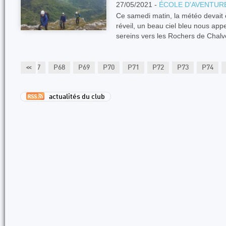
27/05/2021 -
ÉCOLE D'AVENTUR
Ce samedi matin, la météo devait 
réveil, un beau ciel bleu nous ap
sereins vers les Rochers de Chal
P66
<<
P67
P68
P69
P70
P71
P72
P73
P74
actualités du club