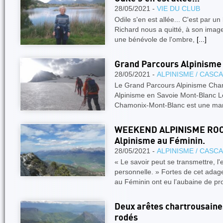
28/05/2021 -
VIE DU CLUB
Odile s'en est allée... C'est par un
Richard nous a quitté, à son image,
une bénévole de l'ombre,
[...]
Grand Parcours Alpinism
28/05/2021 -
ALPINISME / CASC
Le Grand Parcours Alpinisme Ch
Alpinisme en Savoie Mont-Blanc L
Chamonix-Mont-Blanc est une man
WEEKEND ALPINISME ROCH
Alpinisme au Féminin.
28/05/2021 -
ALPINISME / CASC
« Le savoir peut se transmettre, l'
personnelle. » Fortes de cet adage,
au Féminin ont eu l’aubaine de pro
Deux arêtes chartrousaine
rodés