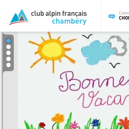
Commi
CHOI
1
2
3
4
5