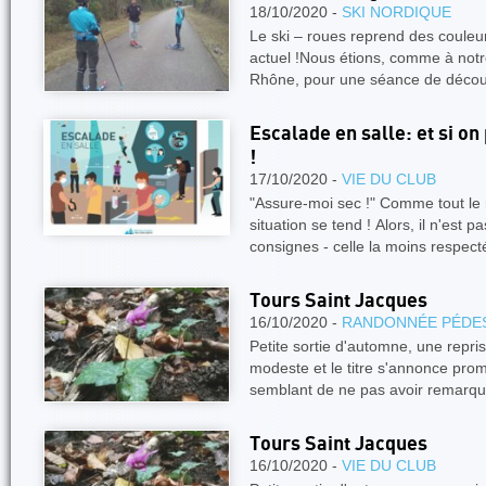
18/10/2020 -
SKI NORDIQUE
Le ski – roues reprend des couleu
actuel !Nous étions, comme à not
Rhône, pour une séance de découv
Escalade en salle: et si o
!
17/10/2020 -
VIE DU CLUB
"Assure-moi sec !" Comme tout le 
situation se tend ! Alors, il n'est 
consignes - celle la moins respect
Tours Saint Jacques
16/10/2020 -
RANDONNÉE PÉDE
Petite sortie d'automne, une repris
modeste et le titre s'annonce prom
semblant de ne pas avoir remarqu
Tours Saint Jacques
16/10/2020 -
VIE DU CLUB