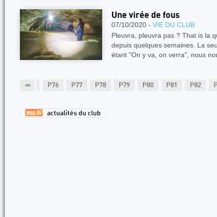
Une virée de fous
07/10/2020 -
VIE DU CLUB
Pleuvra, pleuvra pas ? That is la q
depuis quelques semaines. La seul
étant "On y va, on verra", nous n
P74
P75
<<
P76
P77
P78
P79
P80
P81
P82
actualités du club