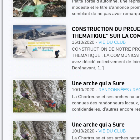
Petite sortie d'automne, une repris
modeste et le titre s'annonce prom
semblant de ne pas avoir remarqu
CONSTRUCTION DU PROJET
THEMATIQUE" SUR LA CO
15/10/2020 -
VIE DU CLUB
CONSTRUCTION DE NOTRE PROJ
THEMATIQUE : LA COMMUNICATIO
avez décidé collectivement de fair
Dorénavant,
[...]
Une arche qui a Sure
10/10/2020 -
RANDONNÉES / RA
La Chartreuse et ses arches nature
connues des randonneurs locaux, d
confidentielles, d'autres encore 
Une arche qui a Sure
10/10/2020 -
VIE DU CLUB
La Chartreuse et ses arches nature