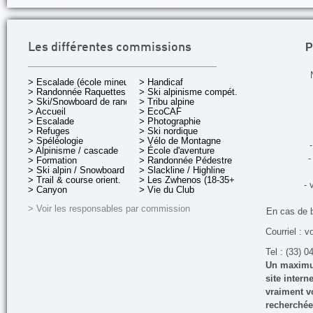
P
Les différentes commissions
> Escalade (école mineurs)
> Handicaf
> Randonnée Raquettes
> Ski alpinisme compét.
> Ski/Snowboard de rando.
> Tribu alpine
> Accueil
> EcoCAF
> Escalade
> Photographie
> Refuges
> Ski nordique
> Spéléologie
> Vélo de Montagne
-
> Alpinisme / cascade
> École d'aventure
-
> Formation
> Randonnée Pédestre
> Ski alpin / Snowboard
> Slackline / Highline
> Trail & course orient.
> Les Zwhenos (18-35+ ans)
- 
> Canyon
> Vie du Club
> Voir les responsables par commission
En cas de 
Courriel : v
Tel : (33) 0
Un maximum
site inter
vraiment vo
recherchée