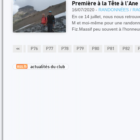
Première à la Tête à l’Ane
16/07/2020 -
RANDONNÉES / RA
En ce 14 juillet, nous nous retrouv
M et moi-même pour une randonné
Fiz.Massif peu souvent à l’honne
P74
P75
<<
P76
P77
P78
P79
P80
P81
P82
actualités du club