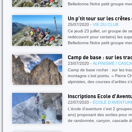
Belledonne.Notre petit groupe me
Un p’tit tour sur les crête
25/07/2020 -
VIE DU CLUB
Ce jeudi 23 juillet, un groupe de s
redécouvrir pour certains) les s
Belledonne.Notre petit groupe me
Camp de base : sur les tra
23/07/2020 -
ALPINISME / CASC
Camp de base rocher : sur les tra
montagne c’est pointu. » Pierre C
alpinistes, des courses d’arêtes s
Inscriptions Ecole d'Aven
22/07/2020 -
ÉCOLE D'AVENTUR
L'école d'aventure c'est 2 groupe
ans) proposant des sorties pour m
de randonnée, canyon, cascade d