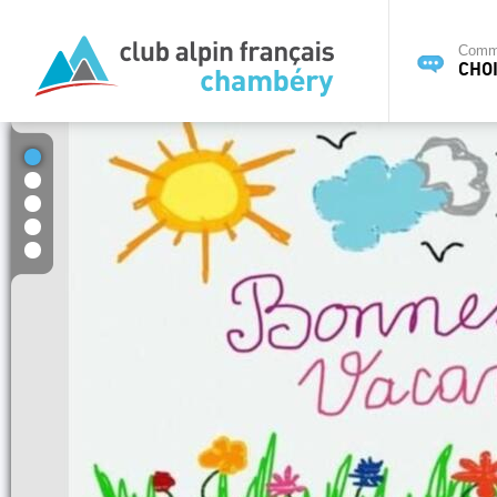
Commi
CHOI
1
2
3
4
5