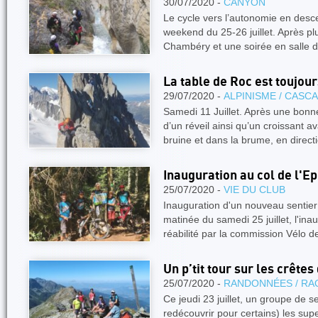
30/07/2020 -
CANYON
Le cycle vers l’autonomie en desc
weekend du 25-26 juillet. Après pl
Chambéry et une soirée en salle 
La table de Roc est toujours
29/07/2020 -
ALPINISME / CASC
Samedi 11 Juillet. Après une bonn
d’un réveil ainsi qu’un croissant a
bruine et dans la brume, en direct
Inauguration au col de l'Ep
25/07/2020 -
VIE DU CLUB
Inauguration d'un nouveau sentier 
matinée du samedi 25 juillet, l'ina
réabilité par la commission Vélo
Un p’tit tour sur les crête
25/07/2020 -
RANDONNÉES / RA
Ce jeudi 23 juillet, un groupe de s
redécouvrir pour certains) les s