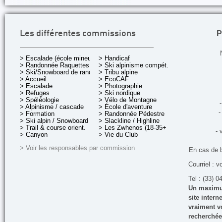
P
Les différentes commissions
> Escalade (école mineurs)
> Handicaf
> Randonnée Raquettes
> Ski alpinisme compét.
> Ski/Snowboard de rando.
> Tribu alpine
> Accueil
> EcoCAF
> Escalade
> Photographie
> Refuges
> Ski nordique
> Spéléologie
> Vélo de Montagne
-
> Alpinisme / cascade
> École d'aventure
-
> Formation
> Randonnée Pédestre
> Ski alpin / Snowboard
> Slackline / Highline
> Trail & course orient.
> Les Zwhenos (18-35+ ans)
- 
> Canyon
> Vie du Club
> Voir les responsables par commission
En cas de 
Courriel : v
Tel : (33) 0
Un maximum
site inter
vraiment vo
recherchée