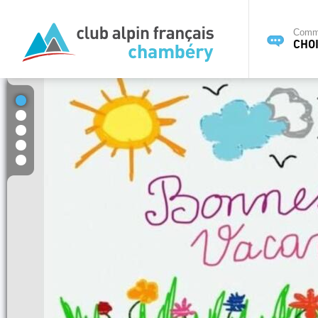
Commi
CHOI
1
2
3
4
5