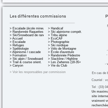
P
Les différentes commissions
> Escalade (école mineurs)
> Handicaf
> Randonnée Raquettes
> Ski alpinisme compét.
> Ski/Snowboard de rando.
> Tribu alpine
> Accueil
> EcoCAF
> Escalade
> Photographie
> Refuges
> Ski nordique
> Spéléologie
> Vélo de Montagne
-
> Alpinisme / cascade
> École d'aventure
-
> Formation
> Randonnée Pédestre
> Ski alpin / Snowboard
> Slackline / Highline
> Trail & course orient.
> Les Zwhenos (18-35+ ans)
- 
> Canyon
> Vie du Club
> Voir les responsables par commission
En cas de 
Courriel : v
Tel : (33) 0
Un maximum
site inter
vraiment vo
recherchée