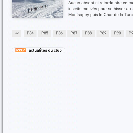
Aucun absent ni retardataire ce m
inscrits motivés pour se hisser au
Montsapey puis le Char de la Turc
82
P83
<<
P84
P85
P86
P87
P88
P89
P90
P
actualités du club