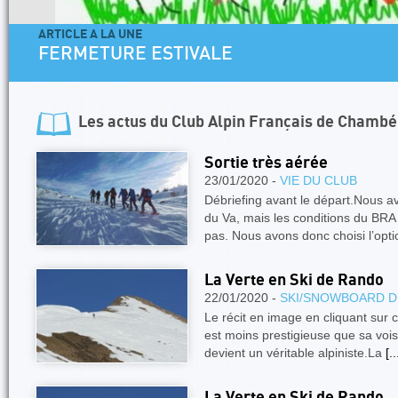
ARTICLE A LA UNE
FERMETURE ESTIVALE
Les actus du
Club Alpin Français de Chambé
Sortie très aérée
23/01/2020 -
VIE DU CLUB
Débriefing avant le départ.Nous a
du Va, mais les conditions du BRA
pas. Nous avons donc choisi l’opt
La Verte en Ski de Rando
22/01/2020 -
SKI/SNOWBOARD D
Le récit en image en cliquant sur c
est moins prestigieuse que sa vois
devient un véritable alpiniste.La
[..
La Verte en Ski de Rando