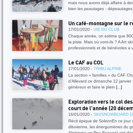
mais nous avons déjà affaire à de
bien les peautages - dépeautages
Un café-montagne sur le r
17/01/2020 -
VIE DU CLUB
Chaque année, on estime que 8000
la piste. Mais où vont-ils ? A Art s
professionnels et de bénévoles a 
Le CAF au COL
17/01/2020 -
TRIBU ALPINE
La section « familles » du CAF Ch
d’Allevard ce dimanche 12 janvier 2
généreux et faire le plein
[...]
Exploration vers le col des
court de l'année (20 déce
16/01/2020 -
SKI/SNOWBOARD D
Récit épique de SolennEn ce jour 
diluvienne, les énergumènes du gr
Alpinisme un Peu Engagé) ont déci