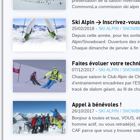
présentation de la saison hiverna
CommonsLa commission ski alpin
Ski Alpin > Inscrivez-vous,
25/02/2018 -
SKI ALPIN / SNOW
Depuis cette année, pour les sorti
Alpin/Snowboard: Ouverture des insc
Chaque dimanche de janvier à fin
Faites évoluer votre techni
07/12/2017 -
SKI ALPIN / SNOW
Chaque saison le Club Alpin de 
d’entrainement encadrées par l’E
tracé de slalom géant, au fil de c
Appel à bénévoles !
26/10/2017 -
SKI ALPIN / SNOW
Bonjour à toutes et tous, VOUS, é
homme actif, ou vous retraité(e), 
CAF parce que vous y trouvez vo