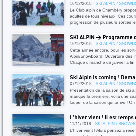
16/12/2018 -
SKI ALPIN / SNOW
Le Club alpin de Chambéry propos
adultes de tous niveaux. Ces cour
progression de plusieurs sorties 
SKI ALPIN > Programme de
16/12/2018 -
SKI ALPIN / SNOW
Cette année encore, pour les sort
Alpin/Snowboard: Ouverture des insc
Chaque dimanche de janvier à fin
Ski Alpin is coming ! De
07/12/2018 -
SKI ALPIN / SNOW
Présentation de la saison de ski a
manqué la première, voilà une séa
louper de la saison qui arrive ! On
L'hiver vient ! Il est temps
11/11/2018 -
SKI ALPIN / SNOW
L'hiver vient ! Alors pensez à rése