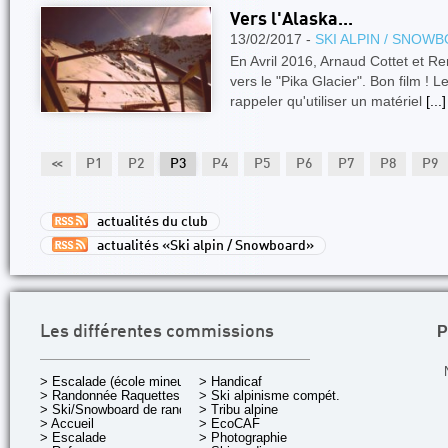
Vers l'Alaska...
13/02/2017 -
SKI ALPIN / SNOW
En Avril 2016, Arnaud Cottet et R
vers le "Pika Glacier". Bon film ! 
rappeler qu'utiliser un matériel
[...]
<<
P1
P2
P3
P4
P5
P6
P7
P8
P9
actualités du club
actualités «Ski alpin / Snowboard»
P
Les différentes commissions
> Escalade (école mineurs)
> Handicaf
> Randonnée Raquettes
> Ski alpinisme compét.
> Ski/Snowboard de rando.
> Tribu alpine
> Accueil
> EcoCAF
> Escalade
> Photographie