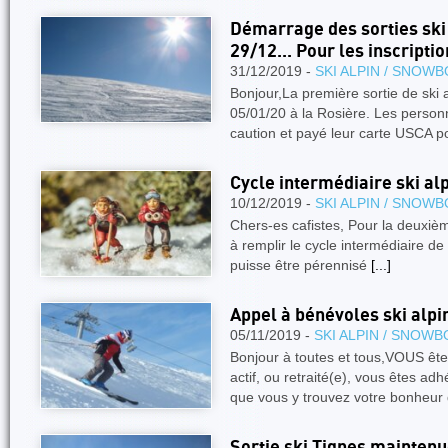
Démarrage des sorties ski
29/12... Pour les inscripti
31/12/2019 -
SKI ALPIN / SNOW
Bonjour,La première sortie de ski
05/01/20 à la Rosière. Les person
caution et payé leur carte USCA p
Cycle intermédiaire ski alpi
10/12/2019 -
SKI ALPIN / SNOW
Chers-es cafistes, Pour la deuxièm
à remplir le cycle intermédiaire de 
puisse être pérennisé
[...]
Appel à bénévoles ski alpi
05/11/2019 -
SKI ALPIN / SNOW
Bonjour à toutes et tous,VOUS ê
actif, ou retraité(e), vous êtes 
que vous y trouvez votre bonheur
Sortie ski Tignes maintenue