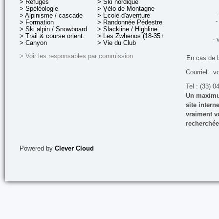
> Refuges
> Ski nordique
> Spéléologie
> Vélo de Montagne
-
> Alpinisme / cascade
> École d'aventure
-
> Formation
> Randonnée Pédestre
> Ski alpin / Snowboard
> Slackline / Highline
> Trail & course orient.
> Les Zwhenos (18-35+ ans)
- 
> Canyon
> Vie du Club
> Voir les responsables par commission
En cas de 
Courriel : v
Tel : (33) 0
Un maximum
site inter
vraiment vo
recherchée
Powered by
Clever Cloud