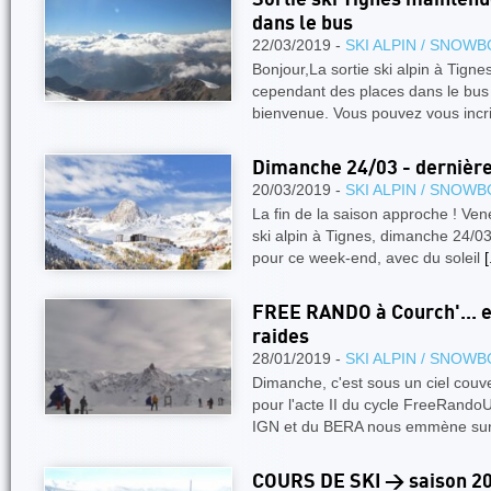
dans le bus
22/03/2019 -
SKI ALPIN / SNOW
Bonjour,La sortie ski alpin à Tignes
cependant des places dans le bus e
bienvenue. Vous pouvez vous inc
Dimanche 24/03 - dernière s
20/03/2019 -
SKI ALPIN / SNOW
La fin de la saison approche ! Vene
ski alpin à Tignes, dimanche 24/0
pour ce week-end, avec du soleil
[
FREE RANDO à Courch'... e
raides
28/01/2019 -
SKI ALPIN / SNOW
Dimanche, c'est sous un ciel couve
pour l'acte II du cycle FreeRandoU
IGN et du BERA nous emmène sur l
COURS DE SKI > saison 2