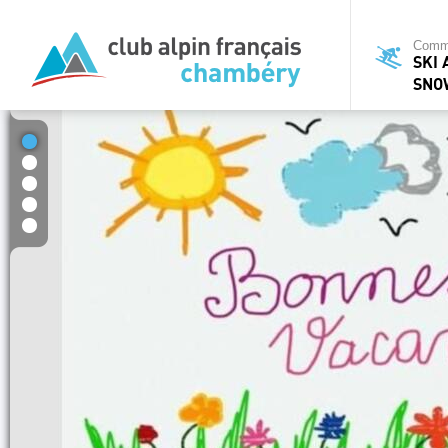
Commi
SKI 
SNO
1
2
3
4
5