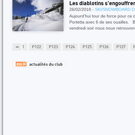
Les diablotins s'engouffre
26/02/2018 -
SKI/SNOWBOARD D
Aujourd’hui tour de force pour ce 
Portetta avec 6 de ses ouailles. 
vendredi soir nous nous retrouvo
P120
P121
<<
P122
P123
P124
P125
P126
P127
actualités du club