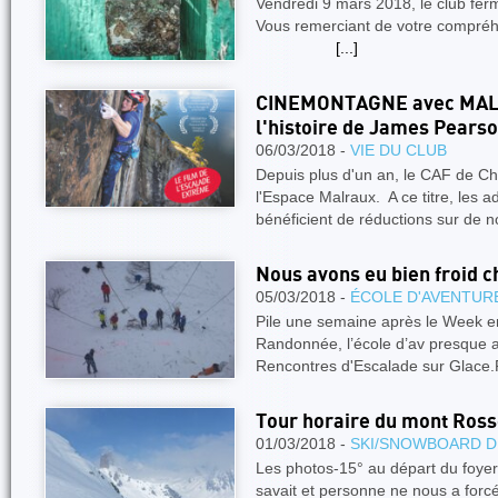
Vendredi 9 mars 2018, le club fe
Vous remerciant de votre co
[...]
CINEMONTAGNE avec MALR
l'histoire de James Pears
06/03/2018 -
VIE DU CLUB
Depuis plus d'un an, le CAF de C
l'Espace Malraux. A ce titre, le
bénéficient de réductions sur de
Nous avons eu bien froid ch
05/03/2018 -
ÉCOLE D'AVENTUR
Pile une semaine après le Week e
Randonnée, l’école d’av presque 
Rencontres d'Escalade sur Glace
Tour horaire du mont Ross
01/03/2018 -
SKI/SNOWBOARD D
Les photos-15° au départ du foyer
savait et personne ne nous a forc