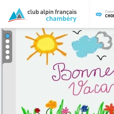
Commi
CHOI
1
2
3
4
5