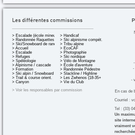
P
Les différentes commissions
> Escalade (école mineurs)
> Handicaf
> Randonnée Raquettes
> Ski alpinisme compét.
> Ski/Snowboard de rando.
> Tribu alpine
> Accueil
> EcoCAF
> Escalade
> Photographie
> Refuges
> Ski nordique
> Spéléologie
> Vélo de Montagne
-
> Alpinisme / cascade
> École d'aventure
-
> Formation
> Randonnée Pédestre
> Ski alpin / Snowboard
> Slackline / Highline
> Trail & course orient.
> Les Zwhenos (18-35+ ans)
- 
> Canyon
> Vie du Club
> Voir les responsables par commission
En cas de 
Courriel : v
Tel : (33) 0
Un maximum
site inter
vraiment vo
recherchée