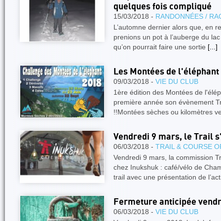
quelques fois compliqué
15/03/2018 -
RANDONNÉES / RA
L’automne dernier alors que, en r
prenions un pot à l’auberge du la
qu’on pourrait faire une sortie
[...]
Les Montées de l'éléphant
09/03/2018 -
VIE DU CLUB
1ère édition des Montées de l'élé
première année son évènement Tra
!!Montées sèches ou kilomètres ver
Vendredi 9 mars, le Trail s
06/03/2018 -
TRAIL & COURSE O
Vendredi 9 mars, la commission Tr
chez Inukshuk : café/vélo de Cha
trail avec une présentation de l’act
Fermeture anticipée vendr
06/03/2018 -
VIE DU CLUB