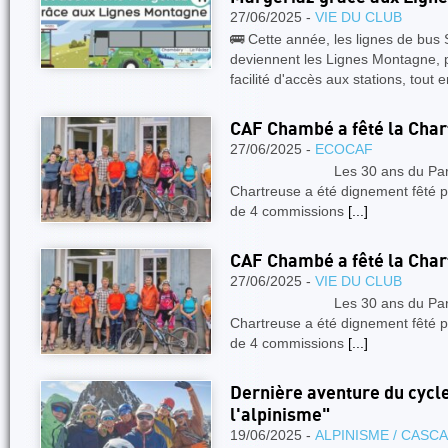
27/06/2025 -
VIE DU CLUB
🚌 Cette année, les lignes de bus
deviennent les Lignes Montagne, p
facilité d'accès aux stations, tout 
CAF Chambé a fêté la Char
27/06/2025 -
ECOCAF
Les 30 ans du Parc Natu
Chartreuse a été dignement fêté 
de 4 commissions
[...]
CAF Chambé a fêté la Char
27/06/2025 -
VIE DU CLUB
Les 30 ans du Parc Natu
Chartreuse a été dignement fêté 
de 4 commissions
[...]
Dernière aventure du cycle
l'alpinisme"
19/06/2025 -
ALPINISME / CASC