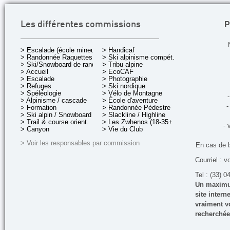
P
Les différentes commissions
> Escalade (école mineurs)
> Handicaf
> Randonnée Raquettes
> Ski alpinisme compét.
> Ski/Snowboard de rando.
> Tribu alpine
> Accueil
> EcoCAF
> Escalade
> Photographie
> Refuges
> Ski nordique
> Spéléologie
> Vélo de Montagne
-
> Alpinisme / cascade
> École d'aventure
-
> Formation
> Randonnée Pédestre
> Ski alpin / Snowboard
> Slackline / Highline
> Trail & course orient.
> Les Zwhenos (18-35+ ans)
- 
> Canyon
> Vie du Club
> Voir les responsables par commission
En cas de 
Courriel : v
Tel : (33) 0
Un maximum
site inter
vraiment vo
recherchée