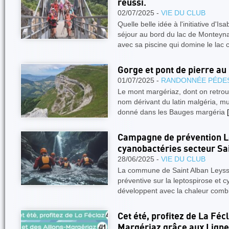
réussi.
02/07/2025 -
VIE DU CLUB
Quelle belle idée à l'initiative d'Isa
séjour au bord du lac de Monteyna
avec sa piscine qui domine le lac
Gorge et pont de pierre a
01/07/2025 -
RANDONNÉE PÉDE
Le mont margériaz, dont on retrouv
nom dérivant du latin malgéria, mul
donné dans les Bauges margéria
[
Campagne de prévention L
cyanobactéries secteur Sa
28/06/2025 -
VIE DU CLUB
La commune de Saint Alban Leyss
préventive sur la leptospirose et c
développent avec la chaleur comb
Cet été, profitez de La Féc
Margériaz grâce aux Ligne