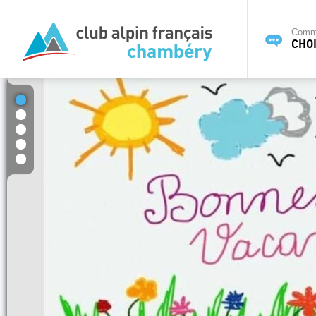
Commi
CHOI
1
2
3
4
5