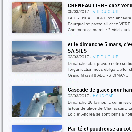
CRENEAU LIBRE chez Vertil
05/03/2017 -
VIE DU CLUB
Le CRENEAU LIBRE non encadré c
Pourquoi se passe t-il chez VERTI
Comment ça marche ? Voici quel
et le dimanche 5 mars, c'es
SAISIES
03/03/2017 -
VIE DU CLUB
Dimanche était prévue notre sorti
l'organisation nous oblige à aller
Grand Massif !! ALORS DIMANC
Cascade de glace pour han
02/03/2017 -
HANDICAF
Dimanche 26 février, la commission
la tour de glace de Champagny. Le
Loïc et Andrea se sont joints à no
Parité et poudreuse au col 