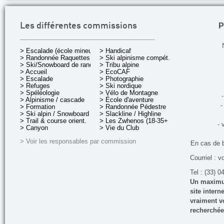
P
Les différentes commissions
> Escalade (école mineurs)
> Handicaf
> Randonnée Raquettes
> Ski alpinisme compét.
> Ski/Snowboard de rando.
> Tribu alpine
> Accueil
> EcoCAF
> Escalade
> Photographie
> Refuges
> Ski nordique
> Spéléologie
> Vélo de Montagne
-
> Alpinisme / cascade
> École d'aventure
-
> Formation
> Randonnée Pédestre
> Ski alpin / Snowboard
> Slackline / Highline
> Trail & course orient.
> Les Zwhenos (18-35+ ans)
- 
> Canyon
> Vie du Club
> Voir les responsables par commission
En cas de 
Courriel : v
Tel : (33) 0
Un maximum
site inter
vraiment vo
recherchée