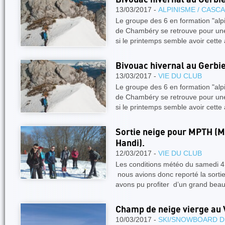
13/03/2017 -
ALPINISME / CASC
Le groupe des 6 en formation "alp
de Chambéry se retrouve pour une
si le printemps semble avoir cett
Bivouac hivernal au Gerbi
13/03/2017 -
VIE DU CLUB
Le groupe des 6 en formation "alp
de Chambéry se retrouve pour une
si le printemps semble avoir cett
Sortie neige pour MPTH (
Handi).
12/03/2017 -
VIE DU CLUB
Les conditions météo du samedi 4
nous avions donc reporté la sorti
avons pu profiter d’un grand bea
Champ de neige vierge au 
10/03/2017 -
SKI/SNOWBOARD D