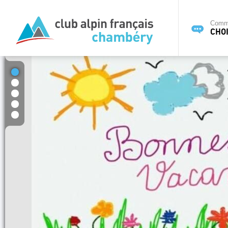
Commi
CHOI
1
2
3
4
5