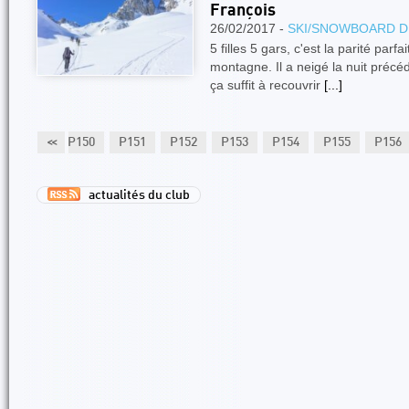
François
26/02/2017 -
SKI/SNOWBOARD D
5 filles 5 gars, c'est la parité par
montagne. Il a neigé la nuit précé
ça suffit à recouvrir
[...]
P149
<<
P150
P151
P152
P153
P154
P155
P156
actualités du club