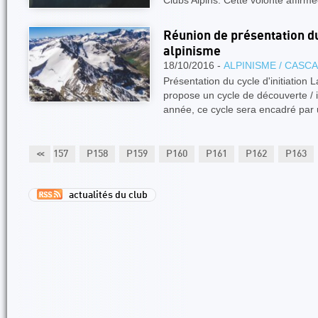
Clubs Alpins. Cette volonté affirm
Réunion de présentation du 
alpinisme
18/10/2016 -
ALPINISME / CASC
Présentation du cycle d'initiation
propose un cycle de découverte / in
année, ce cycle sera encadré par
P156
<<
P157
P158
P159
P160
P161
P162
P163
actualités du club