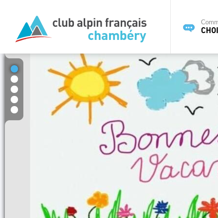
Commi
CHOI
1
2
3
4
5