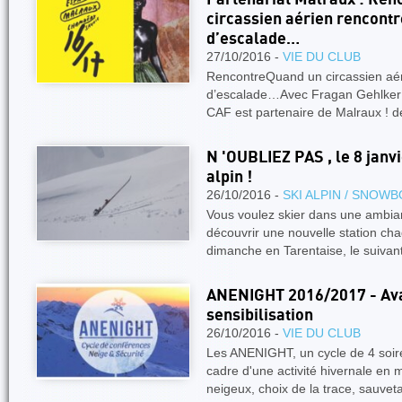
circassien aérien rencont
d’escalade…
27/10/2016 -
VIE DU CLUB
RencontreQuand un circassien aé
d’escalade…Avec Fragan Gehlker 
CAF est partenaire de Malraux ! d
N 'OUBLIEZ PAS , le 8 janv
alpin !
26/10/2016 -
SKI ALPIN / SNOW
Vous voulez skier dans une ambia
découvrir une nouvelle station ch
dimanche en Tarentaise, le suivan
ANENIGHT 2016/2017 - Aval
sensibilisation
26/10/2016 -
VIE DU CLUB
Les ANENIGHT, un cycle de 4 soir
cadre d'une activité hivernale en
neigeux, choix de la trace, sauve