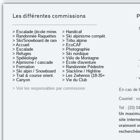
P
Les différentes commissions
> Escalade (école mineurs)
> Handicaf
> Randonnée Raquettes
> Ski alpinisme compét.
> Ski/Snowboard de rando.
> Tribu alpine
> Accueil
> EcoCAF
> Escalade
> Photographie
> Refuges
> Ski nordique
> Spéléologie
> Vélo de Montagne
-
> Alpinisme / cascade
> École d'aventure
-
> Formation
> Randonnée Pédestre
> Ski alpin / Snowboard
> Slackline / Highline
> Trail & course orient.
> Les Zwhenos (18-35+ ans)
- 
> Canyon
> Vie du Club
> Voir les responsables par commission
En cas de 
Courriel : v
Tel : (33) 0
Un maximum
site inter
vraiment vo
recherchée