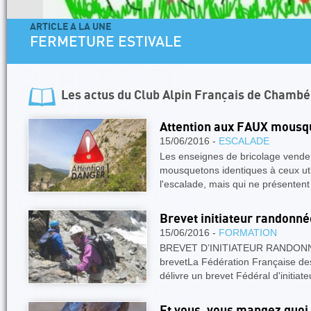
ARTICLE A LA UNE
FERMETURE ESTIVALE
Les actus du
Club Alpin Français de Chambé
Attention aux FAUX mousq
15/06/2016 -
ESCALADE
Les enseignes de bricolage venden
mousquetons identiques à ceux uti
l'escalade, mais qui ne présenten
Brevet initiateur randonné
15/06/2016 -
FORMATION
BREVET D’INITIATEUR RANDONNE
brevetLa Fédération Française de
délivre un brevet Fédéral d'initi
Et vous, vous mangez quoi