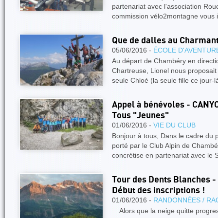
partenariat avec l'association Roue
commission vélo2montagne vous i
Que de dalles au Charman
05/06/2016 -
ÉCOLE D'AVENTUR
Au départ de Chambéry en direct
Chartreuse, Lionel nous proposai
seule Chloé (la seule fille ce jour-l
Appel à bénévoles - CANY
Tous "Jeunes"
01/06/2016 -
VIE DU CLUB
Bonjour à tous, Dans le cadre du 
porté par le Club Alpin de Chambér
concrétise en partenariat avec le
Tour des Dents Blanches - 
Début des inscriptions !
01/06/2016 -
RANDONNÉES / RA
Alors que la neige quitte progre