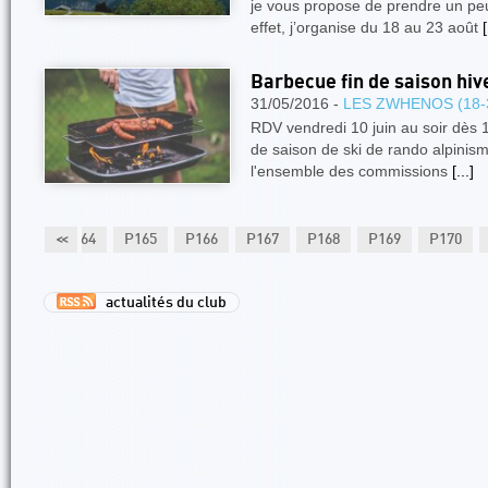
je vous propose de prendre un pe
effet, j’organise du 18 au 23 août
[
Barbecue fin de saison hiv
31/05/2016 -
LES ZWHENOS (18-
RDV vendredi 10 juin au soir dès 18
de saison de ski de rando alpinisme
l'ensemble des commissions
[...]
P163
<<
P164
P165
P166
P167
P168
P169
P170
actualités du club