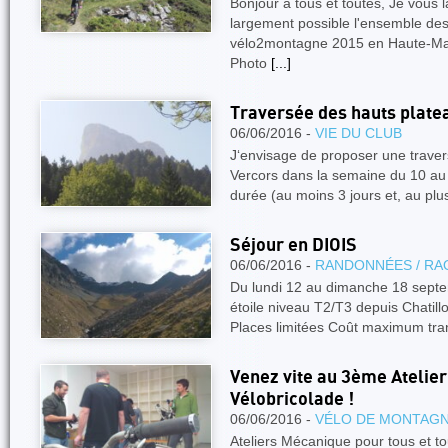
Bonjour à tous et toutes, Je vous l
largement possible l'ensemble de
vélo2montagne 2015 en Haute-Maur
Photo
[...]
Traversée des hauts plate
06/06/2016 -
VIE DU CLUB
J‘envisage de proposer une trave
Vercors dans la semaine du 10 au 1
durée (au moins 3 jours et, au plu
Séjour en DIOIS
06/06/2016 -
RANDONNÉES / RA
Du lundi 12 au dimanche 18 septe
étoile niveau T2/T3 depuis Chatil
Places limitées Coût maximum tra
Venez vite au 3ème Atelier
Vélobricolade !
06/06/2016 -
VÉLO DE MONTAG
Ateliers Mécanique pour tous et t