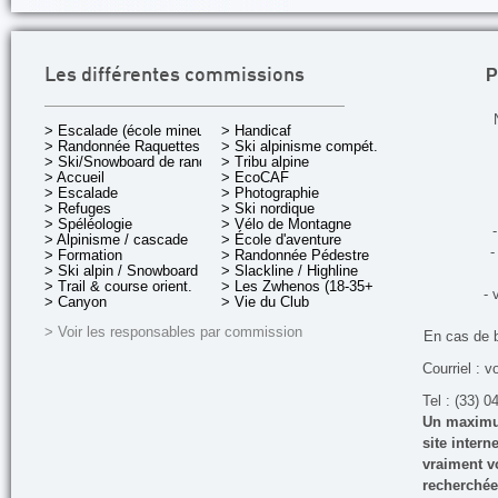
P
Les différentes commissions
> Escalade (école mineurs)
> Handicaf
> Randonnée Raquettes
> Ski alpinisme compét.
> Ski/Snowboard de rando.
> Tribu alpine
> Accueil
> EcoCAF
> Escalade
> Photographie
> Refuges
> Ski nordique
> Spéléologie
> Vélo de Montagne
-
> Alpinisme / cascade
> École d'aventure
-
> Formation
> Randonnée Pédestre
> Ski alpin / Snowboard
> Slackline / Highline
> Trail & course orient.
> Les Zwhenos (18-35+ ans)
- 
> Canyon
> Vie du Club
> Voir les responsables par commission
En cas de 
Courriel : v
Tel : (33) 0
Un maximum
site inter
vraiment vo
recherchée