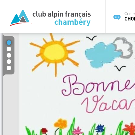
Commi
CHOI
1
2
3
4
5