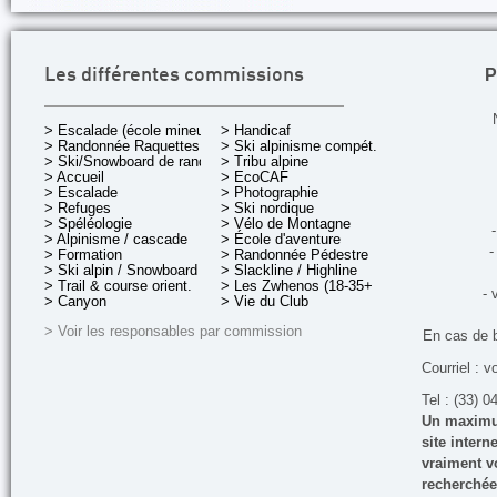
P
Les différentes commissions
> Escalade (école mineurs)
> Handicaf
> Randonnée Raquettes
> Ski alpinisme compét.
> Ski/Snowboard de rando.
> Tribu alpine
> Accueil
> EcoCAF
> Escalade
> Photographie
> Refuges
> Ski nordique
> Spéléologie
> Vélo de Montagne
-
> Alpinisme / cascade
> École d'aventure
-
> Formation
> Randonnée Pédestre
> Ski alpin / Snowboard
> Slackline / Highline
> Trail & course orient.
> Les Zwhenos (18-35+ ans)
- 
> Canyon
> Vie du Club
> Voir les responsables par commission
En cas de 
Courriel : v
Tel : (33) 0
Un maximum
site inter
vraiment vo
recherchée