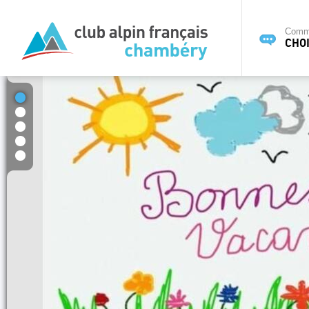
Commi
CHOI
1
2
3
4
5