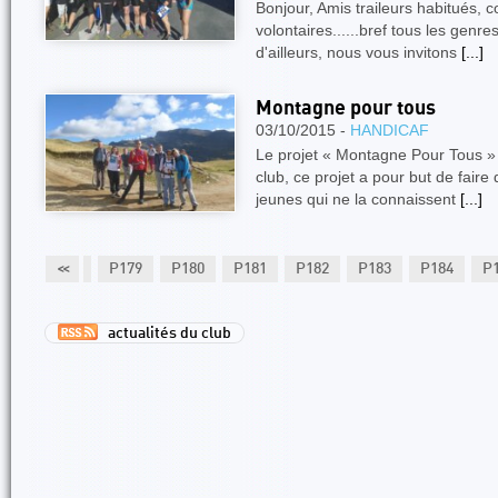
Bonjour, Amis traileurs habitués, 
volontaires......bref tous les genres
d'ailleurs, nous vous invitons
[...]
Montagne pour tous
03/10/2015 -
HANDICAF
Le projet « Montagne Pour Tous » I
club, ce projet a pour but de fair
jeunes qui ne la connaissent
[...]
177
P178
<<
P179
P180
P181
P182
P183
P184
P
actualités du club