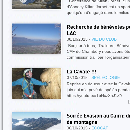
Conférence de Kilian Jornet "Summi
d'Annecy Kilian Jornet est un sport
quelqu'un d'engagé dans le milie
Recherche de bénévoles p
LAC
08/10/2015 -
VIE DU CLUB
"Bonjour à tous, Traileurs, Béné
CAF de Chambéry nous avons été 
commission trail par l'organisat
La Cavale !!!
07/10/2015 -
SPÉLÉOLOGIE
Reprise en douceur avec la Cavale
juin qui m'a privé de spéléo penda
https://youtu.be/
[
Soirée Evasion au Cairn: 
de montagne
06/10/2015 -
ECOCAF