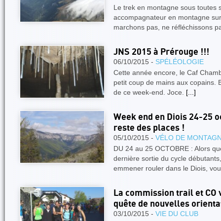
Le trek en montagne sous toutes s
accompagnateur en montagne sur
marchons pas, ne réfléchissons p
JNS 2015 à Prérouge !!!
06/10/2015 -
SPÉLÉOLOGIE
Cette année encore, le Caf Chamb
petit coup de mains aux copains. 
de ce week-end. Joce.
[...]
Week end en Diois 24-25 o
reste des places !
05/10/2015 -
VÉLO DE MONTAG
DU 24 au 25 OCTOBRE : Alors que
dernière sortie du cycle débutant
emmener rouler dans le Diois, vou
La commission trail et CO 
quête de nouvelles orienta
03/10/2015 -
VIE DU CLUB