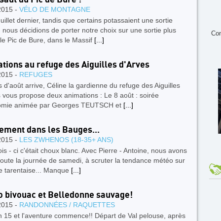
2015 -
VÉLO DE MONTAGNE
uillet dernier, tandis que certains potassaient une sortie
 nous décidions de porter notre choix sur une sortie plus
Con
 le Pic de Bure, dans le Massif
[...]
tions au refuge des Aiguilles d'Arves
2015 -
REFUGES
 d'août arrive, Céline la gardienne du refuge des Aiguilles
 vous propose deux animations : Le 8 août : soirée
omie animée par Georges TEUTSCH et
[...]
ement dans les Bauges...
2015 -
LES ZWHENOS (18-35+ ANS)
ois - ci c'était choux blanc. Avec Pierre - Antoine, nous avons
oute la journée de samedi, à scruter la tendance météo sur
e tarentaise... Manque
[...]
 bivouac et Belledonne sauvage!
2015 -
RANDONNÉES / RAQUETTES
7h 15 et l'aventure commence!! Départ de Val pelouse, après