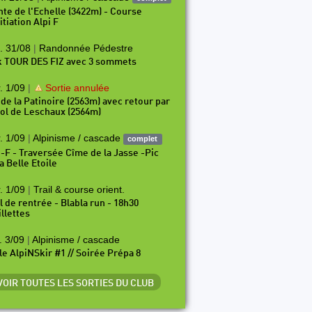
nte de l'Echelle (3422m) - Course
itiation Alpi F
. 31/08
|
Randonnée Pédestre
k TOUR DES FIZ avec 3 sommets
. 1/09
|
Sortie annulée
 de la Patinoire (2563m) avec retour par
Col de Leschaux (2564m)
. 1/09
|
Alpinisme / cascade
complet
i-F - Traversée Cîme de la Jasse -Pic
a Belle Etoile
. 1/09
|
Trail & course orient.
il de rentrée - Blabla run - 18h30
illettes
. 3/09
|
Alpinisme / cascade
le AlpiNSkir #1 // Soirée Prépa 8
 VOIR TOUTES LES SORTIES DU CLUB