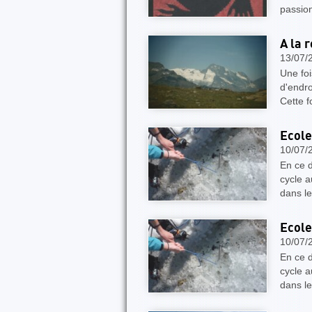
passion
A la 
13/07/
Une foi
d'endro
Cette f
Ecole
10/07/
En ce d
cycle 
dans le
Ecole
10/07/
En ce d
cycle 
dans le