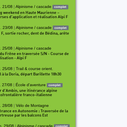
. 21/08
|
Alpinisme / cascade
complet
g weekend en Haute Maurienne –
rses d’application et réalisation Alpi F
. 23/08
|
Alpinisme / cascade
complet
i F, sortie rocher, dent de Bédina, arête
97
P198
P199
P200
P201
P202
P203
P204
P2
. 25/08
|
Alpinisme / cascade
 du Frêne en traversée S/N - Course de
isation - Alpi F
. 25/08
|
Trail & course orient.
l à la Doria, départ Barillette 18h30
. 27/08
|
École d'aventure
complet
r d'Ambin, une itinérance alpine
nsfrontalière franco-italienne
. 28/08
|
Vélo de Montagne
nérance en Autonomie : Traversée de la
rtreuse par les balcons Est
. 29/08
|
Alpinisme / cascade
complet