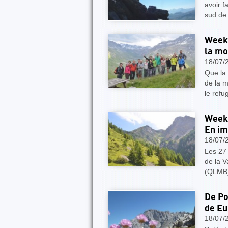
avoir f
sud de 
Week-
la mo
18/07/
Que la
de la m
le refu
Week-
En im
18/07/
Les 27 
de la V
(QLMB)
De Po
de E
18/07/