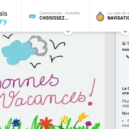
Commissions - Activités
La carte du s
CHOISISSEZ...
NAVIGATI
💻 S
nou

Le 
une
Plu
clu
Nos
mon