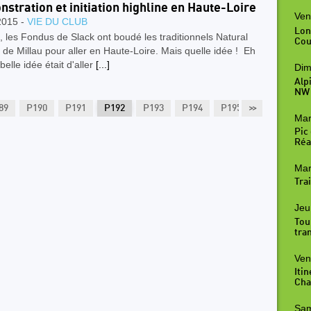
stration et initiation highline en Haute-Loire
Ven
2015 -
VIE DU CLUB
Lon
n, les Fondus de Slack ont boudé les traditionnels Natural
Cou
e Millau pour aller en Haute-Loire. Mais quelle idée ! Eh
belle idée était d'aller
[...]
Dim
Alp
NW
89
P190
P191
P192
P193
P194
P195
>>
P196
P1
Mar
Pic
Réal
Mar
Trai
Jeu
Tou
tra
Ven
Iti
Cha
Sam