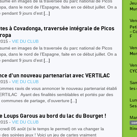
ésumé en images de la traversée du parc national de Picos
Jeu
pa, dans le nord de l’Espagne, faite en ce début juillet. On a
Mur
 pendant 9 jours d'est
[...]
Ven
Peti
tes à Covadonga, traversée intégrale de Picos
– C
uropa
F
2015 -
VIE DU CLUB
Ven
ésumé en images de la traversée du parc national de Picos
Mon
pa, dans le nord de l’Espagne, faite en ce début juillet. On a
 pendant 9 jours d'est
[...]
Ven
CYC
ce d'un nouveau partenariat avec VERTILAC
2015 -
VIE DU CLUB
Sam
ommes ravis de vous annoncer le nouveau partenariat établi
les
ERTILAC Ayant des finalités semblables et portés par des
Lun
s communes de partage, d'ouverture
[...]
Ses
e Loups Garous au bord du lac du Bourget !
Mar
2015 -
VIE DU CLUB
co
redi 05 août (si le temps le permet) on va changer la
Iti
 des soirées jeux ! Voici un jeu de cartes vraiment