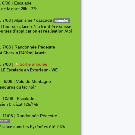
. 6/08
|
Escalade
 de la gare 20h - 22h
. 7/08
|
Alpinisme / cascade
complet
t tour sur glacier à la frontière suisse
ourses d’application et réalisation Alpi
. 7/08
|
Randonnée Pédestre
t Charvin (2409m) Aravis
. 7/08
|
Sortie annulée
LE Escalade en Exterieur - WE
. 8/08
|
Vélo de Montagne
 enduros du lac noir
. 10/08
|
Escalade
sion Croizat 12h/14h
. 11/08
|
Randonnée Pédestre
mplet
nérance dans les Pyrénées été 2026