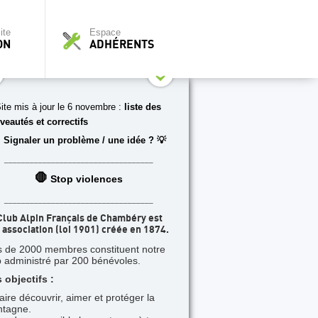
ite
Espace
ON
ADHÉRENTS
ite mis à jour le 6 novembre :
liste des
veautés et correctifs
 Signaler un problème / une idée ? 💡
___________________________________
🛑
Stop violences
___________________________________
Club Alpin Français de Chambéry est
 association (loi 1901) créée en 1874.
s de 2000 membres constituent notre
b administré par 200 bénévoles.
 objectifs :
faire découvrir, aimer et protéger la
tagne.