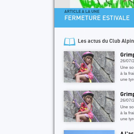
ARTICLE A LA UNE
FERMETURE ESTIVALE
Les actus du
Club Alpi
Grimp
26/07/
Une so
à la fr
une tyr
Grimp
26/07/
Une so
à la fr
une tyr
A l'a