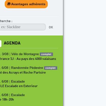
🎁 Avantages adhérents
herche :
AGENDA
. 3/08
|
Vélo de Montagne
complet
nérance 5J - Au pays des 4000 valaisans
. 6/08
|
Randonnée Pédestre
complet
t des Acrays et Roche Partsire
. 6/08
|
Escalade
LE Escalade en Exterieur
. 6/08
|
Escalade
e 18h-20h