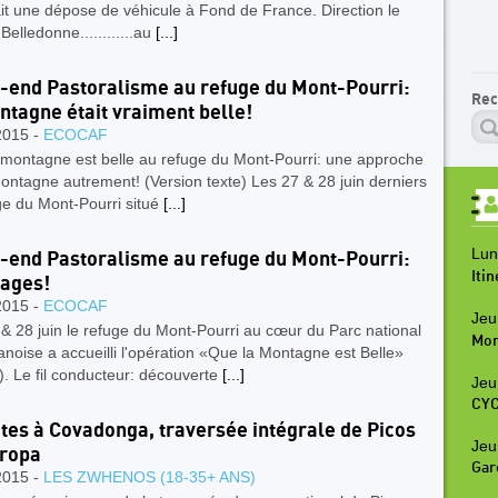
ait une dépose de véhicule à Fond de France. Direction le
Belledonne............au
[...]
end Pastoralisme au refuge du Mont-Pourri:
Rec
ntagne était vraiment belle!
2015 -
ECOCAF
 montagne est belle au refuge du Mont-Pourri: une approche
ontagne autrement! (Version texte) Les 27 & 28 juin derniers
ge du Mont-Pourri situé
[...]
Lun
end Pastoralisme au refuge du Mont-Pourri:
Iti
ages!
2015 -
ECOCAF
Jeu
& 28 juin le refuge du Mont-Pourri au cœur du Parc national
Mon
anoise a accueilli l'opération «Que la Montagne est Belle»
. Le fil conducteur: découverte
[...]
Jeu
CYC
tes à Covadonga, traversée intégrale de Picos
Jeu
uropa
Gar
2015 -
LES ZWHENOS (18-35+ ANS)