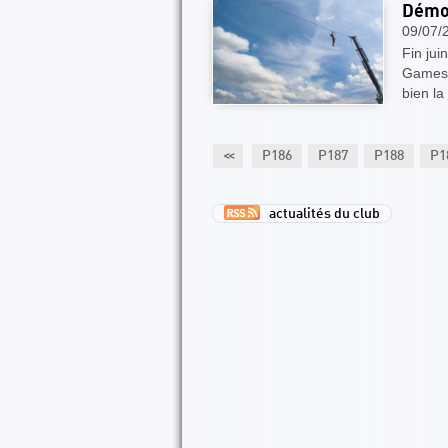
Démon
09/07/
Fin jui
Games d
bien la 
81
P182
P183
P184
P185
<<
P186
P187
P188
P1
actualités du club