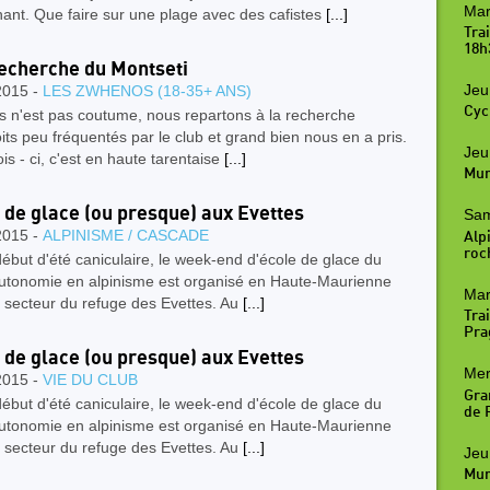
Mar
ant. Que faire sur une plage avec des cafistes
[...]
Tra
18h
recherche du Montseti
Jeu
2015 -
LES ZWHENOS (18-35+ ANS)
Cyc
s n'est pas coutume, nous repartons à la recherche
its peu fréquentés par le club et grand bien nous en a pris.
Jeu
ois - ci, c'est en haute tarentaise
[...]
Mur
 de glace (ou presque) aux Evettes
Sam
2015 -
ALPINISME / CASCADE
Alpi
roc
ébut d'été caniculaire, le week-end d'école de glace du
autonomie en alpinisme est organisé en Haute-Maurienne
Mar
 secteur du refuge des Evettes. Au
[...]
Trai
Pra
 de glace (ou presque) aux Evettes
Mer
2015 -
VIE DU CLUB
Gra
ébut d'été caniculaire, le week-end d'école de glace du
de R
autonomie en alpinisme est organisé en Haute-Maurienne
 secteur du refuge des Evettes. Au
[...]
Jeu
Mur