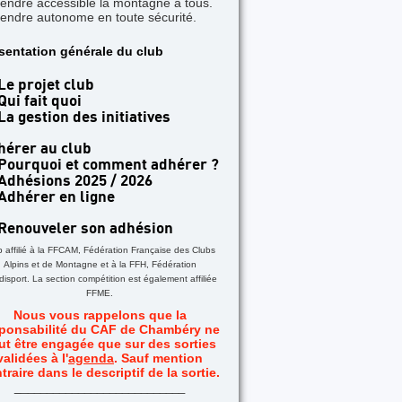
rendre accessible la montagne à tous.
rendre autonome en toute sécurité.
TICLE A LA UNE
sentation générale du club
 jours dans les Aiguilles Rouges - Une formatio
acile
Le projet club
Qui fait quoi
La gestion des initiatives
hérer au club
Pourquoi et comment adhérer ?
Adhésions 2025 / 2026
Adhérer en ligne
Renouveler son adhésion
b affilié à la FFCAM, Fédération Française des Clubs
Alpins et de Montagne et à la FFH, Fédération
isport. La section compétition est également affiliée
FFME.
Nous vous rappelons que la
ponsabilité du CAF de Chambéry ne
ut être engagée que sur des sorties
validées à l'
agenda
. Sauf mention
traire dans le descriptif de la sortie.
_
__________________________