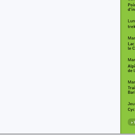
Poi
d'in
Lun
tre
Mar
Lac
le 
Mar
Alp
de l
Mar
Tra
Bar
Jeu
Cyc
>