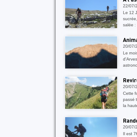
22/07/
Le 12 J
sucrée,
salée :
Anima
20/07/
Le mois
d'Arves
astron
Revir
20/07/
Cette f
passé t
la haut
Rando
20/07/
Il est 