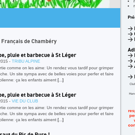
AR
Pré
4
F
>
>
>
n Français de Chambéry
Ad
e, pluie et barbecue à St Léger
>
>
2015 -
TRIBU ALPINE
>
rtie comme on les aime: Un rendez vous tardif pour grimper
aiche. Un site sympa avec de belles voies pour perfer et faire
>
olienne: ça les enfants aiment
[...]
Clu
Hand
e, pluie et barbecue à St Léger
2015 -
VIE DU CLUB
rtie comme on les aime: Un rendez vous tardif pour grimper
res
aiche. Un site sympa avec de belles voies pour perfer et faire
pe
olienne: ça les enfants aiment
[...]
con
ssaut du Pic de Bure !