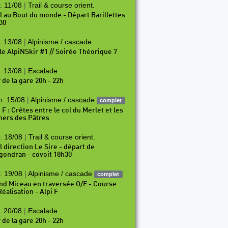
. 11/08
|
Trail & course orient.
il au Bout du monde - Départ Barillettes
30
. 13/08
|
Alpinisme / cascade
le AlpiNSkir #1 // Soirée Théorique 7
. 13/08
|
Escalade
 de la gare 20h - 22h
. 15/08
|
Alpinisme / cascade
complet
 F : Crêtes entre le col du Merlet et les
hers des Pâtres
. 18/08
|
Trail & course orient.
l direction Le Sire - départ de
gondran - covoit 18h30
. 19/08
|
Alpinisme / cascade
complet
nd Miceau en traversée O/E - Course
éalisation - Alpi F
. 20/08
|
Escalade
 de la gare 20h - 22h