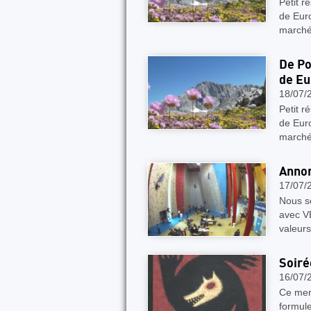
Petit r
de Euro
marché
De Po
de E
18/07/
Petit r
de Euro
marché
Annon
17/07/
Nous s
avec V
valeur
Soiré
16/07/
Ce merc
formule