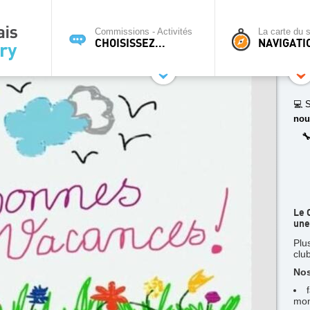
Commissions - Activités
La carte du s
CHOISISSEZ...
NAVIGATI
💻 S
nou

Le 
une
Plu
clu
Nos
mon