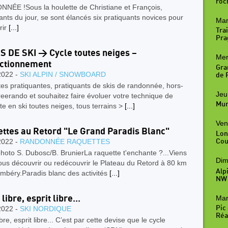
roc
NÉE !Sous la houlette de Christiane et François,
nts du jour, se sont élancés six pratiquants novices pour
Mar
rir
[...]
Trai
Pra
 DE SKI > Cycle toutes neiges –
Mer
ctionnement
Gra
2022 -
SKI ALPIN / SNOWBOARD
de R
es pratiquantes, pratiquants de skis de randonnée, hors-
Jeu
freerando et souhaitez faire évoluer votre technique de
Mur
e en ski toutes neiges, tous terrains >
[...]
Ven
ttes au Retord "Le Grand Paradis Blanc"
Lon
2022 -
RANDONNÉE RAQUETTES
Cou
photo S. Dubosc/B. BrunierLa raquette t'enchante ?...Viens
Dim
us découvrir ou redécouvrir le Plateau du Retord à 80 km
Alp
mbéry.Paradis blanc des activités
[...]
NW
Mar
libre, esprit libre...
Pic
2022 -
SKI NORDIQUE
Réal
ibre, esprit libre... C’est par cette devise que le cycle