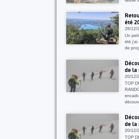
laissé 
Retou
été 2
28/12/
Un peti
été j’a
de pro
Décou
de la
20/12/
TOP D
RANDON
encadra
découv
Décou
de la
20/12/
TOP D