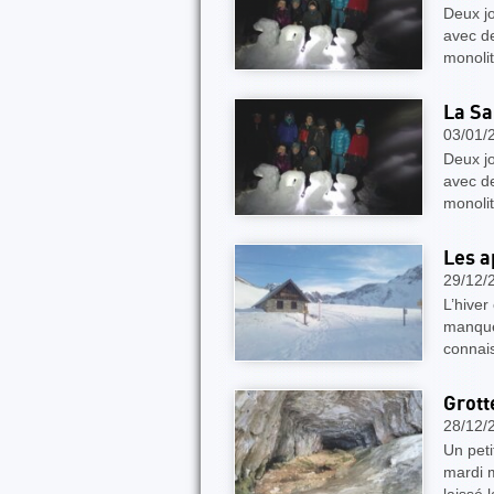
Deux jo
avec de
monolit
La Sa
03/01/
Deux jo
avec de
monolit
Les a
29/12/
L’hiver
manquen
connais
Grott
28/12/
Un peti
mardi m