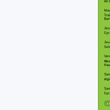
de l
Mar
Tra
Bar
Jeu
Cyc
Jeu
Soi
Ven
Wee
Hau
Sam
Alp
Sam
Cyc
>