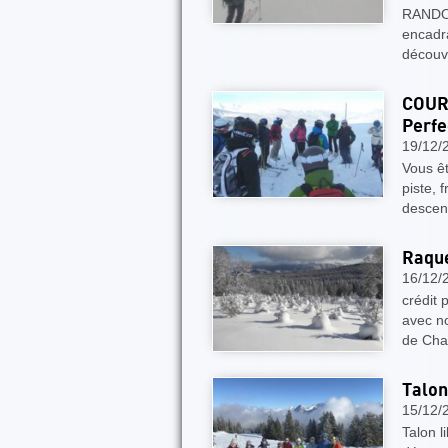
RANDON
encadra
découv
COURS
Perfe
19/12/
Vous êt
piste, 
descent
Raque
16/12/
crédit 
avec no
de Cha
Talon 
15/12/
Talon l