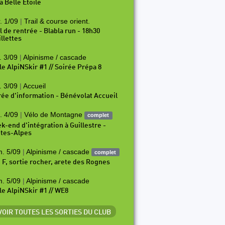
a Belle Etoile
. 1/09
|
Trail & course orient.
il de rentrée - Blabla run - 18h30
illettes
. 3/09
|
Alpinisme / cascade
le AlpiNSkir #1 // Soirée Prépa 8
. 3/09
|
Accueil
rée d'information - Bénévolat Accueil
. 4/09
|
Vélo de Montagne
complet
k-end d'intégration à Guillestre -
tes-Alpes
. 5/09
|
Alpinisme / cascade
complet
i F, sortie rocher, arete des Rognes
. 5/09
|
Alpinisme / cascade
le AlpiNSkir #1 // WE8
 VOIR TOUTES LES SORTIES DU CLUB