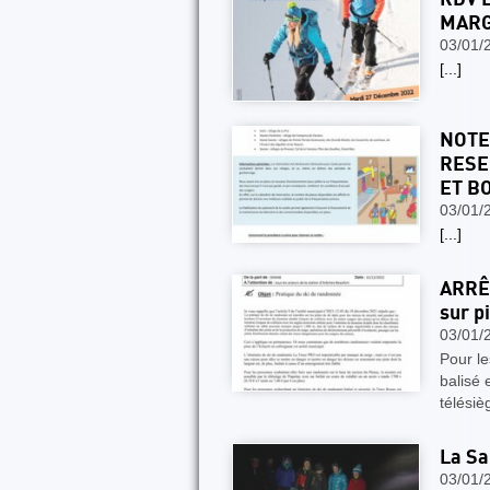
MARG
03/01/
[...]
NOTE
RESE
ET B
03/01/
[...]
ARRÊC
sur p
03/01/
Pour le
balisé 
télési
La Sa
03/01/