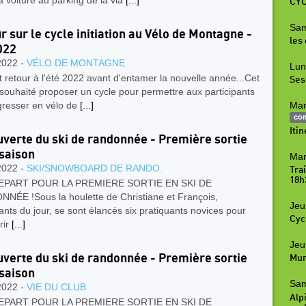
la voiture au parking de la via
[...]
CYC
Sam
r sur le cycle initiation au Vélo de Montagne -
les
022
2022 -
VÉLO DE MONTAGNE
Lun
t retour à l'été 2022 avant d'entamer la nouvelle année...Cet
Ses
i souhaité proposer un cycle pour permettre aux participants
gresser en vélo de
[...]
Mar
co
Iti
verte du ski de randonnée - Première sortie
 saison
Mar
2022 -
SKI/SNOWBOARD DE RANDO.
Tra
18h
EPART POUR LA PREMIERE SORTIE EN SKI DE
NÉE !Sous la houlette de Christiane et François,
Jeu
nts du jour, se sont élancés six pratiquants novices pour
Cyc
rir
[...]
Jeu
verte du ski de randonnée - Première sortie
Mur
 saison
Sam
2022 -
VIE DU CLUB
Alpi
EPART POUR LA PREMIERE SORTIE EN SKI DE