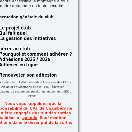
rendre accessible la montagne à tous.
rendre autonome en toute sécurité.
TICLE A LA UNE
sentation générale du club
 jours dans les Aiguilles Rouges - Une formatio
acile
Le projet club
Qui fait quoi
La gestion des initiatives
hérer au club
Pourquoi et comment adhérer ?
Adhésions 2025 / 2026
Adhérer en ligne
Renouveler son adhésion
b affilié à la FFCAM, Fédération Française des Clubs
Alpins et de Montagne et à la FFH, Fédération
isport. La section compétition est également affiliée
FFME.
Nous vous rappelons que la
ponsabilité du CAF de Chambéry ne
ut être engagée que sur des sorties
validées à l'
agenda
. Sauf mention
traire dans le descriptif de la sortie.
_
__________________________