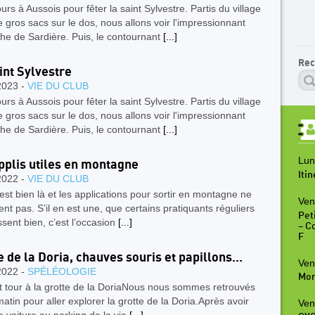
urs à Aussois pour fêter la saint Sylvestre. Partis du village
 gros sacs sur le dos, nous allons voir l'impressionnant
he de Sardière. Puis, le contournant
[...]
Rec
int Sylvestre
2023 -
VIE DU CLUB
urs à Aussois pour fêter la saint Sylvestre. Partis du village
 gros sacs sur le dos, nous allons voir l'impressionnant
he de Sardière. Puis, le contournant
[...]
Lun
pplis utiles en montagne
Iti
2022 -
VIE DU CLUB
 est bien là et les applications pour sortir en montagne ne
Ven
t pas. S’il en est une, que certains pratiquants réguliers
Peti
sent bien, c’est l’occasion
[...]
– C
F
e de la Doria, chauves souris et papillons...
Ven
2022 -
SPÉLÉOLOGIE
Mon
t tour à la grotte de la DoriaNous nous sommes retrouvés
atin pour aller explorer la grotte de la Doria.Après avoir
Ven