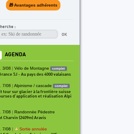
🎁 Avantages adhérents
herche :
AGENDA
. 3/08
|
Vélo de Montagne
complet
nérance 5J - Au pays des 4000 valaisans
. 7/08
|
Alpinisme / cascade
complet
t tour sur glacier à la frontière suisse
ourses d’application et réalisation Alpi
. 7/08
|
Randonnée Pédestre
t Charvin (2409m) Aravis
. 7/08
|
Sortie annulée