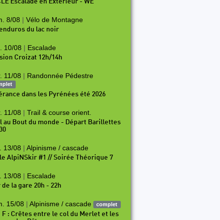
LE Escalade en Exterieur - WE
. 8/08
|
Vélo de Montagne
 enduros du lac noir
. 10/08
|
Escalade
sion Croizat 12h/14h
. 11/08
|
Randonnée Pédestre
mplet
nérance dans les Pyrénées été 2026
. 11/08
|
Trail & course orient.
il au Bout du monde - Départ Barillettes
30
. 13/08
|
Alpinisme / cascade
le AlpiNSkir #1 // Soirée Théorique 7
. 13/08
|
Escalade
 de la gare 20h - 22h
. 15/08
|
Alpinisme / cascade
complet
 F : Crêtes entre le col du Merlet et les