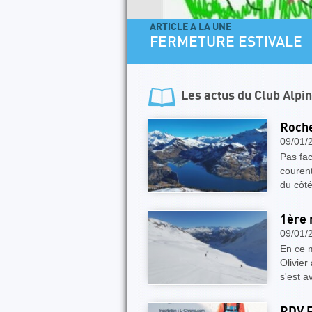
ARTICLE A LA UNE
FERMETURE ESTIVALE
Les actus du
Club Alpi
Roche
09/01/
Pas fac
courent
du côt
1ère 
09/01/
En ce m
Olivier
s'est 
RDV 