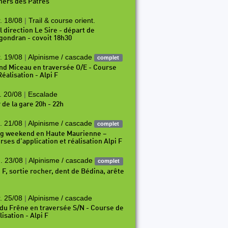
hers des Pâtres
. 18/08
|
Trail & course orient.
l direction Le Sire - départ de
gondran - covoit 18h30
. 19/08
|
Alpinisme / cascade
complet
nd Miceau en traversée O/E - Course
éalisation - Alpi F
. 20/08
|
Escalade
 de la gare 20h - 22h
. 21/08
|
Alpinisme / cascade
complet
g weekend en Haute Maurienne –
rses d’application et réalisation Alpi F
. 23/08
|
Alpinisme / cascade
complet
i F, sortie rocher, dent de Bédina, arête
. 25/08
|
Alpinisme / cascade
 du Frêne en traversée S/N - Course de
isation - Alpi F