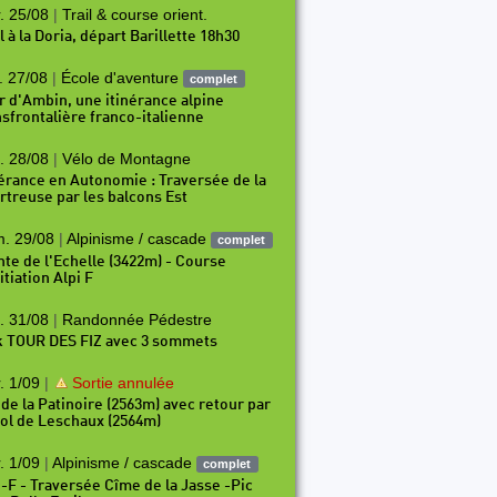
. 25/08
|
Trail & course orient.
l à la Doria, départ Barillette 18h30
. 27/08
|
École d'aventure
complet
r d'Ambin, une itinérance alpine
nsfrontalière franco-italienne
. 28/08
|
Vélo de Montagne
nérance en Autonomie : Traversée de la
rtreuse par les balcons Est
. 29/08
|
Alpinisme / cascade
complet
P56
P57
P58
P59
P60
P61
P62
P63
P64
P
nte de l'Echelle (3422m) - Course
itiation Alpi F
. 31/08
|
Randonnée Pédestre
k TOUR DES FIZ avec 3 sommets
. 1/09
|
Sortie annulée
 de la Patinoire (2563m) avec retour par
Col de Leschaux (2564m)
. 1/09
|
Alpinisme / cascade
complet
i-F - Traversée Cîme de la Jasse -Pic