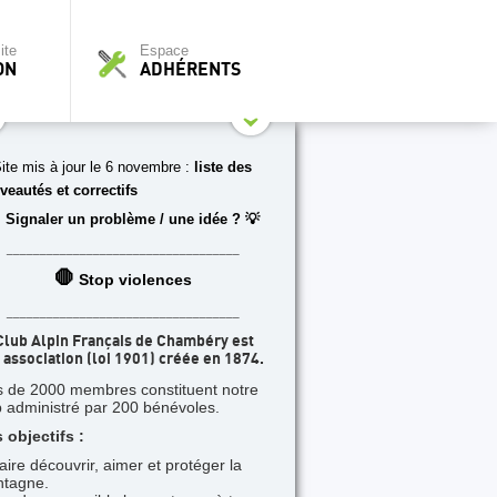
ite
Espace
ON
ADHÉRENTS
ite mis à jour le 6 novembre :
liste des
veautés et correctifs
 Signaler un problème / une idée ? 💡
___________________________________
🛑
Stop violences
___________________________________
Club Alpin Français de Chambéry est
 association (loi 1901) créée en 1874.
s de 2000 membres constituent notre
b administré par 200 bénévoles.
 objectifs :
faire découvrir, aimer et protéger la
tagne.