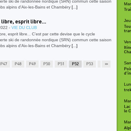
erte ski de randonnée nordique (SRN) commun cette saison
Mar
ubs alpins d'Aix-les-Bains et Chambéry
[...]
Trai
Jeu
libre, esprit libre...
Tou
2022 -
VIE DU CLUB
tra
ibre, esprit libre... C’est par cette devise que le cycle
erte ski de randonnée nordique (SRN) commun cette saison
Ven
ubs alpins d'Aix-les-Bains et Chambéry
[...]
Iti
Cha
Sam
P47
P48
P49
P50
P51
P52
P53
P54
>>
P55
Poi
d'in
Lun
tre
Mar
Lac
le 
Mar
Alp