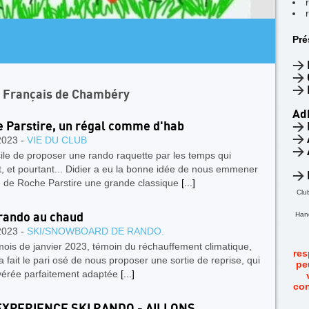
AR
Pré
4
F
>
>
>
n Français de Chambéry
Ad
 Parstire, un régal comme d'hab
>
>
2023 -
VIE DU CLUB
>
ile de proposer une rando raquette par les temps qui
, et pourtant... Didier a eu la bonne idée de nous emmener
>
é de Roche Parstire une grande classique
[...]
Clu
Hand
rando au chaud
2023 -
SKI/SNOWBOARD DE RANDO.
ois de janvier 2023, témoin du réchauffement climatique,
res
 a fait le pari osé de nous proposer une sortie de reprise, qui
pe
avérée parfaitement adaptée
[...]
con
EXPERIENCE SKI RANDO - AILLONS